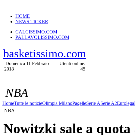
VERSIONE MOBILE
HOME
NEWS TICKER
CALCISSIMO.COM
PALLAVOLISSIMO.COM
basketissimo.com
Domenica 11 Febbraio
Utenti online:
2018
45
NBA
Home
Tutte le notizie
Olimpia Milano
Pagelle
Serie A
Serie A2
Eurolega
NBA
Nowitzki sale a quota 