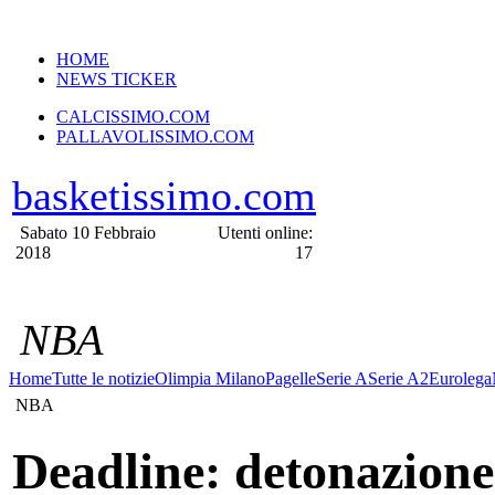
VERSIONE MOBILE
HOME
NEWS TICKER
CALCISSIMO.COM
PALLAVOLISSIMO.COM
basketissimo.com
Sabato 10 Febbraio
Utenti online:
2018
17
NBA
Home
Tutte le notizie
Olimpia Milano
Pagelle
Serie A
Serie A2
Eurolega
NBA
Deadline: detonazione