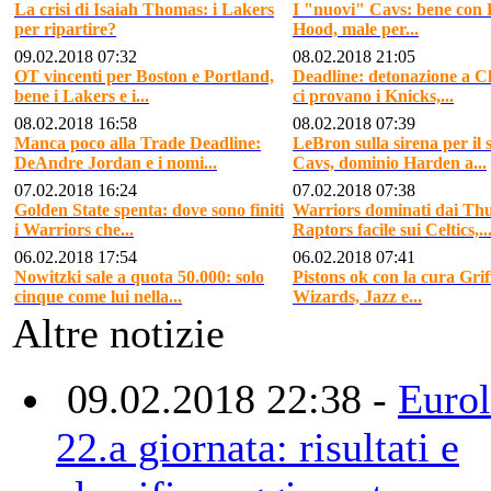
La crisi di Isaiah Thomas: i Lakers
I "nuovi" Cavs: bene con H
per ripartire?
Hood, male per...
09.02.2018 07:32
08.02.2018 21:05
OT vincenti per Boston e Portland,
Deadline: detonazione a C
bene i Lakers e i...
ci provano i Knicks,...
08.02.2018 16:58
08.02.2018 07:39
Manca poco alla Trade Deadline:
LeBron sulla sirena per il 
DeAndre Jordan e i nomi...
Cavs, dominio Harden a...
07.02.2018 16:24
07.02.2018 07:38
Golden State spenta: dove sono finiti
Warriors dominati dai Th
i Warriors che...
Raptors facile sui Celtics,..
06.02.2018 17:54
06.02.2018 07:41
Nowitzki sale a quota 50.000: solo
Pistons ok con la cura Grif
cinque come lui nella...
Wizards, Jazz e...
Altre notizie
09.02.2018 22:38 -
Eurol
22.a giornata: risultati e