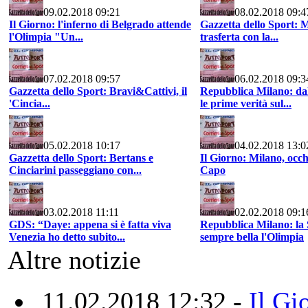
09.02.2018 09:21
08.02.2018 09:4
Il Giorno: l'inferno di Belgrado attende
Gazzetta dello Sport: 
l'Olimpia "Un...
trasferta con la...
07.02.2018 09:57
06.02.2018 09:3
Gazzetta dello Sport: Bravi&Cattivi, il
Repubblica Milano: dal
'Cincia...
le prime verità sul...
05.02.2018 10:17
04.02.2018 13:0
Gazzetta dello Sport: Bertans e
Il Giorno: Milano, occhi
Cinciarini passeggiano con...
Capo
03.02.2018 11:11
02.02.2018 09:1
GDS: “Daye: appena si è fatta viva
Repubblica Milano: la
Venezia ho detto subito...
sempre bella l'Olimpia
Altre notizie
11.02.2018 12:32 -
Il Gi