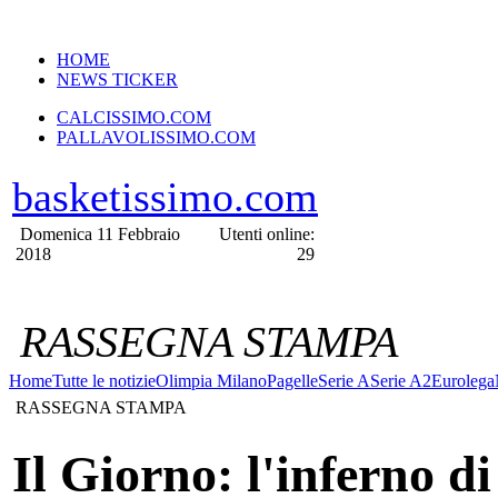
VERSIONE MOBILE
HOME
NEWS TICKER
CALCISSIMO.COM
PALLAVOLISSIMO.COM
basketissimo.com
Domenica 11 Febbraio
Utenti online:
2018
29
RASSEGNA STAMPA
Home
Tutte le notizie
Olimpia Milano
Pagelle
Serie A
Serie A2
Eurolega
RASSEGNA STAMPA
Il Giorno: l'inferno di