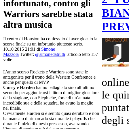
infortunato, contro gli
BIAN
Warriors sarebbe stata
altra musica
PRE
Il centro di Houston ha confessato di aver giocato la
scorsa finale su un infortunio piuttosto serio.
10.10.2015 21:01 di
Simone
Mazzola
Twitter:
@simonedatruth
articolo letto 157
volte
L’anno scorso Rockets e Warriors sono state le
antagoniste per il trono della Western Conference e
online
anche per quello di MVP.
Curry e Harden
hanno battagliato sino all’ultimo
le qui
secondo per aggiudicarsi il titolo di miglior giocatore
della stagione, con Steph che, forte di un’annata
incredibile sua e della squadra, ha avuto la meglio
punta
nel finale.
Ovviamente Harden si è sentito quasi derubato e non
degli 
ha mancato di rimarcarlo sia durante i playoffs che
durante l’inizio di questa preseason, avanzando
l’ipotesi di meritare più del suo avversario.