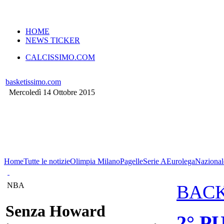
VERSIONE MOBILE
HOME
NEWS TICKER
CALCISSIMO.COM
basketissimo.com
Mercoledì 14 Ottobre 2015
Home
Tutte le notizie
Olimpia Milano
Pagelle
Serie A
Eurolega
Nazional
NBA
BAC
Senza Howard
2° 