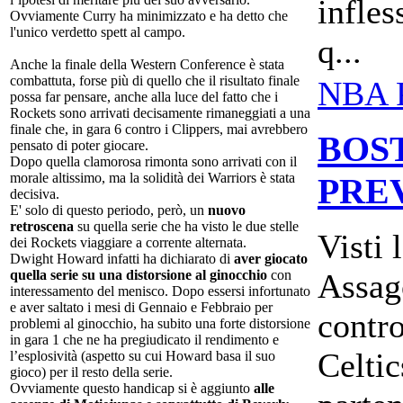
infles
Ovviamente Curry ha minimizzato e ha detto che
l'unico verdetto spett al campo.
q...
Anche la finale della Western Conference è stata
combattuta, forse più di quello che il risultato finale
NBA 
possa far pensare, anche alla luce del fatto che i
Rockets sono arrivati decisamente rimaneggiati a una
finale che, in gara 6 contro i Clippers, mai avrebbero
BOS
pensato di poter giocare.
Dopo quella clamorosa rimonta sono arrivati con il
morale altissimo, ma la solidità dei Warriors è stata
PRE
decisiva.
E' solo di questo periodo, però, un
nuovo
retroscena
su quella serie che ha visto le due stelle
Visti 
dei Rockets viaggiare a corrente alternata.
Dwight Howard infatti ha dichiarato di
aver giocato
Assago
quella serie su una distorsione al ginocchio
con
interessamento del menisco. Dopo essersi infortunato
e aver saltato i mesi di Gennaio e Febbraio per
contr
problemi al ginocchio, ha subito una forte distorsione
in gara 1 che ne ha pregiudicato il rendimento e
Celtic
l’esplosività (aspetto su cui Howard basa il suo
gioco) per il resto della serie.
Ovviamente questo handicap si è aggiunto
alle