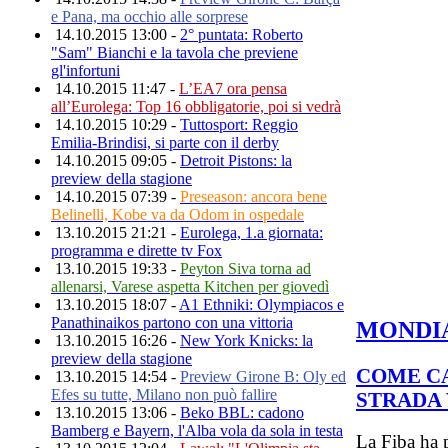
e Pana, ma occhio alle sorprese
14.10.2015 13:00 -
2° puntata: Roberto
"Sam" Bianchi e la tavola che previene
gl'infortuni
14.10.2015 11:47 -
L’EA7 ora pensa
all’Eurolega: Top 16 obbligatorie, poi si vedrà
14.10.2015 10:29 -
Tuttosport: Reggio
Emilia-Brindisi, si parte con il derby
14.10.2015 09:05 -
Detroit Pistons: la
preview della stagione
14.10.2015 07:39 -
Preseason: ancora bene
Belinelli, Kobe va da Odom in ospedale
13.10.2015 21:21 -
Eurolega, 1.a giornata:
programma e dirette tv Fox
13.10.2015 19:33 -
Peyton Siva torna ad
allenarsi, Varese aspetta Kitchen per giovedì
13.10.2015 18:07 -
A1 Ethniki: Olympiacos e
Panathinaikos partono con una vittoria
MONDI
13.10.2015 16:26 -
New York Knicks: la
preview della stagione
COME CA
13.10.2015 14:54 -
Preview Girone B: Oly ed
Efes su tutte, Milano non può fallire
STRADA 
13.10.2015 13:06 -
Beko BBL: cadono
Bamberg e Bayern, l'Alba vola da sola in testa
La Fiba ha p