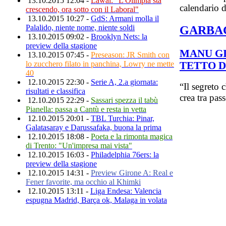
13.10.2015 12:04 -
Lawal: "L'Olimpia sta
calendario d
crescendo, ora sotto con il Laboral"
13.10.2015 10:27 -
GdS: Armani molla il
Palalido, niente nome, niente soldi
GARBA
13.10.2015 09:02 -
Brooklyn Nets: la
preview della stagione
MANU GI
13.10.2015 07:45 -
Preseason: JR Smith con
TETTO D
lo zucchero filato in panchina, Lowry ne mette
40
12.10.2015 22:30 -
Serie A, 2.a giornata:
“Il segreto 
risultati e classifica
crea tra pas
12.10.2015 22:29 -
Sassari spezza il tabù
Pianella: passa a Cantù e resta in vetta
12.10.2015 20:01 -
TBL Turchia: Pinar,
Galatasaray e Darussafaka, buona la prima
12.10.2015 18:08 -
Poeta e la rimonta magica
di Trento: "Un'impresa mai vista"
12.10.2015 16:03 -
Philadelphia 76ers: la
preview della stagione
12.10.2015 14:31 -
Preview Girone A: Real e
Fener favorite, ma occhio al Khimki
12.10.2015 13:11 -
Liga Endesa: Valencia
espugna Madrid, Barça ok, Malaga in volata