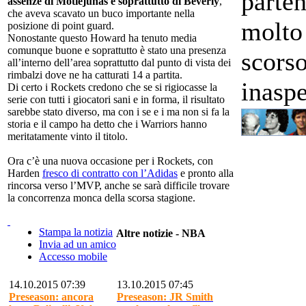
parte
assenze di Motiejunas e soprattutto di Beverly
,
che aveva scavato un buco importante nella
molto
posizione di point guard.
Nonostante questo Howard ha tenuto media
comunque buone e soprattutto è stato una presenza
scors
all’interno dell’area soprattutto dal punto di vista dei
rimbalzi dove ne ha catturati 14 a partita.
inaspe
Di certo i Rockets credono che se si rigiocasse la
serie con tutti i giocatori sani e in forma, il risultato
sarebbe stato diverso, ma con i se e i ma non si fa la
storia e il campo ha detto che i Warriors hanno
meritatamente vinto il titolo.
Ora c’è una nuova occasione per i Rockets, con
Harden
fresco di contratto con l’Adidas
e pronto alla
rincorsa verso l’MVP, anche se sarà difficile trovare
la concorrenza monca della scorsa stagione.
Stampa la notizia
Altre notizie - NBA
Invia ad un amico
Accesso mobile
14.10.2015 07:39
13.10.2015 07:45
Preseason: ancora
Preseason: JR Smith