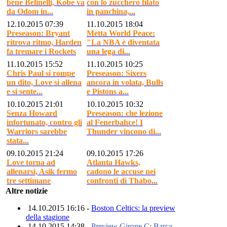
bene Belinelli, Kobe va
con lo zucchero filato
da Odom in...
in panchina,...
12.10.2015 07:39
11.10.2015 18:04
Preseason: Bryant
Metta World Peace:
ritrova ritmo, Harden
"La NBA è diventata
fa tremare i Rockets
una lega di...
11.10.2015 15:52
11.10.2015 10:25
Chris Paul si rompe
Preseason: Sixers
un dito, Love si allena
ancora in volata, Bulls
e si sente...
e Pistons a...
10.10.2015 21:01
10.10.2015 10:32
Senza Howard
Preseason: che lezione
infortunato, contro gli
al Fenerbahce! I
Warriors sarebbe
Thunder vincono di...
stata...
09.10.2015 21:24
09.10.2015 17:26
Love torna ad
Atlanta Hawks,
allenarsi, Asik fermo
cadono le accuse nei
tre settimane
confronti di Thabo...
Altre notizie
14.10.2015 16:16 -
Boston Celtics: la preview
della stagione
14.10.2015 14:38 -
Preview Girone C: Barça