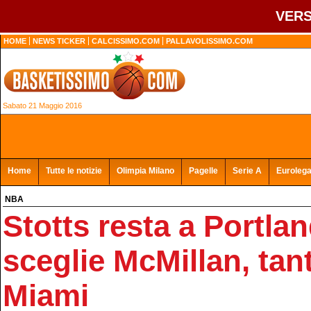
VERS
HOME
NEWS TICKER
CALCISSIMO.COM
PALLAVOLISSIMO.COM
Sabato 21 Maggio 2016
Home
Tutte le notizie
Olimpia Milano
Pagelle
Serie A
Euroleg
NBA
Stotts resta a Portlan
sceglie McMillan, tan
Miami