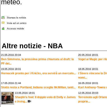
meteo.
Stampa la notizia
Invia ad un amico
Accesso mobile
Altre notizie - NBA
21.05.2016 20:04
20.05.2016 18:01
Ben Simmons, la prossima prima chiamata al draft: la
Vogel ai Magic per ril
PF del...
19.05.2016 18:01
18.05.2016 18:01
Hornacek pronto per i Knicks, ora servirà un mercato...
I Sixers vincono la D
nomi...
17.05.2016 21:44
16.05.2016 18:01
Stotts resta a Portland, Indiana sceglie McMillan, tanti...
Karl Anthony-Towns r
13.05.2016 18:01
12.05.2016 20:03
Shaqtin'a fool: Il doppio volo di Delly e James
Terremoto agli Orlan
e Irving...
proprie...