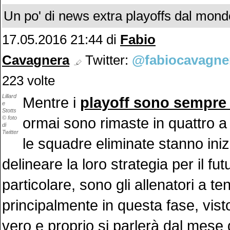
Un po' di news extra playoffs dal mondo
17.05.2016 21:44 di
Fabio
Cavagnera
Twitter:
@fabiocavagne
223 volte
Lillard
Mentre i
playoff sono sempre 
e
Stotts
© foto
ormai sono rimaste in quattro a g
di
Twitter
le squadre eliminate stanno ini
delineare la loro strategia per il fut
particolare, sono gli allenatori a t
principalmente in questa fase, vis
vero e proprio si parlerà dal mese d