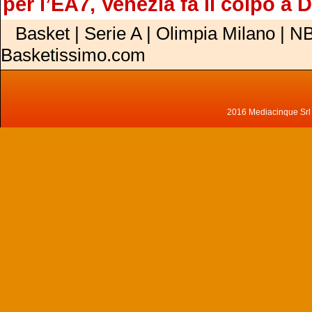
per l’EA7, Venezia fa il colpo a 
Basket | Serie A | Olimpia Milano | NB
Basketissimo.com
2016 Mediacinque Srl - 