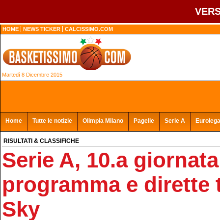
VERS
HOME
NEWS TICKER
CALCISSIMO.COM
Martedì 8 Dicembre 2015
Home
Tutte le notizie
Olimpia Milano
Pagelle
Serie A
Euroleg
RISULTATI & CLASSIFICHE
Serie A, 10.a giornata
programma e dirette t
Sky