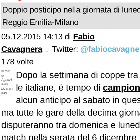
Doppio posticipo nella giornata di luned
Reggio Emilia-Milano
05.12.2015 14:13 di
Fabio
Cavagnera
Twitter:
@fabiocavagne
178 volte
© foto
Dopo la settimana di coppe tra 
di
Agenzia
Aldo
le italiane, è tempo di
campion
Liverani
sas
alcun anticipo al sabato in qu
ma tutte le gare della decima giorn
disputeranno tra domenica e lunedì,
match nella serata del 6 dicembre 