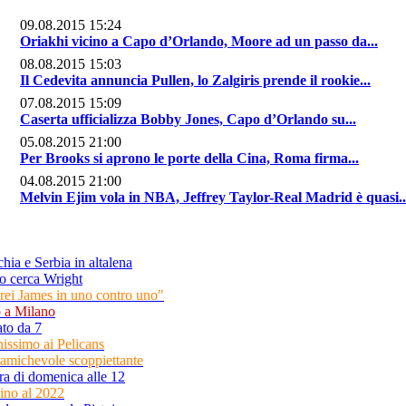
09.08.2015 15:24
Oriakhi vicino a Capo d’Orlando, Moore ad un passo da...
08.08.2015 15:03
Il Cedevita annuncia Pullen, lo Zalgiris prende il rookie...
07.08.2015 15:09
Caserta ufficializza Bobby Jones, Capo d’Orlando su...
05.08.2015 21:00
Per Brooks si aprono le porte della Cina, Roma firma...
04.08.2015 21:00
Melvin Ejim vola in NBA, Jeffrey Taylor-Real Madrid è quasi..
hia e Serbia in altalena
o cerca Wright
rei James in uno contro uno"
o a Milano
ato da 7
issimo ai Pelicans
'amichevole scoppiettante
ara di domenica alle 12
sino al 2022