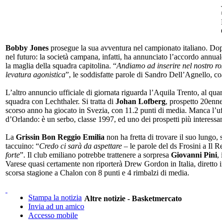
Bobby Jones
prosegue la sua avventura nel campionato italiano. Do
nel futuro: la società campana, infatti, ha annunciato l’accordo annual
la maglia della squadra capitolina. “
Andiamo ad inserire nel nostro ro
levatura agonistica
”, le soddisfatte parole di Sandro Dell’Agnello, c
L’altro annuncio ufficiale di giornata riguarda l’Aquila Trento, al qu
squadra con Lechthaler. Si tratta di
Johan Lofberg
, prospetto 20enne
scorso anno ha giocato in Svezia, con 11.2 punti di media. Manca l’uff
d’Orlando: è un serbo, classe 1997, ed uno dei prospetti più interessant
La
Grissin Bon Reggio Emilia
non ha fretta di trovare il suo lungo
taccuino: “
Credo ci sarà da aspettare
– le parole del ds Frosini a Il 
forte
”. Il club emiliano potrebbe trattenere a sorpresa
Giovanni Pini
,
Varese quasi certamente non riporterà Drew Gordon in Italia, diretto 
scorsa stagione a Chalon con 8 punti e 4 rimbalzi di media.
Stampa la notizia
Altre notizie - Basketmercato
Invia ad un amico
Accesso mobile