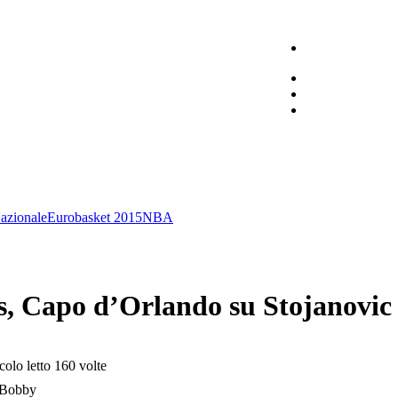
azionale
Eurobasket 2015
NBA
es, Capo d’Orlando su Stojanovic
colo letto 160 volte
Bobby