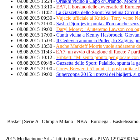
09.08.2015 15:24 -
Oriakhi vicino a Capo d’Orlando, Moore a
09.08.2015 13:10 -
EA7, il borsino delle avversarie di Eurole
09.08.2015 11:02 -
La Gazzetta dello Sport: Valtellina Circui
09.08.2015 09:30 -
Vujacic ufficiale ai Knicks, Terry verso 
08.08.2015 21:00 -
Sasha Djordjevic punta all'oro anche senza
08.08.2015 19:00 -
Daryl Morey: "Aiuteremo Lawson con ogn
08.08.2015 17:00 -
Cantù vicina a Kenny Hasbrouck, Giovanni
08.08.2015 15:03 -
Il Cedevita annuncia Pullen, lo Zalgiris p
08.08.2015 13:30 -
Anche Markieff Morris vuole andarsene d
08.08.2015 11:43 -
EA7, un avvio di stagione di fuoco: 7 parti
08.08.2015 10:12 -
Hibbert: "Mi sento pronto per giocare con
08.08.2015 09:48 -
Gazzetta dello Sport: Palalido, spunta la g
07.08.2015 21:00 -
Corey Brewer: i 51 punti, il post partita e 
07.08.2015 19:00 -
Supercoppa 2015: i prezzi dei biglietti, si 
Basket | Serie A | Olimpia Milano | NBA | Eurolega - Basketissimo
2015 Mediacinque Srl - Tutti i diritti riservati - P.IVA 12914790154