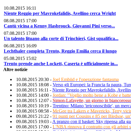
10.08.2015 16:11
Niente Reggio per Mavrokefalidis, Avellino cerca Wright
08.08.2015 17:00
Cantù vicina a Kenny Hasbrouck, Giovanni Pini verso...
07.08.2015 17:00
Un talento lituano alla corte di Trinchieri, Gist squalifica...
06.08.2015 16:09
Lechthaler completa Trento, Reggio Emilia cerca il lungo
05.08.2015 15:02
Trento prende anche Lockett, Caserta è ufficialmente in...
Altre notizie
10.08.2015 20:30 -
Joel Embiid e l'operazione fantasma
10.08.2015 18:08 -
Verso gli Europei: la Francia fa paura, Turc
10.08.2015 16:11 -
Niente Reggio per Mavrokefalidis, Avellin
10.08.2015 14:00 -
Jordan: "Voglio molto bene a Kobe e batte
10.08.2015 12:07 -
Simon-Lafayette, un giorno in biancoross
10.08.2015 10:19 -
Trentino: Milano 'irriconoscibile', un merc
10.08.2015 08:58 -
McGee tra Lakers e Mavericks, Terry vicin
09.08.2015 21:22 -
91 punti per Cousins e 85 per Bledsoe, un
09.08.2015 19:03 -
A pranzo con il basket: Sky ripensa alla g
09.08.2015 17:00 -
L'NBA rinnova il contratto con gli arbitri 