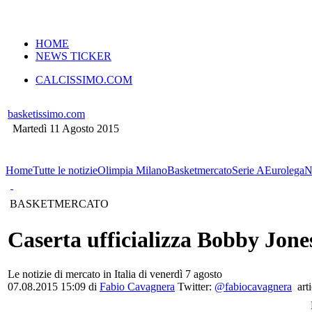
VERSIONE MOBILE
HOME
NEWS TICKER
CALCISSIMO.COM
basketissimo.com
Martedì 11 Agosto 2015
Home
Tutte le notizie
Olimpia Milano
Basketmercato
Serie A
Eurolega
N
BASKETMERCATO
Caserta ufficializza Bobby Jon
Le notizie di mercato in Italia di venerdì 7 agosto
07.08.2015 15:09 di
Fabio Cavagnera
Twitter:
@fabiocavagnera
arti