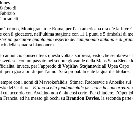
Jones
© foto di
Fabrizio
Corradetti
po Teramo, Montegranaro e Roma, per l’ala americana ora c’è la Juve C
e con il giocatore, nell’ultima stagione con 11,1 punti e 5 rimbalzi di m
ster un giocatore quanto mai esperto del campionato italiano e di gra
oach della squadra bianconera.
arto annuncio consecutivo, questa volta a sorpresa, visto che sembrava ch
 svedese, con un passato nel settore giovanile della Mens Sana Siena: l
icialità, invece, per l’approdo di
Vojislav Stojanovic
all’Upea Capo
i per i giocatori di quell’anno. Sarà probabilmente la guardia titolare.
, sempre con i nomi di Mavrokefalidis, Stimac, Radosevic e Anosike sul
Resto del Carlino –
E’ una scelta fondamentale per noi e la concorrenza 
 il cui accordo con Avellino non è più così certo. Per chiudere, l’Openj
in Francia, ed ha messo gli occhi su
Brandon Davies
, la seconda parte 