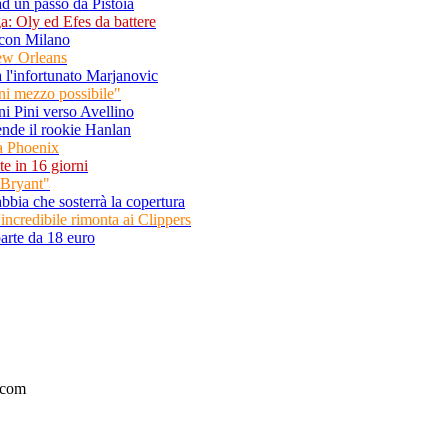
d un passo da Pistoia
ga: Oly ed Efes da battere
t con Milano
New Orleans
 l'infortunato Marjanovic
i mezzo possibile"
 Pini verso Avellino
rende il rookie Hanlan
a Phoenix
te in 16 giorni
 Bryant"
abbia che sosterrà la copertura
l'incredibile rimonta ai Clippers
parte da 18 euro
.com