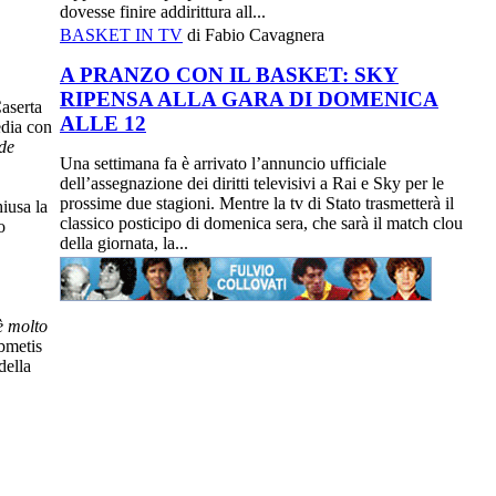
dovesse finire addirittura all...
BASKET IN TV
di Fabio Cavagnera
A PRANZO CON IL BASKET: SKY
RIPENSA ALLA GARA DI DOMENICA
aserta
ALLE 12
edia con
nde
Una settimana fa è arrivato l’annuncio ufficiale
dell’assegnazione dei diritti televisivi a Rai e Sky per le
prossime due stagioni. Mentre la tv di Stato trasmetterà il
iusa la
classico posticipo di domenica sera, che sarà il match clou
o
della giornata, la...
è molto
obmetis
della