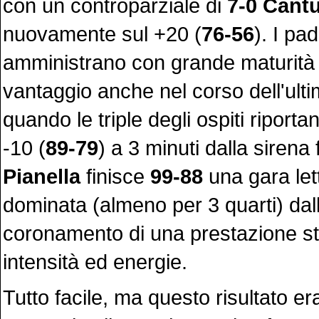
con un controparziale di
7-0
Cant
nuovamente sul +20 (
76-56
). I pa
amministrano con grande maturità i
vantaggio anche nel corso dell'ulti
quando le triple degli ospiti riportan
-10 (
89-79
) a 3 minuti dalla sirena f
Pianella
finisce
99-88
una gara let
dominata (almeno per 3 quarti) dal
coronamento di una prestazione st
intensità ed energie.
Tutto facile, ma questo risultato er