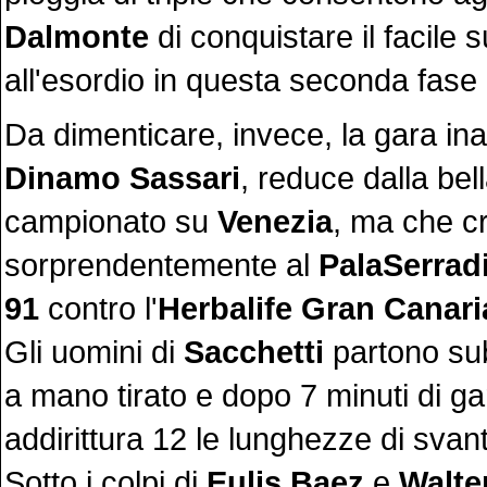
Dalmonte
di conquistare il facile
all'esordio in questa seconda fase
Da dimenticare, invece, la gara ina
Dinamo Sassari
, reduce dalla bell
campionato su
Venezia
, ma che cr
sorprendentemente al
PalaSerrad
91
contro l'
Herbalife Gran Canari
Gli uomini di
Sacchetti
partono sub
a mano tirato e dopo 7 minuti di g
addirittura 12 le lunghezze di svan
Sotto i colpi di
Eulis Baez
e
Walte