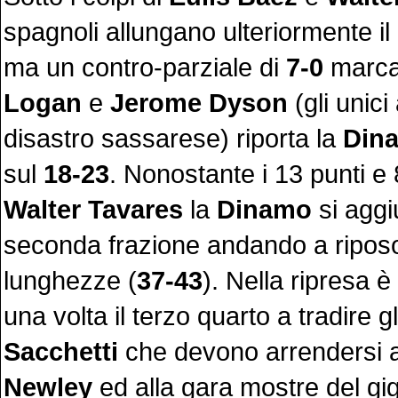
spagnoli allungano ulteriormente i
ma un contro-parziale di
7-0
marca
Logan
e
Jerome Dyson
(gli unici
disastro sassarese) riporta la
Din
sul
18-23
. Nonostante i 13 punti e 
Walter Tavares
la
Dinamo
si aggi
seconda frazione andando a riposo 
lunghezze (
37-43
). Nella ripresa 
una volta il terzo quarto a tradire g
Sacchetti
che devono arrendersi al
Newley
ed alla gara mostre del gig