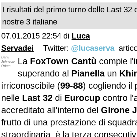
I risultati del primo turno delle Last 32
nostre 3 italiane
07.01.2015 22:54 di
Luca
Servadei
Twitter:
@lucaserva
artico
Dariu
La
FoxTown Cantù
compie l'
Johnson-
Odom
superando al
Pianella
un
Khi
irriconoscibile (
99-88
) cogliendo i
nelle
Last 32
di
Eurocup
contro l'
accreditato all'interno del
Girone J
frutto di una prestazione di squad
straordinaria, è la terza consecutiva