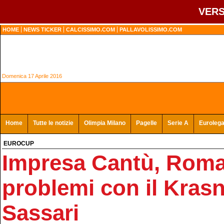
VERS
HOME
NEWS TICKER
CALCISSIMO.COM
PALLAVOLISSIMO.COM
Domenica 17 Aprile 2016
Home
Tutte le notizie
Olimpia Milano
Pagelle
Serie A
Euroleg
EUROCUP
Impresa Cantù, Roma
problemi con il Krasn
Sassari