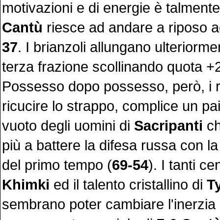
motivazioni e di energie è talment
Cantù
riesce ad andare a riposo ad
37
. I brianzoli allungano ulteriorme
terza frazione scollinando quota +
Possesso dopo possesso, però, i 
ricucire lo strappo, complice un pa
vuoto degli uomini di
Sacripanti
ch
più a battere la difesa russa con la 
del primo tempo (
69-54
). I tanti ce
Khimki
ed il talento cristallino di
T
sembrano poter cambiare l'inerzia 