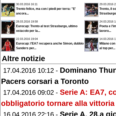
30.03.2016 16:11
29.03.2016 2
Trento felice, ma con i piedi per terra: "E'
Trento, il 
ancora...
Strasburgo, 
28.03.2016 19:58
24.03.2016 1
Eurocup: Trento al test Strasburgo, ultimo
Poeta e l'im
ostacolo per la...
lavoro...
22.03.2016 19:04
14.03.2016 1
Eurocup: l'EA7 recupera anche Simon, dubbio
Milano con 
Sanders per...
al top per...
Altre notizie
Dominano Thund
17.04.2016 10:12 -
Pacers corsari a Toronto
Serie A: EA7, c
17.04.2016 09:02 -
obbligatorio tornare alla vittoria
Serie A, 28.a gi
16.04.2016 22:16 -