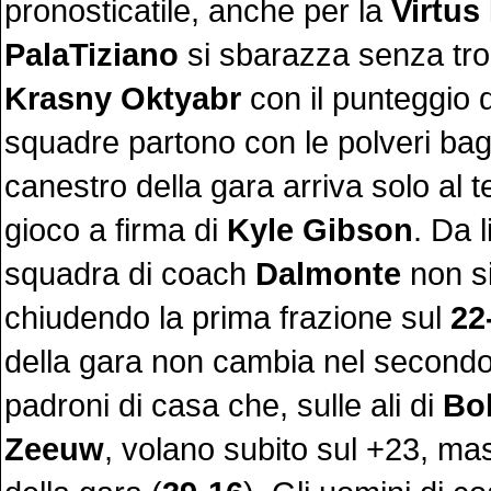
pronosticatile, anche per la
Virtu
PalaTiziano
si sbarazza senza trop
Krasny Oktyabr
con il punteggio 
squadre partono con le polveri bag
canestro della gara arriva solo al t
gioco a firma di
Kyle Gibson
. Da l
squadra di coach
Dalmonte
non si
chiudendo la prima frazione sul
22
della gara non cambia nel secondo
padroni di casa che, sulle ali di
Bo
Zeeuw
, volano subito sul +23, m