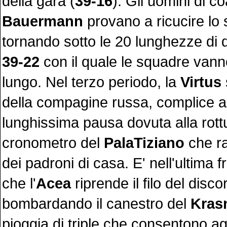
della gara (
39-16
). Gli uomini di c
Bauermann
provano a ricucire lo 
tornando sotto le 20 lunghezze di d
39-22
con il quale le squadre vanno
lungo. Nel terzo periodo, la
Virtus
della compagine russa, complice 
lunghissima pausa dovuta alla rott
cronometro del
PalaTiziano
che ra
dei padroni di casa. E' nell'ultima f
che l'
Acea
riprende il filo del disco
bombardando il canestro del
Kras
pioggia di triple che consentono agl