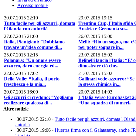
Accesso mobile
30.07.2015 22:10
29.07.2015 19:15
Tutto facile per gli azzurri, domata
Trentino Cup, l'Italia sfida
l'Olanda con autorità
Austria e Germania su...
27.07.2015 21:00
26.07.2015 15:00
Italia, Pianigiani: "Dobbiamo
Melli: “Rio un sogno, ma c’è
trovare un’idea comune di...
per poter sognare in...
25.07.2015 12:15
23.07.2015 15:02
Polonara: “Un onore essere
Belinelli lancia l'Italia: “E' 
azzurro, darò energia ed...
dimostrare ciò che...
22.07.2015 17:02
21.07.2015 15:02
Della Valle: “Italia, ti porto
Gallinari vede azzurro: “S
freschezza e la mia...
la stessa chimica in...
20.07.2015 16:09
20.07.2015 14:03
Gli azzurri ci credono: “Vogliamo
L’Italia verso Eurobasket 2
realizzare qualcosa di...
“Una squadra di numeri...
Altre notizie
30.07.2015 22:10 -
Tutto facile per gli azzurri, domata l'Olan
autorità
30.07.2015 19:06 -
Huertas firma con il Galatasaray, anche J
Turchia