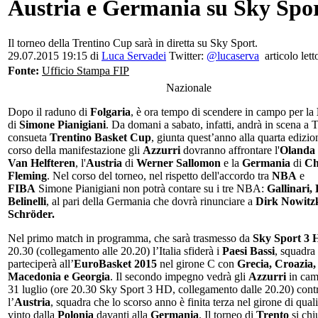
Austria e Germania su Sky Spo
Il torneo della Trentino Cup sarà in diretta su Sky Sport.
29.07.2015 19:15 di
Luca Servadei
Twitter:
@lucaserva
articolo lett
Fonte:
Ufficio Stampa FIP
Nazionale
Dopo il raduno di
Folgaria
, è ora tempo di scendere in campo per la
di
Simone Pianigiani
. Da domani a sabato, infatti, andrà in scena a T
consueta
Trentino Basket Cup
, giunta quest’anno alla quarta edizio
corso della manifestazione gli
Azzurri
dovranno affrontare l'
Olanda
Van Helfteren
, l'
Austria
di
Werner Sallomon
e la
Germania
di
Ch
Fleming
. Nel corso del torneo, nel rispetto dell'accordo tra
NBA
e
FIBA
Simone Pianigiani non potrà contare su i tre NBA:
Gallinari,
Belinelli
, al pari della Germania che dovrà rinunciare a
Dirk Nowitz
Schröder.
Nel primo match in programma, che sarà trasmesso da
Sky Sport 3
20.30 (collegamento alle 20.20) l’Italia sfiderà i
Paesi Bassi
, squadra
parteciperà all’
EuroBasket 2015
nel girone C con
Grecia, Croazia,
Macedonia e Georgia
. Il secondo impegno vedrà gli
Azzurri
in cam
31 luglio (ore 20.30 Sky Sport 3 HD, collegamento dalle 20.20) cont
l’
Austria
, squadra che lo scorso anno è finita terza nel girone di qual
vinto dalla
Polonia
davanti alla
Germania
. Il torneo di
Trento
si chi