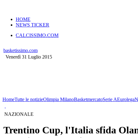
VERSIONE MOBILE
HOME
NEWS TICKER
CALCISSIMO.COM
basketissimo.com
Venerdì 31 Luglio 2015
Home
Tutte le notizie
Olimpia Milano
Basketmercato
Serie A
Eurolega
N
NAZIONALE
Trentino Cup, l'Italia sfida Ola