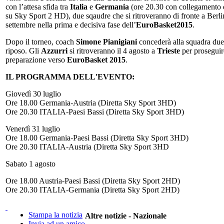
con l’attesa sfida tra
Italia
e
Germania
(ore 20.30 con collegamento 
su Sky Sport 2 HD), due sqaudre che si ritroveranno di fronte a Berlin
settembre nella prima e decisiva fase dell’
EuroBasket2015
.
Dopo il torneo, coach
Simone Pianigiani
concederà alla squadra due 
riposo. Gli
Azzurri
si ritroveranno il 4 agosto a
Trieste
per proseguir
preparazione verso
EuroBasket 2015
.
IL PROGRAMMA DELL'EVENTO:
Giovedì 30 luglio
Ore 18.00 Germania-Austria (Diretta Sky Sport 3HD)
Ore 20.30 ITALIA-Paesi Bassi (Diretta Sky Sport 3HD)
Venerdì 31 luglio
Ore 18.00 Germania-Paesi Bassi (Diretta Sky Sport 3HD)
Ore 20.30 ITALIA-Austria (Diretta Sky Sport 3HD
Sabato 1 agosto
Ore 18.00 Austria-Paesi Bassi (Diretta Sky Sport 2HD)
Ore 20.30 ITALIA-Germania (Diretta Sky Sport 2HD)
Stampa la notizia
Altre notizie - Nazionale
Invia ad un amico