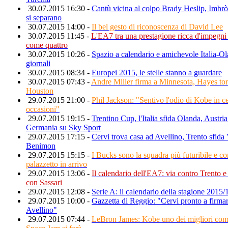
30.07.2015 16:30 -
Cantù vicina al colpo Brady Heslip, Imbrò 
si separano
30.07.2015 14:00 -
Il bel gesto di riconoscenza di David Lee
30.07.2015 11:45 -
L'EA7 tra una prestagione ricca d'impegn
come quattro
30.07.2015 10:26 -
Spazio a calendario e amichevole Italia-Ol
giornali
30.07.2015 08:34 -
Europei 2015, le stelle stanno a guardare
30.07.2015 07:43 -
Andre Miller firma a Minnesota, Hayes tor
Houston
29.07.2015 21:00 -
Phil Jackson: "Sentivo l'odio di Kobe in ce
occasioni"
29.07.2015 19:15 -
Trentino Cup, l'Italia sfida Olanda, Austria
Germania su Sky Sport
29.07.2015 17:15 -
Cervi trova casa ad Avellino, Trento sfida
Benimon
29.07.2015 15:15 -
I Bucks sono la squadra più futuribile e c
palazzetto in arrivo
29.07.2015 13:06 -
Il calendario dell'EA7: via contro Trento e
con Sassari
29.07.2015 12:08 -
Serie A: il calendario della stagione 2015/
29.07.2015 10:00 -
Gazzetta di Reggio: "Cervi pronto a firma
Avellino"
29.07.2015 07:44 -
LeBron James: Kobe uno dei migliori com