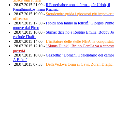
Space Jam si farà
28.07.2015 21:00 -
Il Fenerbahce non si ferma più: Udoh, il
Panathinaikos firma Kuzmic
28.07.2015 19:00 -
Stoudemire guida i giocatori più impoveriti
offseason
28.07.2015 17:30 -
I soldi non fanno la felicità: Giorgos Printe
muove dal Pireo
28.07.2015 16:00 -
Stimac dice no a Reggio Emilia, Bobby J
esclude l'Italia
28.07.2015 14:00 -
L'imitatore delle stelle NBA ha conquistato
28.07.2015 12:10 -
"Slums Dunk", Bruno Cerella va a canestr
povertà
28.07.2015 10:00 -
Gazzetta: "Domani il calendario del campi
A Beko"
28.07.2015 07:38 -
DellaVedova torna ai Cavs, Zoran Dragic