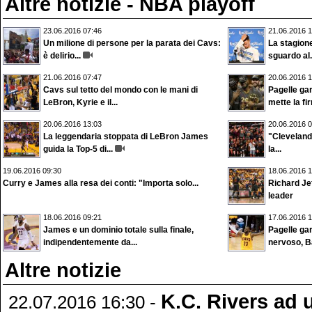
Altre notizie - NBA playoff
23.06.2016 07:46
21.06.2016 1
Un milione di persone per la parata dei Cavs:
La stagion
è delirio...
sguardo al.
21.06.2016 07:47
20.06.2016 1
Cavs sul tetto del mondo con le mani di
Pagelle ga
LeBron, Kyrie e il...
mette la fi
20.06.2016 13:03
20.06.2016 0
La leggendaria stoppata di LeBron James
"Cleveland:
guida la Top-5 di...
la...
19.06.2016 09:30
18.06.2016 1
Curry e James alla resa dei conti: "Importa solo...
Richard Je
leader
18.06.2016 09:21
17.06.2016 1
James e un dominio totale sulla finale,
Pagelle ga
indipendentemente da...
nervoso, B
Altre notizie
K.C. Rivers ad 
22.07.2016 16:30 -