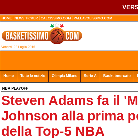
VERS
HOME
NEWS TICKER
CALCISSIMO.COM
PALLAVOLISSIMO.COM
Venerdì 22 Luglio 2016
Home
Tutte le notizie
Olimpia Milano
Serie A
Basketmercato
NBA PLAYOFF
Steven Adams fa il 'M
Johnson alla prima p
della Top-5 NBA