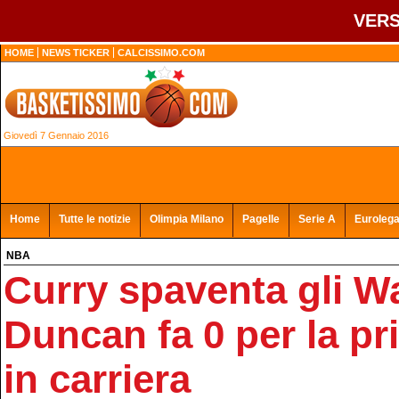
VERS
HOME
NEWS TICKER
CALCISSIMO.COM
Giovedì 7 Gennaio 2016
Home
Tutte le notizie
Olimpia Milano
Pagelle
Serie A
Euroleg
NBA
Curry spaventa gli Wa
Duncan fa 0 per la pr
in carriera