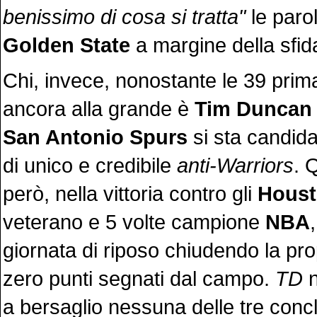
benissimo di cosa si tratta"
le parol
Golden State
a margine della sfid
Chi, invece, nonostante le 39 prim
ancora alla grande è
Tim Duncan
San Antonio Spurs
si sta candid
di unico e credibile
anti-Warriors
. 
però, nella vittoria contro gli
Houst
veterano e 5 volte campione
NBA
giornata di riposo chiudendo la pro
zero punti segnati dal campo.
TD
n
a bersaglio nessuna delle tre concl