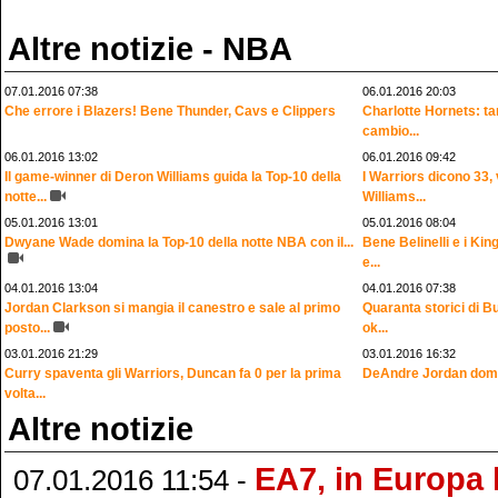
Altre notizie - NBA
07.01.2016 07:38
06.01.2016 20:03
Che errore i Blazers! Bene Thunder, Cavs e Clippers
Charlotte Hornets: tan
cambio...
06.01.2016 13:02
06.01.2016 09:42
Il game-winner di Deron Williams guida la Top-10 della
I Warriors dicono 33
notte...
Williams...
05.01.2016 13:01
05.01.2016 08:04
Dwyane Wade domina la Top-10 della notte NBA con il...
Bene Belinelli e i Kin
e...
04.01.2016 13:04
04.01.2016 07:38
Jordan Clarkson si mangia il canestro e sale al primo
Quaranta storici di Bu
posto...
ok...
03.01.2016 21:29
03.01.2016 16:32
Curry spaventa gli Warriors, Duncan fa 0 per la prima
DeAndre Jordan domina
volta...
Altre notizie
EA7, in Europa 
07.01.2016 11:54 -