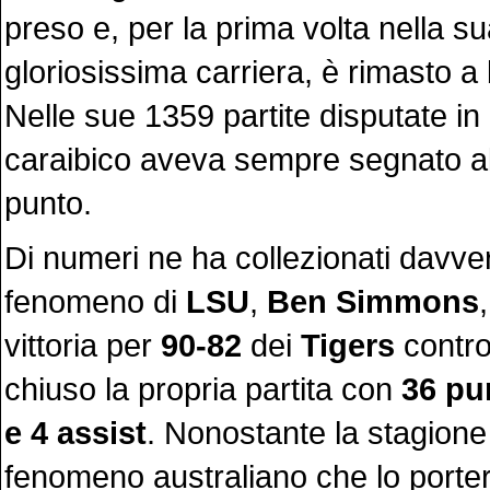
preso e, per la prima volta nella s
gloriosissima carriera, è rimasto a
Nelle sue 1359 partite disputate in
caraibico aveva sempre segnato 
punto.
Di numeri ne ha collezionati davvero 
fenomeno di
LSU
,
Ben Simmons
vittoria per
90-82
dei
Tigers
contr
chiuso la propria partita con
36 pun
e 4 assist
. Nonostante la stagion
fenomeno australiano che lo porte