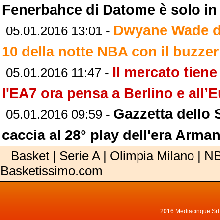
Fenerbahce di Datome è solo in 
Dwyane Wade d
05.01.2016 13:01 -
10 della notte NBA con il buzze
Il mercato tien
05.01.2016 11:47 -
l'EA7 ora pensa a Berlino e all’
Gazzetta dello 
05.01.2016 09:59 -
caccia al 28° play dell'era Arman
Basket | Serie A | Olimpia Milano | NB
Basketissimo.com
2016 Mediacinque Srl - 