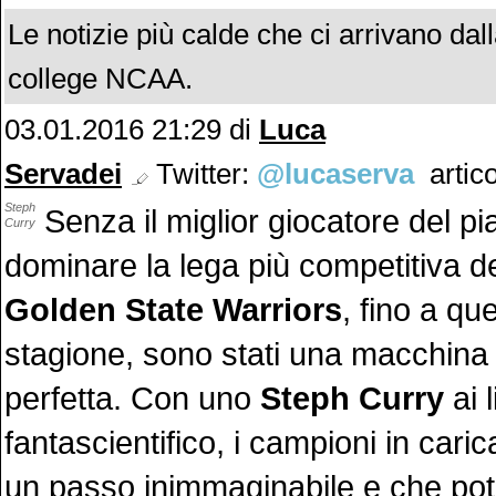
Le notizie più calde che ci arrivano da
college NCAA.
03.01.2016 21:29 di
Luca
Servadei
Twitter:
@lucaserva
artico
Steph
Senza il miglior giocatore del pia
Curry
dominare la lega più competitiva d
Golden State Warriors
, fino a qu
stagione, sono stati una macchin
perfetta. Con uno
Steph Curry
ai l
fantascientifico, i campioni in cari
un passo inimmaginabile e che po