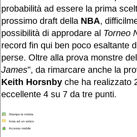
probabilità ad essere la prima scel
prossimo draft della
NBA
, difficil
possibilità di approdare al
Torneo
record fin qui ben poco esaltante di
perse. Oltre alla prova monstre del
James
", da rimarcare anche la pr
Keith Horsnby
che ha realizzato 
eccellente 4 su 7 da tre punti.
Stampa la notizia
Invia ad un amico
Accesso mobile