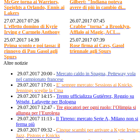
McGee torna ai Warriors,
Gilbert: "Indiana poteva
Speights a Orlando, Ennis ai
avere di più in cambio di...
Lakers
27.07.2017 07:26
26.07.2017 07:45
L'effetto domino di Kyrie
Crabbe "torna" a Brooklyn,
Irving e Carmelo Anthony
Afflalo ai Magic, ACL...
25.07.2017 14:39
25.07.2017 07:39
Prima sconto e poi tassa: il
Rose firma ai Cavs, Gasol
rinnovo di Pau Gasol agli
triennale agli Spurs
Spurs
Altre notizie
29.07.2017 20:00 -
Mercato caldo in Spagna, Petteway vola
nel campionato francese
29.07.2017 17:01 -
E' sempre mercato: Sessions ai Knicks,
Jennings sceglie la Cina
29.07.2017 14:15 -
Trento ufficializza Gutiérrez, Reggio su
Wright, Lafayette per Bologna
29.07.2017 12:47 -
Tre giocatori per ogni ruolo: l’Olimpia si
allunga per l’Eurolega
29.07.2017 11:13 -
Il Tirreno: mercato Serie A, Milano non si
ferma più
29.07.2017 09:32 -
Cinque scambi per arrivare a Kyrie Irving:
Jazz, Pistons e Knicks