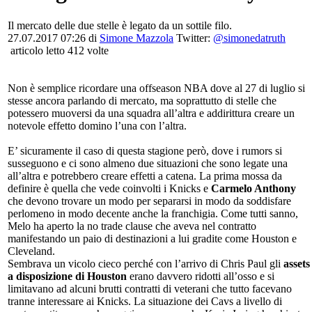
Il mercato delle due stelle è legato da un sottile filo.
27.07.2017 07:26
di
Simone Mazzola
Twitter:
@simonedatruth
articolo letto 412 volte
Non è semplice ricordare una offseason NBA dove al 27 di luglio si
stesse ancora parlando di mercato, ma soprattutto di stelle che
potessero muoversi da una squadra all’altra e addirittura creare un
notevole effetto domino l’una con l’altra.
E’ sicuramente il caso di questa stagione però, dove i rumors si
susseguono e ci sono almeno due situazioni che sono legate una
all’altra e potrebbero creare effetti a catena. La prima mossa da
definire è quella che vede coinvolti i Knicks e
Carmelo Anthony
che devono trovare un modo per separarsi in modo da soddisfare
perlomeno in modo decente anche la franchigia. Come tutti sanno,
Melo ha aperto la no trade clause che aveva nel contratto
manifestando un paio di destinazioni a lui gradite come Houston e
Cleveland.
Sembrava un vicolo cieco perché con l’arrivo di Chris Paul gli
assets
a disposizione di Houston
erano davvero ridotti all’osso e si
limitavano ad alcuni brutti contratti di veterani che tutto facevano
tranne interessare ai Knicks. La situazione dei Cavs a livello di