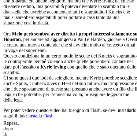
contropartite era anche peggiore, ma ora che Kyrie Irving ha chiesto
di essere ceduto, una possibilità poteva diventare lo scambio tra le
due stelle che avrebbe accontentato tutti e soprattutto i Knicks che
mai si sarebbero aspettati di poter portare a casa tanto da una
situazione così intricata.
Ora
Melo però sembra aver diretto i propri interessi solamente s
Houston
, per andare ad aggiungersi a Paul e Harden, giocare a Oves
e creare una nuova contender che si avvicini molto al concetto ormai
in voga del superteam.
Questo condiziona in un certo modo le scelte dei Knicks e soprattutto
le contropartite perché volendo anche quelle potrebbero contare nel
dare poi l’assalto a
Kyrie Irving
con quello che è stato ottenuto dallo
scambio.
Ci sono questi due lodi da sciogliere, mentre Kyrie potrebbe scegliere
anche Spurs, Timberwolves o Heat nel suo futuro, ma l’impressione 
che i due spostamenti di queste star possano anche avere un filo che l
lega e che potrebbe, per l’ennesima volta, ridisegnare le gerarchie
della lega.
Per poter vedere questo video hai bisogno di Flash, se devi installarlo
segui il link:
Installa Flash
.
Repesa
dopo
la