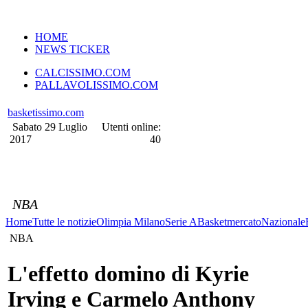
VERSIONE MOBILE
HOME
NEWS TICKER
CALCISSIMO.COM
PALLAVOLISSIMO.COM
basketissimo.com
Sabato 29 Luglio
Utenti online:
2017
40
NBA
Home
Tutte le notizie
Olimpia Milano
Serie A
Basketmercato
Nazionale
NBA
L'effetto domino di Kyrie
Irving e Carmelo Anthony