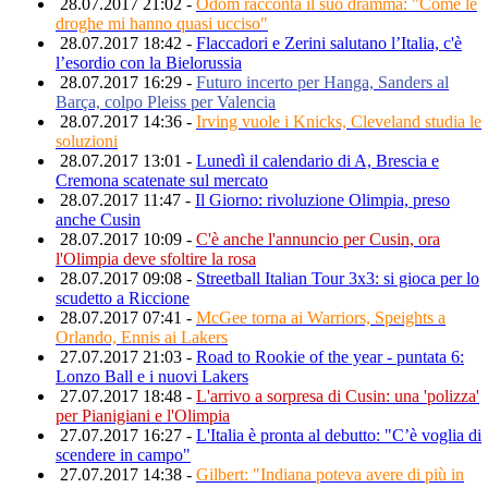
28.07.2017 21:02 -
Odom racconta il suo dramma: "Come le
droghe mi hanno quasi ucciso"
28.07.2017 18:42 -
Flaccadori e Zerini salutano l’Italia, c'è
l’esordio con la Bielorussia
28.07.2017 16:29 -
Futuro incerto per Hanga, Sanders al
Barça, colpo Pleiss per Valencia
28.07.2017 14:36 -
Irving vuole i Knicks, Cleveland studia le
soluzioni
28.07.2017 13:01 -
Lunedì il calendario di A, Brescia e
Cremona scatenate sul mercato
28.07.2017 11:47 -
Il Giorno: rivoluzione Olimpia, preso
anche Cusin
28.07.2017 10:09 -
C'è anche l'annuncio per Cusin, ora
l'Olimpia deve sfoltire la rosa
28.07.2017 09:08 -
Streetball Italian Tour 3x3: si gioca per lo
scudetto a Riccione
28.07.2017 07:41 -
McGee torna ai Warriors, Speights a
Orlando, Ennis ai Lakers
27.07.2017 21:03 -
Road to Rookie of the year - puntata 6:
Lonzo Ball e i nuovi Lakers
27.07.2017 18:48 -
L'arrivo a sorpresa di Cusin: una 'polizza'
per Pianigiani e l'Olimpia
27.07.2017 16:27 -
L'Italia è pronta al debutto: "C’è voglia di
scendere in campo"
27.07.2017 14:38 -
Gilbert: "Indiana poteva avere di più in