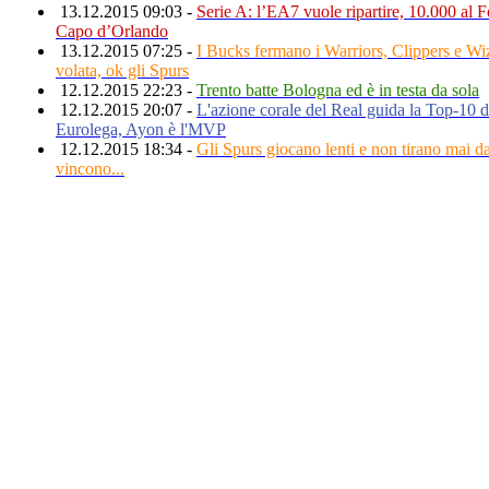
13.12.2015 09:03 -
Serie A: l’EA7 vuole ripartire, 10.000 al 
Capo d’Orlando
13.12.2015 07:25 -
I Bucks fermano i Warriors, Clippers e Wi
volata, ok gli Spurs
12.12.2015 22:23 -
Trento batte Bologna ed è in testa da sola
12.12.2015 20:07 -
L'azione corale del Real guida la Top-10 d
Eurolega, Ayon è l'MVP
12.12.2015 18:34 -
Gli Spurs giocano lenti e non tirano mai da
vincono...