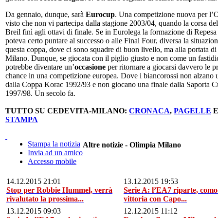
Da gennaio, dunque, sarà
Eurocup
. Una competizione nuova per l’O
visto che non vi partecipa dalla stagione 2003/04, quando la corsa del
Breil finì agli ottavi di finale. Se in Eurolega la formazione di Repes
poteva certo puntare al successo o alle Final Four, diversa la situazion
questa coppa, dove ci sono squadre di buon livello, ma alla portata di
Milano. Dunque, se giocata con il piglio giusto e non come un fastidi
potrebbe diventare un’
occasione
per ritornare a giocarsi davvero le p
chance in una competizione europea. Dove i biancorossi non alzano u
dalla Coppa Korac 1992/93 e non giocano una finale dalla Saporta 
1997/98. Un secolo fa.
TUTTO SU CEDEVITA-MILANO:
CRONACA
,
PAGELLE
STAMPA
Stampa la notizia
Altre notizie - Olimpia Milano
Invia ad un amico
Accesso mobile
14.12.2015 21:01
13.12.2015 19:53
Stop per Robbie Hummel, verrà
Serie A: l’EA7 riparte, com
rivalutato la prossima...
vittoria con Capo...
13.12.2015 09:03
12.12.2015 11:12