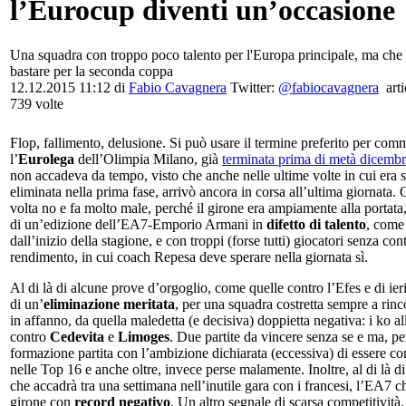
l’Eurocup diventi un’occasione
Una squadra con troppo poco talento per l'Europa principale, ma che
bastare per la seconda coppa
12.12.2015 11:12 di
Fabio Cavagnera
Twitter:
@fabiocavagnera
arti
739 volte
Flop, fallimento, delusione. Si può usare il termine preferito per com
l’
Eurolega
dell’Olimpia Milano, già
terminata prima di metà dicemb
non accadeva da tempo, visto che anche nelle ultime volte in cui era s
eliminata nella prima fase, arrivò ancora in corsa all’ultima giornata.
volta no e fa molto male, perché il girone era ampiamente alla portata
di un’edizione dell’EA7-Emporio Armani in
difetto di talento
, come
dall’inizio della stagione, e con troppi (forse tutti) giocatori senza cont
rendimento, in cui coach Repesa deve sperare nella giornata sì.
Al di là di alcune prove d’orgoglio, come quelle contro l’Efes e di ieri,
di un’
eliminazione meritata
, per una squadra costretta sempre a rinc
in affanno, da quella maledetta (e decisiva) doppietta negativa: i ko al
contro
Cedevita
e
Limoges
. Due partite da vincere senza se e ma, pe
formazione partita con l’ambizione dichiarata (eccessiva) di essere co
nelle Top 16 e anche oltre, invece perse malamente. Inoltre, al di là di
che accadrà tra una settimana nell’inutile gara con i francesi, l’EA7 ch
girone con
record negativo
. Un altro segnale di scarsa competitività.