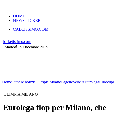
VERSIONE MOBILE
HOME
NEWS TICKER
CALCISSIMO.COM
basketissimo.com
Martedì 15 Dicembre 2015
Home
Tutte le notizie
Olimpia Milano
Pagelle
Serie A
Eurolega
Eurocup
OLIMPIA MILANO
Eurolega flop per Milano, che