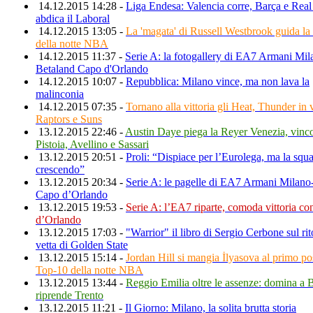
14.12.2015 14:28 -
Liga Endesa: Valencia corre, Barça e Real
abdica il Laboral
14.12.2015 13:05 -
La 'magata' di Russell Westbrook guida la
della notte NBA
14.12.2015 11:37 -
Serie A: la fotogallery di EA7 Armani Mil
Betaland Capo d'Orlando
14.12.2015 10:07 -
Repubblica: Milano vince, ma non lava la
malinconia
14.12.2015 07:35 -
Tornano alla vittoria gli Heat, Thunder in 
Raptors e Suns
13.12.2015 22:46 -
Austin Daye piega la Reyer Venezia, vinc
Pistoia, Avellino e Sassari
13.12.2015 20:51 -
Proli: “Dispiace per l’Eurolega, ma la squa
crescendo”
13.12.2015 20:34 -
Serie A: le pagelle di EA7 Armani Milano
Capo d’Orlando
13.12.2015 19:53 -
Serie A: l’EA7 riparte, comoda vittoria c
d’Orlando
13.12.2015 17:03 -
"Warrior" il libro di Sergio Cerbone sul rit
vetta di Golden State
13.12.2015 15:14 -
Jordan Hill si mangia İlyasova al primo po
Top-10 della notte NBA
13.12.2015 13:44 -
Reggio Emilia oltre le assenze: domina a B
riprende Trento
13.12.2015 11:21 -
Il Giorno: Milano, la solita brutta storia