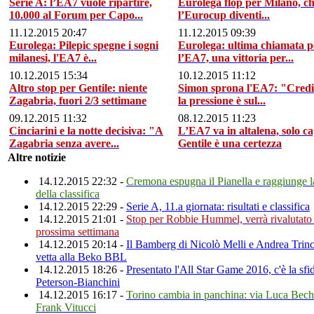
Serie A: l’EA7 vuole ripartire,
Eurolega flop per Milano, c
10.000 al Forum per Capo...
l’Eurocup diventi...
11.12.2015 20:47
11.12.2015 09:39
Eurolega: Pilepic spegne i sogni
Eurolega: ultima chiamata p
milanesi, l'EA7 è...
l’EA7, una vittoria per...
10.12.2015 15:34
10.12.2015 11:12
Altro stop per Gentile: niente
Simon sprona l'EA7: "Credi
Zagabria, fuori 2/3 settimane
la pressione è sul...
09.12.2015 11:32
08.12.2015 11:23
Cinciarini e la notte decisiva: "A
L’EA7 va in altalena, solo c
Zagabria senza avere...
Gentile è una certezza
Altre notizie
14.12.2015 22:32 -
Cremona espugna il Pianella e raggiunge l
della classifica
14.12.2015 22:29 -
Serie A, 11.a giornata: risultati e classifica
14.12.2015 21:01 -
Stop per Robbie Hummel, verrà rivalutato 
prossima settimana
14.12.2015 20:14 -
Il Bamberg di Nicolò Melli e Andrea Trinc
vetta alla Beko BBL
14.12.2015 18:26 -
Presentato l'All Star Game 2016, c'è la sfi
Peterson-Bianchini
14.12.2015 16:17 -
Torino cambia in panchina: via Luca Bechi
Frank Vitucci