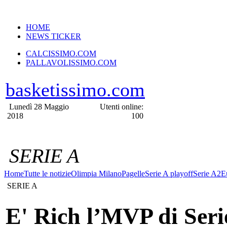
VERSIONE MOBILE
HOME
NEWS TICKER
CALCISSIMO.COM
PALLAVOLISSIMO.COM
basketissimo.com
Lunedì 28 Maggio
Utenti online:
2018
100
SERIE A
Home
Tutte le notizie
Olimpia Milano
Pagelle
Serie A playoff
Serie A2
E
SERIE A
E' Rich l’MVP di Seri