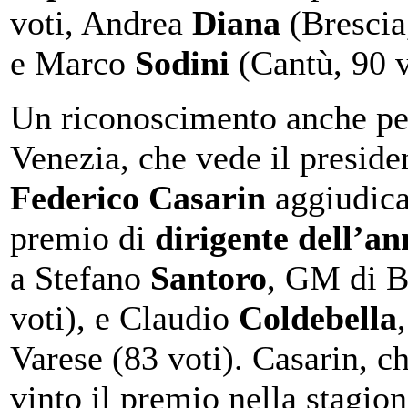
voti, Andrea
Diana
(Brescia
e Marco
Sodini
(Cantù, 90 v
Un riconoscimento anche pe
Venezia, che vede il preside
Federico Casarin
aggiudicar
premio di
dirigente dell’an
a Stefano
Santoro
, GM di B
voti), e Claudio
Coldebella
Varese (83 voti). Casarin, c
vinto il premio nella stagio