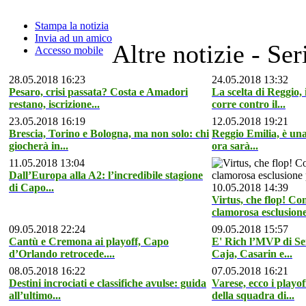
Stampa la notizia
Invia ad un amico
Altre notizie - Ser
Accesso mobile
28.05.2018 16:23
24.05.2018 13:32
Pesaro, crisi passata? Costa e Amadori
La scelta di Reggio,
restano, iscrizione...
corre contro il...
23.05.2018 16:19
12.05.2018 19:21
Brescia, Torino e Bologna, ma non solo: chi
Reggio Emilia, è una
giocherà in...
ora sarà...
11.05.2018 13:04
Dall’Europa alla A2: l’incredibile stagione
di Capo...
10.05.2018 14:39
Virtus, che flop! Co
clamorosa esclusione
09.05.2018 22:24
09.05.2018 15:57
Cantù e Cremona ai playoff, Capo
E' Rich l’MVP di Se
d’Orlando retrocede....
Caja, Casarin e...
08.05.2018 16:22
07.05.2018 16:21
Destini incrociati e classifiche avulse: guida
Varese, ecco i playo
all’ultimo...
della squadra di...