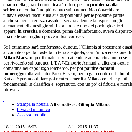
quarto della gara di domenica a Torino, per un
problema alla
schiena
e non ha fatto più rientro sul parquet. Non dovrebbero
tuttavia esserci rischi sulla sua disponibilità per le prossime partite,
anche se per la certezza assoluta servirà attenere la risposta negli
allenamenti di questi giorni. La guardia è uno dei pochi giocatori
apparsi
in crescita
e domenica, prima dell’infortunio, aveva disputato
una delle sue migliori prove in biancorosso.
Se l’ottimismo sarà confermato, dunque, l’Olimpia si presenterà quasi
al completo per la trasferta in terra spagnola, con l’unica eccezione di
Milan Macvan
, per il quale servirà attendere ancora circa un mese
per rivederlo sul parquet. L’EA7-Emporio Armani si allenerà oggi e
domattina nel capoluogo lombardo, per poi
partire domani
pomeriggio
alla volta dei Paesi Baschi, per la gara contro il Laboral
Kutxa. Sperando di fare poi rientro venerdì a Milano con due punti
fondamentali in classifica e, soprattutto, con un po’ di fiducia e moral
ritrovati.
Stampa la notizia
Altre notizie - Olimpia Milano
Invia ad un amico
Accesso mobile
18.11.2015 16:03
18.11.2015 11:37