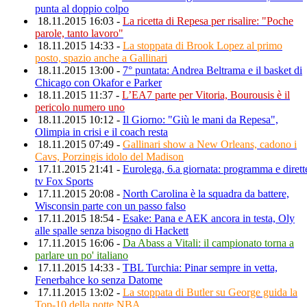
punta al doppio colpo
18.11.2015 16:03 -
La ricetta di Repesa per risalire: "Poche
parole, tanto lavoro"
18.11.2015 14:33 -
La stoppata di Brook Lopez al primo
posto, spazio anche a Gallinari
18.11.2015 13:00 -
7° puntata: Andrea Beltrama e il basket di
Chicago con Okafor e Parker
18.11.2015 11:37 -
L’EA7 parte per Vitoria, Bourousis è il
pericolo numero uno
18.11.2015 10:12 -
Il Giorno: "Giù le mani da Repesa",
Olimpia in crisi e il coach resta
18.11.2015 07:49 -
Gallinari show a New Orleans, cadono i
Cavs, Porzingis idolo del Madison
17.11.2015 21:41 -
Eurolega, 6.a giornata: programma e dirett
tv Fox Sports
17.11.2015 20:08 -
North Carolina è la squadra da battere,
Wisconsin parte con un passo falso
17.11.2015 18:54 -
Esake: Pana e AEK ancora in testa, Oly
alle spalle senza bisogno di Hackett
17.11.2015 16:06 -
Da Abass a Vitali: il campionato torna a
parlare un po' italiano
17.11.2015 14:33 -
TBL Turchia: Pinar sempre in vetta,
Fenerbahce ko senza Datome
17.11.2015 13:02 -
La stoppata di Butler su George guida la
Top-10 della notte NBA