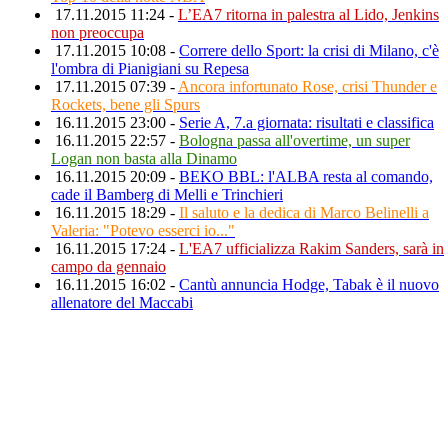
17.11.2015 11:24 -
L’EA7 ritorna in palestra al Lido, Jenkins
non preoccupa
17.11.2015 10:08 -
Correre dello Sport: la crisi di Milano, c'è
l'ombra di Pianigiani su Repesa
17.11.2015 07:39 -
Ancora infortunato Rose, crisi Thunder e
Rockets, bene gli Spurs
16.11.2015 23:00 -
Serie A, 7.a giornata: risultati e classifica
16.11.2015 22:57 -
Bologna passa all'overtime, un super
Logan non basta alla Dinamo
16.11.2015 20:09 -
BEKO BBL: l'ALBA resta al comando,
cade il Bamberg di Melli e Trinchieri
16.11.2015 18:29 -
Il saluto e la dedica di Marco Belinelli a
Valeria: "Potevo esserci io..."
16.11.2015 17:24 -
L'EA7 ufficializza Rakim Sanders, sarà in
campo da gennaio
16.11.2015 16:02 -
Cantù annuncia Hodge, Tabak è il nuovo
allenatore del Maccabi