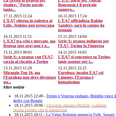
La ricetta di Repesa per
L’EA7 parte per Vitoria,
risalire: "Poche parole,
Bourousis è il pericolo
tanto...
numero...
17.11.2015 11:24
16.11.2015 17:24
L’EA7 ritorna in palestra al
L'EA7 ufficializza Rakim
Lido, Jenkins non preoccupa
Sanders, sarà in campo da
gennaio
16.11.2015 11:51
15.11.2015 14:04
L'EA7 tra crisi e mercato, ma
Serie A: pranzo indigesto per
Repesa (per ora) non è a...
l’EA7, Torino fa l’impresa
15.11.2015 00:01
14.11.2015 16:01
Serie A: a pranzo con l’EA7,
L’EA7 si concentra su Torino,
caccia al riscatto a Torino
tante assenze per i...
13.11.2015 11:29
12.11.2015 22:21
Miraggio Top 16, ma
Eurolega: incubo EA7 col
l’Eurolega non deve diventare
Limoges, l’Europa è
un...
lontanissima
Altre notizie
18.11.2015 22:49 -
Trento e Venezia esultano, Brindisi vince i
derby con Reggio
18.11.2015 20:06 -
I Rockets silurano McHale, Gallinari
insulta l'arbitro che lo rimprovera
18.11.2015 18:11 -
La Virtus Bologna annuncia Fells, Sassari