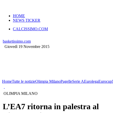
VERSIONE MOBILE
HOME
NEWS TICKER
CALCISSIMO.COM
basketissimo.com
Giovedì 19 Novembre 2015
Home
Tutte le notizie
Olimpia Milano
Pagelle
Serie A
Eurolega
Eurocup
OLIMPIA MILANO
L’EA7 ritorna in palestra al