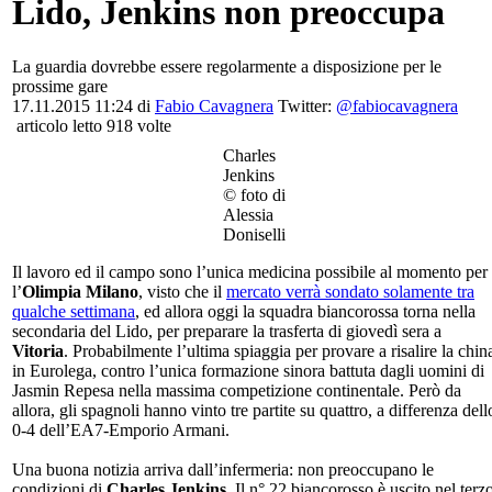
Lido, Jenkins non preoccupa
La guardia dovrebbe essere regolarmente a disposizione per le
prossime gare
17.11.2015 11:24 di
Fabio Cavagnera
Twitter:
@fabiocavagnera
articolo letto 918 volte
Charles
Jenkins
© foto di
Alessia
Doniselli
Il lavoro ed il campo sono l’unica medicina possibile al momento per
l’
Olimpia Milano
, visto che il
mercato verrà sondato solamente tra
qualche settimana
, ed allora oggi la squadra biancorossa torna nella
secondaria del Lido, per preparare la trasferta di giovedì sera a
Vitoria
. Probabilmente l’ultima spiaggia per provare a risalire la chin
in Eurolega, contro l’unica formazione sinora battuta dagli uomini di
Jasmin Repesa nella massima competizione continentale. Però da
allora, gli spagnoli hanno vinto tre partite su quattro, a differenza dell
0-4 dell’EA7-Emporio Armani.
Una buona notizia arriva dall’infermeria: non preoccupano le
condizioni di
Charles Jenkins
. Il n° 22 biancorosso è uscito nel terz