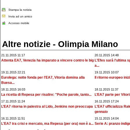
Stampa la notizia
Invia ad un amico
Accesso mobile
Altre notizie - Olimpia Milano
21.11.2015 11:17
20.11.2015 14:48
Attenta EA7, Venezia ha imparato a vincere contro le big
L'Efes sarà l'ultima s
a...
19.11.2015 22:21
19.11.2015 10:07
Eurolega: notte fonda per l'EA7, Vitoria domina alla
Il ritorno europeo inizi
Buesa...
18.11.2015 16:03
18.11.2015 11:37
La ricetta di Repesa per risalire: "Poche parole, tanto...
L’EA7 parte per Vitori
17.11.2015 11:24
16.11.2015 17:24
L’EA7 ritorna in palestra al Lido, Jenkins non preoccupa
L'EA7 ufficializza R
gennaio
16.11.2015 11:51
15.11.2015 14:04
L'EA7 tra crisi e mercato, ma Repesa (per ora) non è a...
Serie A: pranzo indige