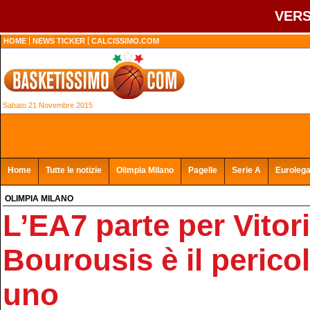
VERS
HOME
NEWS TICKER
CALCISSIMO.COM
Sabato 21 Novembre 2015
Home
Tutte le notizie
Olimpia Milano
Pagelle
Serie A
Euroleg
OLIMPIA MILANO
L’EA7 parte per Vitori
Bourousis è il peric
uno