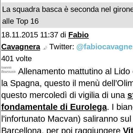
La squadra basca è seconda nel girone
alle Top 16
18.11.2015 11:37 di
Fabio
Cavagnera
Twitter:
@fabiocavagne
401 volte
Ioannis
Allenamento mattutino al Lido
Bourousis
la Spagna, questo il menù dell’Oli
questo mercoledì di vigilia di una
s
fondamentale di Eurolega
. I bia
l’infortunato Macvan) saliranno sul
Barcellona, per poi raggiungere
Vi