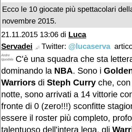
Ecco le 10 giocate più spettacolari del
novembre 2015.
21.11.2015 13:06 di
Luca
Servadei
Twitter:
@lucaserva
artico
Andre
C'è una squadra che sta lette
Iguodala
dominando la
NBA
. Sono i
Golden
Warriors
di
Steph Curry
che, con 
notte, sono arrivati a 14 vittorie c
fronte di 0 (zero!!!) sconfitte stagio
essere il roster più completo, prof
talentuoso dell'intera lega, gli
Warr