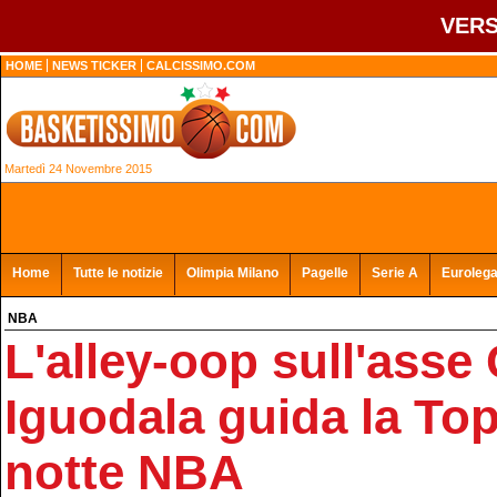
VERS
HOME
NEWS TICKER
CALCISSIMO.COM
Martedì 24 Novembre 2015
Home
Tutte le notizie
Olimpia Milano
Pagelle
Serie A
Euroleg
NBA
L'alley-oop sull'asse
Iguodala guida la Top
notte NBA