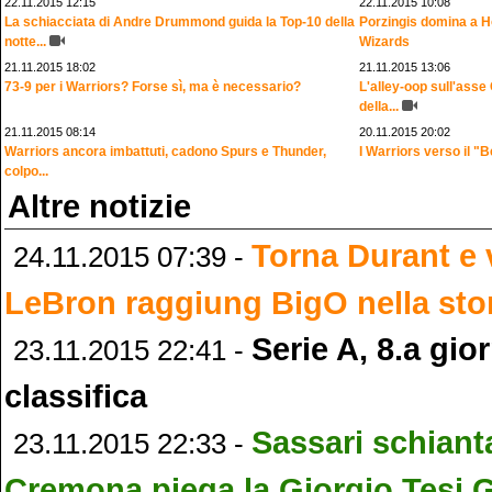
22.11.2015 12:15
22.11.2015 10:08
La schiacciata di Andre Drummond guida la Top-10 della
Porzingis domina a H
notte...
Wizards
21.11.2015 18:02
21.11.2015 13:06
73-9 per i Warriors? Forse sì, ma è necessario?
L'alley-oop sull'asse
della...
21.11.2015 08:14
20.11.2015 20:02
Warriors ancora imbattuti, cadono Spurs e Thunder,
I Warriors verso il "B
colpo...
Altre notizie
Torna Durant e
24.11.2015 07:39 -
LeBron raggiung BigO nella sto
Serie A, 8.a gior
23.11.2015 22:41 -
classifica
Sassari schiant
23.11.2015 22:33 -
Cremona piega la Giorgio Tesi 