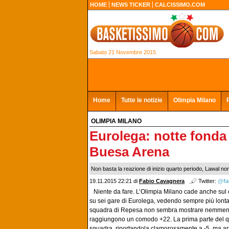
HOME
NEWS TICKER
CALCISSIMO.COM
Sabato 21 Novembre 2015
Home
Tutte le notizie
Olimpia Milano
OLIMPIA MILANO
Eurolega: notte fonda 
Buesa Arena
Non basta la reazione di inizio quarto periodo, Lawal no
19.11.2015 22:21 di
Fabio Cavagnera
Twitter:
@fa
Niente da fare. L’Olimpia Milano cade anche su
su sei gare di Eurolega, vedendo sempre più lontane
squadra di Repesa non sembra mostrare nemmeno la 
raggiungono un comodo +22. La prima parte del qu
squadra, riportandola clamorosamente a -5, ma arriv