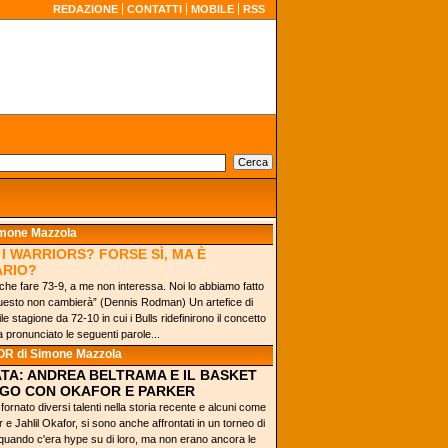
REDAZIONE
CONTATTI
MOBILE
RSS
imone Mazzola
 I WARRIORS? FORSE SÌ, MA È
ARIO?
he fare 73-9, a me non interessa. Noi lo abbiamo fatto
questo non cambierà” (Dennis Rodman) Un artefice di
ile stagione da 72-10 in cui i Bulls ridefinirono il concetto
a pronunciato le seguenti parole...
OR
di Simone Mazzola
ATA: ANDREA BELTRAMA E IL BASKET
AGO CON OKAFOR E PARKER
ornato diversi talenti nella storia recente e alcuni come
 e Jahlil Okafor, si sono anche affrontati in un torneo di
quando c'era hype su di loro, ma non erano ancora le