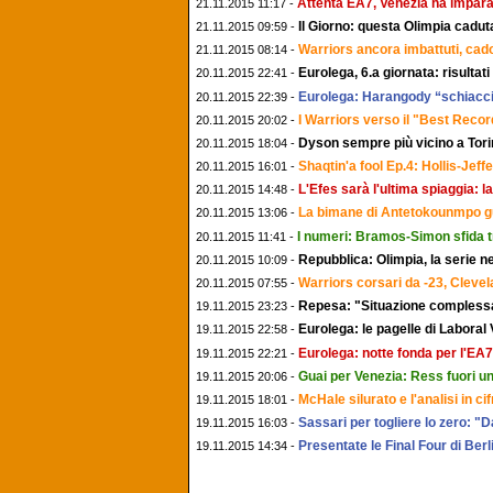
Attenta EA7, Venezia ha imparat
21.11.2015 11:17 -
Il Giorno: questa Olimpia cadut
21.11.2015 09:59 -
Warriors ancora imbattuti, cad
21.11.2015 08:14 -
Eurolega, 6.a giornata: risultati
20.11.2015 22:41 -
Eurolega: Harangody “schiacci
20.11.2015 22:39 -
I Warriors verso il "Best Record
20.11.2015 20:02 -
Dyson sempre più vicino a Tori
20.11.2015 18:04 -
Shaqtin'a fool Ep.4: Hollis-Je
20.11.2015 16:01 -
L'Efes sarà l'ultima spiaggia: l
20.11.2015 14:48 -
La bimane di Antetokounmpo gu
20.11.2015 13:06 -
I numeri: Bramos-Simon sfida t
20.11.2015 11:41 -
Repubblica: Olimpia, la serie n
20.11.2015 10:09 -
Warriors corsari da -23, Clevel
20.11.2015 07:55 -
Repesa: "Situazione compless
19.11.2015 23:23 -
Eurolega: le pagelle di Laboral
19.11.2015 22:58 -
Eurolega: notte fonda per l'EA
19.11.2015 22:21 -
Guai per Venezia: Ress fuori 
19.11.2015 20:06 -
McHale silurato e l'analisi in ci
19.11.2015 18:01 -
Sassari per togliere lo zero: "
19.11.2015 16:03 -
Presentate le Final Four di Berli
19.11.2015 14:34 -