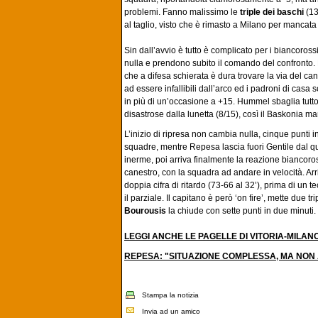
problemi. Fanno malissimo le
triple dei baschi
(13
al taglio, visto che è rimasto a Milano per mancat
Sin dall’avvio è tutto è complicato per i biancoros
nulla e prendono subito il comando del confronto.
che a difesa schierata è dura trovare la via del ca
ad essere infallibili dall’arco ed i padroni di casa
in più di un’occasione a +15. Hummel sbaglia tutto 
disastrose dalla lunetta (8/15), così il Baskonia m
L’inizio di ripresa non cambia nulla, cinque punti in
squadre, mentre Repesa lascia fuori Gentile dal qu
inerme, poi arriva finalmente la reazione biancoros
canestro, con la squadra ad andare in velocità. Arri
doppia cifra di ritardo (73-66 al 32’), prima di u
il parziale. Il capitano è però ‘on fire’, mette due t
Bourousis
la chiude con sette punti in due minuti.
LEGGI ANCHE LE PAGELLE DI VITORIA-MILAN
REPESA: "SITUAZIONE COMPLESSA, MA NON
Stampa la notizia
Invia ad un amico