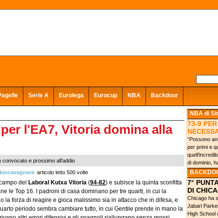
Pagelle
Serie A
Eurolega
Eurocup
NBA
Backdoor
NBA
di S
73-9 PER
per l'EA7, Vitoria domina alla
NECESS
“Possono anc
per primi e 
quell’incredib
n convocato e prossimo all'addio
di dominio, h
BACKDO
biocavagnera
articolo letto 500 volte
7° PUNT
l campo del
Laboral Kutxa Vitoria
(
94-82
) e subisce la quinta sconfitta
DI CHIC
 le Top 16. I padroni di casa dominano per tre quarti, in cui la
Chicago ha sf
forza di reagire e gioca malissimo sia in attacco che in difesa, e
Jabari Parker
arto periodo sembra cambiare tutto, in cui Gentile prende in mano la
High School 
ano altri errori difensivi e gli spagnoli riallungano senza grossi