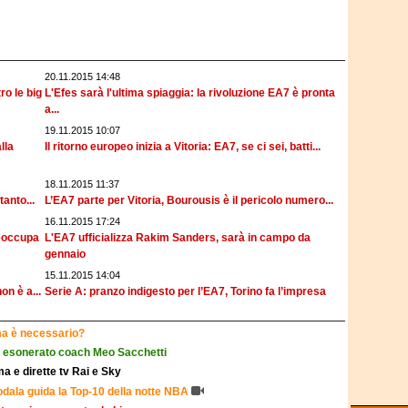
20.11.2015 14:48
ro le big
L'Efes sarà l'ultima spiaggia: la rivoluzione EA7 è pronta
a...
19.11.2015 10:07
lla
Il ritorno europeo inizia a Vitoria: EA7, se ci sei, batti...
18.11.2015 11:37
tanto...
L’EA7 parte per Vitoria, Bourousis è il pericolo numero...
16.11.2015 17:24
reoccupa
L'EA7 ufficializza Rakim Sanders, sarà in campo da
gennaio
15.11.2015 14:04
on è a...
Serie A: pranzo indigesto per l’EA7, Torino fa l’impresa
 ma è necessario?
: esonerato coach Meo Sacchetti
a e dirette tv Rai e Sky
odala guida la Top-10 della notte NBA