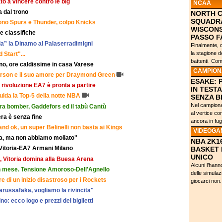
o a vincere contro le big
NCAA
a dal trono
NORTH C
SQUADRA
ono Spurs e Thunder, colpo Knicks
WISCONS
 e classifiche
PASSO F
a” la Dinamo al Palaserradimigni
Finalmente, d
la stagione d
 Start"...
battenti. Com
no, ore caldissime in casa Varese
CAMPIONA
fferson e il suo amore per Draymond Green
ESAKE: 
a rivoluzione EA7 è pronta a partire
IN TEST
ida la Top-5 della notte NBA
SENZA B
Nel campiona
ra bomber, Gaddefors ed il tabù Cantù
al vertice co
era è senza fine
ancora in fug
and ok, un super Belinelli non basta ai Kings
VIDEOGA
a, ma non abbiamo mollato"
NBA 2K1
 Vitoria-EA7 Armani Milano
BASKET 
UNICO
7, Vitoria domina alla Buesa Arena
Alcuni l’hann
un mese. Tensione Amoroso-Dell'Agnello
delle simulaz
fre di un inizio disastroso per i Rockets
giocarci non.
Darussafaka, vogliamo la rivincita"
no: ecco logo e prezzi dei biglietti