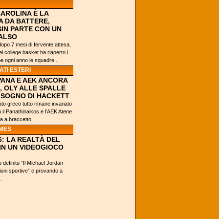
AROLINA È LA
 DA BATTERE,
IN PARTE CON UN
ALSO
opo 7 mesi di fervente attesa,
el college basket ha riaperto i
e ogni anno le squadre...
TI ESTERI
PANA E AEK ANCORA
A, OLY ALLE SPALLE
ISOGNO DI HACKETT
to greco tutto rimane invariato
n il Panathinaikos e l’AEK Atene
a a braccetto...
MES
6: LA REALTÀ DEL
IN UN VIDEOGIOCO
o definito “Il Michael Jordan
ioni sportive” e provando a
..