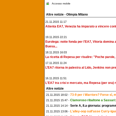
Accesso mobile
Altre notizie - Olimpia Milano
21.11.2015 11:17
Attenta EA7, Venezia ha imparato a vincere cont
19.11.2015 22:21
Eurolega: notte fonda per l'EA7, Vitoria domina a
Buesa...
18.11.2015 16:03
La ricetta di Repesa per risalire: "Poche parole, 
17.11.2015 11:24
L’EA7 ritorna in palestra al Lido, Jenkins non p
16.11.2015 11:51
L'EA7 tra crisi e mercato, ma Repesa (per ora) n
Altre notizie
73-9 per i Warriors? Forse sì,
21.11.2015 18:02 -
Clamoroso ribaltone a Sassari
21.11.2015 15:47 -
Serie A, 8.a giornata: programm
21.11.2015 14:14 -
L'alley-oop sull'asse Curry-Igu
21.11.2015 13:06 -