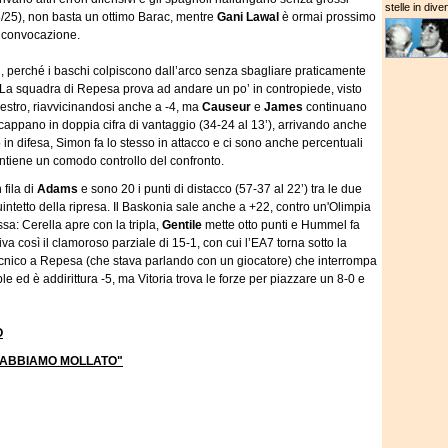
stelle in div
/25), non basta un ottimo Barac, mentre
Gani Lawal
è ormai prossimo
a convocazione.
si, perché i baschi colpiscono dall’arco senza sbagliare praticamente
 La squadra di Repesa prova ad andare un po’ in contropiede, visto
nestro, riavvicinandosi anche a -4, ma
Causeur
e
James
continuano
 scappano in doppia cifra di vantaggio (34-24 al 13’), arrivando anche
in difesa, Simon fa lo stesso in attacco e ci sono anche percentuali
antiene un comodo controllo del confronto.
 fila di
Adams
e sono 20 i punti di distacco (57-37 al 22’) tra le due
intetto della ripresa. Il Baskonia sale anche a +22, contro un'Olimpia
sa: Cerella apre con la tripla,
Gentile
mette otto punti e Hummel fa
va così il clamoroso parziale di 15-1, con cui l’EA7 torna sotto la
n tecnico a Repesa (che stava parlando con un giocatore) che interrompa
riple ed è addirittura -5, ma Vitoria trova le forze per piazzare un 8-0 e
O
 ABBIAMO MOLLATO"