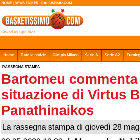
HOME
NEWS TICKER
CALCISSIMO.COM
Giovedì 09 luglio 2020
Home
Tutte le notizie
Olimpia Milano
Serie A
Serie A2
Eurole
RASSEGNA STAMPA
Bartomeu commenta 
situazione di Virtus 
Panathinaikos
La rassegna stampa di giovedì 28 mag