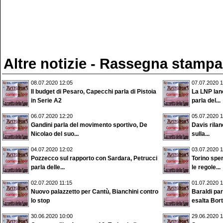
Altre notizie - Rassegna stampa
08.07.2020 12:05
07.07.2020 1
Il budget di Pesaro, Capecchi parla di Pistoia
La LNP lan
in Serie A2
parla del...
06.07.2020 12:20
05.07.2020 1
Gandini parla del movimento sportivo, De
Davis rilan
Nicolao del suo...
sulla...
04.07.2020 12:02
03.07.2020 1
Pozzecco sul rapporto con Sardara, Petrucci
Torino spe
parla delle...
le regole...
02.07.2020 11:15
01.07.2020 1
Nuovo palazzetto per Cantù, Bianchini contro
Baraldi pa
lo stop
esalta Bort
30.06.2020 10:00
29.06.2020 1