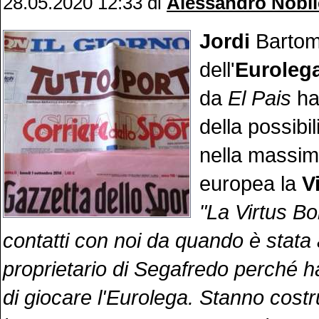
28.05.2020 12:33
di
Alessandro Nobil
Jordi
Bartom
dell'
Euroleg
da
El Pais
ha
della possibil
nella massim
europea la
V
"La Virtus B
contatti con noi da quando è stata 
proprietario di Segafredo perché ha
di giocare l'Eurolega. Stanno cost