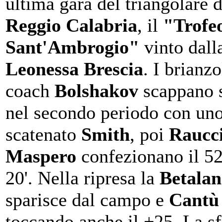
ultima gara del triangolare d
Reggio Calabria
, il
"Trofe
Sant'Ambrogio"
vinto dall
Leonessa Brescia
. I brianzo
coach
Bolshakov
scappano 
nel secondo periodo con un
scatenato
Smith
, poi
Raucc
Maspero
confezionano il 52
20'. Nella ripresa la
Betala
sparisce dal campo e
Cant
toccando anche il +25. La sf