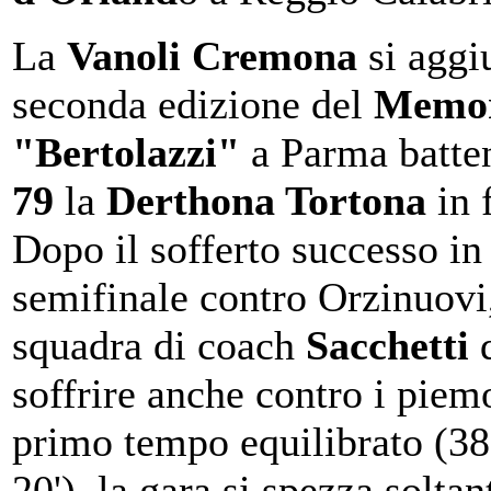
La
Vanoli Cremona
si aggi
seconda edizione del
Memor
"Bertolazzi"
a Parma batt
79
la
Derthona Tortona
in 
Dopo il sofferto successo in
semifinale contro Orzinuovi,
squadra di coach
Sacchetti
soffrire anche contro i piem
primo tempo equilibrato (38
20'), la gara si spezza soltan