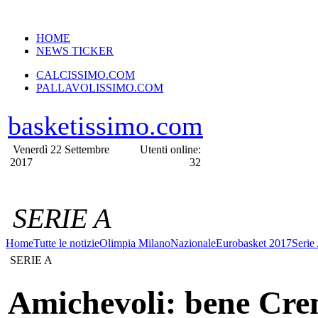
VERSIONE MOBILE
HOME
NEWS TICKER
CALCISSIMO.COM
PALLAVOLISSIMO.COM
basketissimo.com
Venerdì 22 Settembre
Utenti online:
2017
32
SERIE A
Home
Tutte le notizie
Olimpia Milano
Nazionale
Eurobasket 2017
Serie
SERIE A
Amichevoli: bene Cr