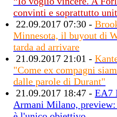
“Io voglio vincere. A Forl
convinti e soprattutto unit
22.09.2017 07:30 -
Broo
Minnesota, il buyout di 
tarda ad arrivare
21.09.2017 21:01 -
Kante
"Come ex compagni siam
dalle parole di Durant"
21.09.2017 18:47 -
EA7 
Armani Milano, preview:
è l'unico obiettivo