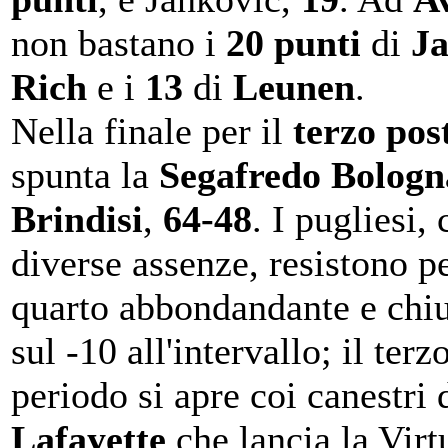
non bastano i
20 punti
di
J
Rich
e i
13
di
Leunen
.
Nella finale per il
terzo pos
spunta la
Segafredo Bologn
Brindisi
,
64-48
. I pugliesi,
diverse assenze, resistono p
quarto abbondandante e chi
sul -10 all'intervallo; il terz
periodo si apre coi canestri 
Lafayette
che lancia la Virt