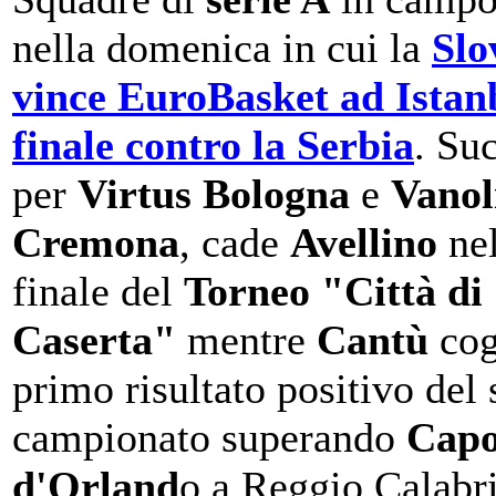
nella domenica in cui la
Slo
vince EuroBasket ad Istan
finale contro la Serbia
. Su
per
Virtus Bologna
e
Vanol
Cremona
, cade
Avellino
nel
finale del
Torneo "Città di
Caserta"
mentre
Cantù
cogl
primo risultato positivo del 
campionato superando
Cap
d'Orland
o a Reggio Calabri