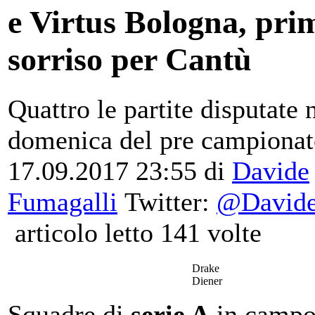
e Virtus Bologna, pri
sorriso per Cantù
Quattro le partite disputate 
domenica del pre campiona
17.09.2017 23:55
di
Davide
Fumagalli
Twitter:
@David
articolo letto 141 volte
Drake
Diener
Squadre di
serie A
in campo