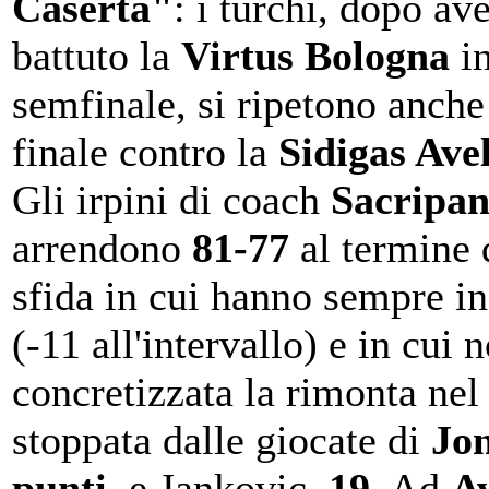
Caserta"
: i turchi, dopo av
battuto la
Virtus Bologna
i
semfinale, si ripetono anche
finale contro la
Sidigas Ave
Gli irpini di coach
Sacripan
arrendono
81-77
al termine 
sfida in cui hanno sempre i
(-11 all'intervallo) e in cui n
concretizzata la rimonta nel 
stoppata dalle giocate di
Jo
punti
, e Jankovic,
19
. Ad
Av