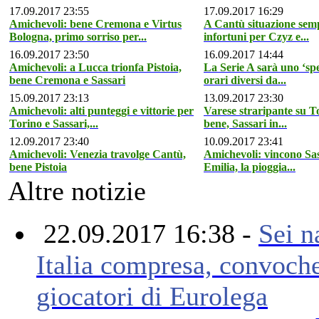
17.09.2017 23:55
17.09.2017 16:29
Amichevoli: bene Cremona e Virtus
A Cantù situazione sem
Bologna, primo sorriso per...
infortuni per Czyz e...
16.09.2017 23:50
16.09.2017 14:44
Amichevoli: a Lucca trionfa Pistoia,
La Serie A sarà uno ‘spe
bene Cremona e Sassari
orari diversi da...
15.09.2017 23:13
13.09.2017 23:30
Amichevoli: alti punteggi e vittorie per
Varese straripante su 
Torino e Sassari,...
bene, Sassari in...
12.09.2017 23:40
10.09.2017 23:41
Amichevoli: Venezia travolge Cantù,
Amichevoli: vincono Sas
bene Pistoia
Emilia, la pioggia...
Altre notizie
22.09.2017 16:38 -
Sei n
Italia compresa, convoch
giocatori di Eurolega