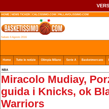
VERS
HOME
NEWS TICKER
CALCISSIMO.COM
PALLAVOLISSIMO.COM
Sabato 6 Agosto 2016
Home
Tutte le notizie
Olimpia Milano
Serie A
Basketmercato
NBA
Miracolo Mudiay, Por
guida i Knicks, ok Bl
Warriors