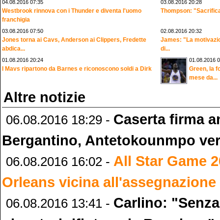
04.08.2016 07:35
03.08.2016 20:28
Westbrook rinnova con i Thunder e diventa l'uomo
Thompson: "Sacrificar
franchigia
03.08.2016 07:50
02.08.2016 20:32
Jones torna ai Cavs, Anderson ai Clippers, Fredette
James: "La motivazi
abdica...
di...
01.08.2016 20:24
01.08.2016 0
I Mavs ripartono da Barnes e riconoscono soldi a Dirk
Green, la fo
mese da...
Altre notizie
Caserta firma 
06.08.2016 18:29 -
Bergantino, Antetokounmpo ve
All Star Game 
06.08.2016 16:02 -
Orleans vicina all'assegnazione
Carlino: "Senza
06.08.2016 13:41 -