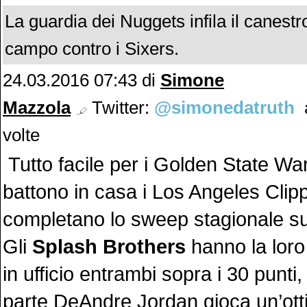
La guardia dei Nuggets infila il canestr
campo contro i Sixers.
24.03.2016 07:43 di
Simone
Mazzola
Twitter:
@simonedatruth
a
volte
Tutto facile per i Golden State Wa
battono in casa i Los Angeles Clip
completano lo sweep stagionale sug
Gli
Splash Brothers
hanno la loro 
in ufficio entrambi sopra i 30 punti,
parte DeAndre Jordan gioca un’ott