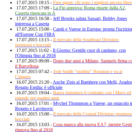
17.07.2015 19:15 -
Free agent: chi sono i migliori ancora liber
17.07.2015 17:09 -
La Fip approva: Roma riparte dalla A2,
Caserta ripescata in A
17.07.2015 16:58 -
Jeff Brooks saluta Sassari, Bobby Jones
interessa a Caserta
17.07.2015 15:00 -
Cantù e Varese in Europa: pronta l'iscrizio
all'Europe Cup FIBA
17.07.2015 13:15 -
Il mercato della Southeast Division:
promossi e bocciati
17.07.2015 11:02 -
Il Giorno: Gentile cuor di capitano, con
l'Olimpia fino al 2018
17.07.2015 09:09 -
Dopo due anni a Milano, Samuels firma c
il Barcellona
17.07.2015 07:42 -
Josh Smith "snobba" Houston e va ai
Clippers
16.07.2015 21:20 -
Anche Zisis al Bamberg con Melli, Arador
Reggio Emilia: è ufficiale
16.07.2015 19:04 -
Barea ristruttura il contratto con i Mavs ed
estende per quattro anni
16.07.2015 17:01 -
Mychel Thompson a Varese, un ostacolo t
Reggio e Lavrinovic
16.07.2015 15:00 -
Il mercato della Central Division: promoss
bocciati
16.07.2015 13:03 -
Cosa manca alla nuova EA7, mentre Genti
rinnova fino al 2018