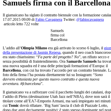
Samuels firma con il Barcellona
Il giamaicano ha siglato il contratto biennale con la formazione catala
17.07.2015 09:09 di
Fabio Cavagnera
Twitter:
@fabiocavagnera
articolo letto 722 volte
Samuels
firma col
Barcellona
L’addio all’
Olimpia Milano
era già arrivato lo scorso 6 luglio, il
gior
della presentazione di Jasmin Repesa
, quando il neo coach biancoros
era stato chiarissimo: “
Fa parte del progetto? No
”, un rifiuto secco e
senza possibilità di fraintendimento. Ora
Samardo Samuels
ha trova
una nuova squadra ed è una delle principali formazioni d’Europa: il
Barcellona
, con cui ha trovato l’accordo per un contratto biennale. L
foto della firma l’ha postata direttamente lui su Instagram: “
Sono
davvero entusiasta per questo nuovo contratto e questa nuova
avventura. #fcbarcelona
”.
Il giamaicano va a rafforzare così il pacchetto lunghi dei catalani, do
l’addio di Pleiss (destinazione Utah Jazz nell’NBA), dove non sarà il
titolare come all’EA7-Emporio Armani, ma sarà impiegato nei minuti
cui
Tomic
dovrà rifiatare. ‘Big Sam’ lascia il club di Piazzale Lotto,
dopo due anni decisamente positivi: è stato spesso dominante nel nos