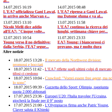
al...
14.07.2015 16:19
14.07.2015 08:48
L'EA7 ufficializza Gani Lawal,
L’EA7 ripensa a Gani Lawal,
in arrivo anche Macvan e...
ma Datome sfuma e va al...
13.07.2015 13:10
13.07.2015 11:58
Nicolò Melli dice addio
L’EA7 continua la ricerca dei
all'EA7: "Cinque volte...
lunghi, settimana chiave per...
12.07.2015 10:54
11.07.2015 23:33
Young verso il no definitivo:
EA7-Young: i biancorossi ci
dalla Serbia, l’EA7 segue...
provano, ma è molto dura
Altre notizie
18.07.2015 13:28 -
Il mercato della Northwest division:
promossi e bocciati
18.07.2015 11:42 -
L’EA7 riflette sugli ultimi colpi di mercato,
tifosi ci credono
18.07.2015 10:04 -
Crawford: "Vorrei essere free agent, ma n
lo sono"
18.07.2015 09:39 -
Gazzetta dello Sport: Olimpia, raggiunta
quota 2.000 abbonati
17.07.2015 23:36 -
Europei U20: l'Italia travolge l'Ucraina,
giocherà la finale per il 9° posto
17.07.2015 21:00 -
L'Olympiacos firma anche Patric Young,
Claver saluta il Khimki