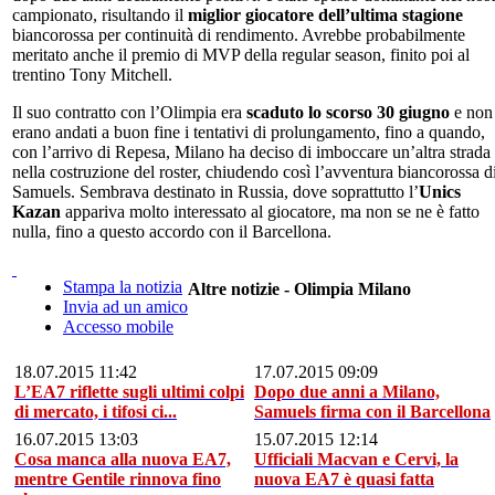
campionato, risultando il
miglior giocatore dell’ultima stagione
biancorossa per continuità di rendimento. Avrebbe probabilmente
meritato anche il premio di MVP della regular season, finito poi al
trentino Tony Mitchell.
Il suo contratto con l’Olimpia era
scaduto lo scorso 30 giugno
e non
erano andati a buon fine i tentativi di prolungamento, fino a quando,
con l’arrivo di Repesa, Milano ha deciso di imboccare un’altra strada
nella costruzione del roster, chiudendo così l’avventura biancorossa d
Samuels. Sembrava destinato in Russia, dove soprattutto l’
Unics
Kazan
appariva molto interessato al giocatore, ma non se ne è fatto
nulla, fino a questo accordo con il Barcellona.
Stampa la notizia
Altre notizie - Olimpia Milano
Invia ad un amico
Accesso mobile
18.07.2015 11:42
17.07.2015 09:09
L’EA7 riflette sugli ultimi colpi
Dopo due anni a Milano,
di mercato, i tifosi ci...
Samuels firma con il Barcellona
16.07.2015 13:03
15.07.2015 12:14
Cosa manca alla nuova EA7,
Ufficiali Macvan e Cervi, la
mentre Gentile rinnova fino
nuova EA7 è quasi fatta