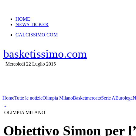
VERSIONE MOBILE
HOME
NEWS TICKER
CALCISSIMO.COM
basketissimo.com
Mercoledì 22 Luglio 2015
Home
Tutte le notizie
Olimpia Milano
Basketmercato
Serie A
Eurolega
N
OLIMPIA MILANO
Obiettivo Simon per l’