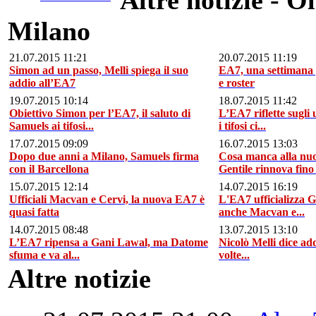
Milano
21.07.2015 11:21
20.07.2015 11:19
Simon ad un passo, Melli spiega il suo
EA7, una settimana 
addio all’EA7
e roster
19.07.2015 10:14
18.07.2015 11:42
Obiettivo Simon per l’EA7, il saluto di
L’EA7 riflette sugli 
Samuels ai tifosi...
i tifosi ci...
17.07.2015 09:09
16.07.2015 13:03
Dopo due anni a Milano, Samuels firma
Cosa manca alla nu
con il Barcellona
Gentile rinnova fino a
15.07.2015 12:14
14.07.2015 16:19
Ufficiali Macvan e Cervi, la nuova EA7 è
L'EA7 ufficializza G
quasi fatta
anche Macvan e...
14.07.2015 08:48
13.07.2015 13:10
L’EA7 ripensa a Gani Lawal, ma Datome
Nicolò Melli dice a
sfuma e va al...
volte...
Altre notizie