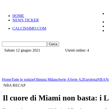
HOME
NEWS TICKER
CALCISSIMO.COM
Sabato 12 giugno 2021
Utenti online: 4
Home
Tutte le notizie
Olimpia Milano
Serie A
Serie A2
Eurolega
NBA
N
NBA RECAP
Il cuore di Miami non basta: i