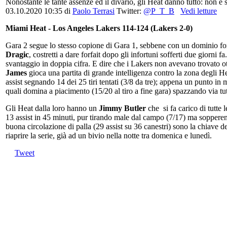
Nonostante le tante assenze ed il divario, gli Heat danno tutto: non 
03.10.2020 10:35
di
Paolo Terrasi
Twitter:
@P_T_B
Vedi letture
Miami Heat - Los Angeles Lakers 114-124 (Lakers 2-0)
Gara 2 segue lo stesso copione di Gara 1, sebbene con un dominio for
Dragic
, costretti a dare forfait dopo gli infortuni sofferti due giorni 
svantaggio in doppia cifra. E dire che i Lakers non avevano trovato ott
James
gioca una partita di grande intelligenza contro la zona degli H
assist segnando 14 dei 25 tiri tentati (3/8 da tre); appena un punto i
quali domina a piacimento (15/20 al tiro a fine gara) spazzando via tutt
Gli Heat dalla loro hanno un
Jimmy Butler
che si fa carico di tutte
13 assist in 45 minuti, pur tirando male dal campo (7/17) ma sopperendo
buona circolazione di palla (29 assist su 36 canestri) sono la chiave d
riaprire la serie, già ad un bivio nella notte tra domenica e lunedì.
Tweet