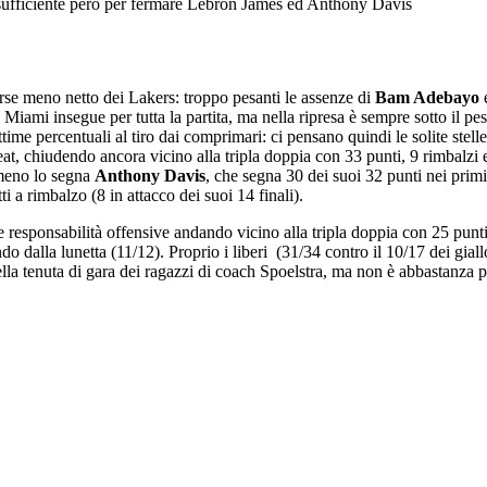
è sufficiente però per fermare Lebron James ed Anthony Davis
se meno netto dei Lakers: troppo pesanti le assenze di
Bam Adebayo
fa. Miami insegue per tutta la partita, ma nella ripresa è sempre sotto il pe
ime percentuali al tiro dai comprimari: ci pensano quindi le solite stell
eat, chiudendo ancora vicino alla tripla doppia con 33 punti, 9 rimbalzi 
n meno lo segna
Anthony Davis
, che segna 30 dei suoi 32 punti nei primi 
i a rimbalzo (8 in attacco dei suoi 14 finali).
 le responsabilità offensive andando vicino alla tripla doppia con 25 punti
 dalla lunetta (11/12). Proprio i liberi (31/34 contro il 10/17 dei giallo
ella tenuta di gara dei ragazzi di coach Spoelstra, ma non è abbastanza 