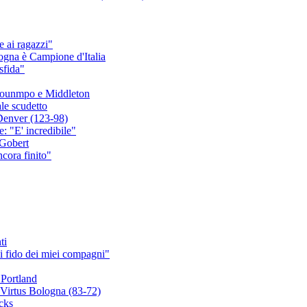
 ai ragazzi"
ogna è Campione d'Italia
sfida"
okounmpo e Middleton
ale scudetto
Denver (123-98)
: "E' incredibile"
 Gobert
cora finito"
ti
 fido dei miei compagni"
 Portland
a Virtus Bologna (83-72)
cks