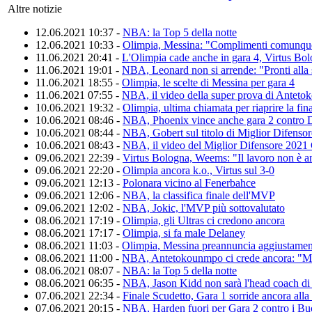
Altre notizie
12.06.2021 10:37 -
NBA: la Top 5 della notte
12.06.2021 10:33 -
Olimpia, Messina: "Complimenti comunque
11.06.2021 20:41 -
L'Olimpia cade anche in gara 4, Virtus Bol
11.06.2021 19:01 -
NBA, Leonard non si arrende: "Pronti alla 
11.06.2021 18:55 -
Olimpia, le scelte di Messina per gara 4
11.06.2021 07:55 -
NBA, il video della super prova di Antet
10.06.2021 19:32 -
Olimpia, ultima chiamata per riaprire la fin
10.06.2021 08:46 -
NBA, Phoenix vince anche gara 2 contro 
10.06.2021 08:44 -
NBA, Gobert sul titolo di Miglior Difensore
10.06.2021 08:43 -
NBA, il video del Miglior Difensore 2021
09.06.2021 22:39 -
Virtus Bologna, Weems: "Il lavoro non è an
09.06.2021 22:20 -
Olimpia ancora k.o., Virtus sul 3-0
09.06.2021 12:13 -
Polonara vicino al Fenerbahce
09.06.2021 12:06 -
NBA, la classifica finale dell'MVP
09.06.2021 12:02 -
NBA, Jokic, l'MVP più sottovalutato
08.06.2021 17:19 -
Olimpia, gli Ultras ci credono ancora
08.06.2021 17:17 -
Olimpia, si fa male Delaney
08.06.2021 11:03 -
Olimpia, Messina preannuncia aggiustamen
08.06.2021 11:00 -
NBA, Antetokounmpo ci crede ancora: "Mi
08.06.2021 08:07 -
NBA: la Top 5 della notte
08.06.2021 06:35 -
NBA, Jason Kidd non sarà l'head coach di
07.06.2021 22:34 -
Finale Scudetto, Gara 1 sorride ancora all
07.06.2021 20:15 -
NBA, Harden fuori per Gara 2 contro i Bu