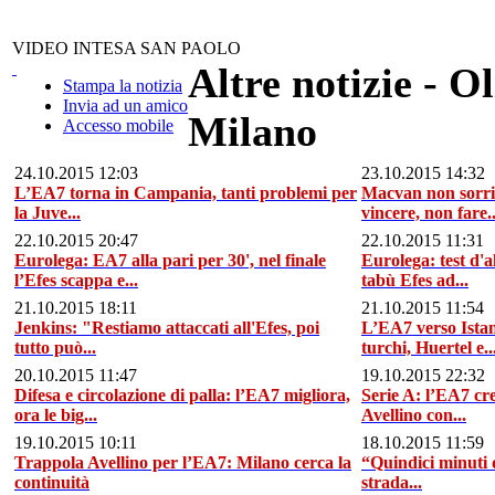
VIDEO INTESA SAN PAOLO
Altre notizie - O
Stampa la notizia
Invia ad un amico
Milano
Accesso mobile
24.10.2015 12:03
23.10.2015 14:32
L’EA7 torna in Campania, tanti problemi per
Macvan non sorri
la Juve...
vincere, non fare..
22.10.2015 20:47
22.10.2015 11:31
Eurolega: EA7 alla pari per 30', nel finale
Eurolega: test d'a
l’Efes scappa e...
tabù Efes ad...
21.10.2015 18:11
21.10.2015 11:54
Jenkins: "Restiamo attaccati all'Efes, poi
L’EA7 verso Istan
tutto può...
turchi, Huertel e..
20.10.2015 11:47
19.10.2015 22:32
Difesa e circolazione di palla: l’EA7 migliora,
Serie A: l’EA7 cr
ora le big...
Avellino con...
19.10.2015 10:11
18.10.2015 11:59
Trappola Avellino per l’EA7: Milano cerca la
“Quindici minuti 
continuità
strada...