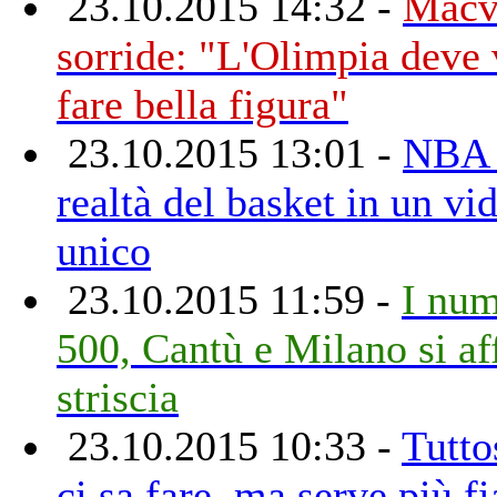
23.10.2015 14:32 -
Macv
sorride: "L'Olimpia deve 
fare bella figura"
23.10.2015 13:01 -
NBA 
realtà del basket in un vi
unico
23.10.2015 11:59 -
I num
500, Cantù e Milano si af
striscia
23.10.2015 10:33 -
Tutto
ci sa fare, ma serve più fi