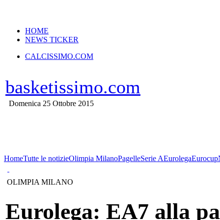
VERSIONE MOBILE
HOME
NEWS TICKER
CALCISSIMO.COM
basketissimo.com
Domenica 25 Ottobre 2015
Home
Tutte le notizie
Olimpia Milano
Pagelle
Serie A
Eurolega
Eurocup
OLIMPIA MILANO
Eurolega: EA7 alla par