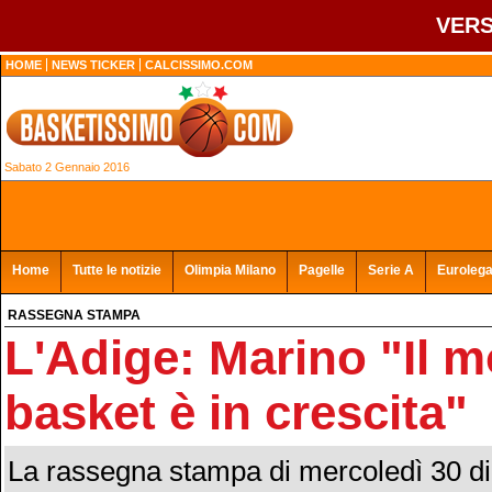
VERS
HOME
NEWS TICKER
CALCISSIMO.COM
Sabato 2 Gennaio 2016
Home
Tutte le notizie
Olimpia Milano
Pagelle
Serie A
Euroleg
RASSEGNA STAMPA
L'Adige: Marino "Il 
basket è in crescita"
La rassegna stampa di mercoledì 30 