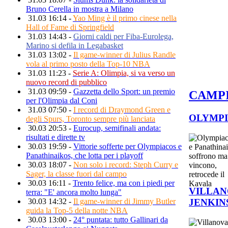
Bruno Cerella in mostra a Milano
31.03 16:14 -
Yao Ming è il primo cinese nella
Hall of Fame di Springfield
31.03 14:43 -
Giorni caldi per Fiba-Eurolega,
Marino si defila in Legabasket
31.03 13:02 -
Il game-winner di Julius Randle
vola al primo posto della Top-10 NBA
31.03 11:23 -
Serie A: Olimpia, si va verso un
nuovo record di pubblico
31.03 09:59 -
Gazzetta dello Sport: un premio
CAMPI
per l'Olimpia dal Coni
31.03 07:50 -
I record di Draymond Green e
OLYMPI
degli Spurs, Toronto sempre più lanciata
30.03 20:53 -
Eurocup, semifinali andata:
risultati e dirette tv
30.03 19:59 -
Vittorie sofferte per Olympiacos e
Panathinaikos, che lotta per i playoff
30.03 18:07 -
Non solo i record: Steph Curry e
Sager, la classe fuori dal campo
30.03 16:11 -
Trento felice, ma con i piedi per
VILLAN
terra: "E' ancora molto lunga"
JENKIN
30.03 14:32 -
Il game-winner di Jimmy Butler
guida la Top-5 della notte NBA
30.03 13:00 -
24° puntata: tutto Gallinari da