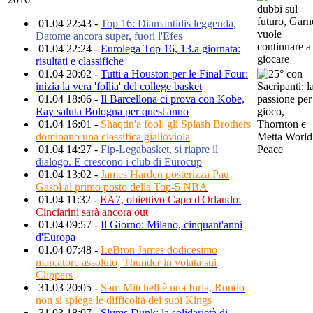
01.04 22:43 -
Top 16: Diamantidis leggenda,
Datome ancora super, fuori l'Efes
01.04 22:24 -
Eurolega Top 16, 13.a giornata:
risultati e classifiche
01.04 20:02 -
Tutti a Houston per le Final Four:
inizia la vera 'follia' del college basket
01.04 18:06 -
Il Barcellona ci prova con Kobe,
Ray saluta Bologna per quest'anno
01.04 16:01 -
Shaqtin'a fool: gli Splash Brothers
dominano una classifica gialloviola
01.04 14:27 -
Fip-Legabasket, si riapre il
dialogo. E crescono i club di Eurocup
01.04 13:02 -
James Harden posterizza Pau
Gasol al primo posto della Top-5 NBA
01.04 11:32 -
EA7, obiettivo Capo d'Orlando:
Cinciarini sarà ancora out
01.04 09:57 -
Il Giorno: Milano, cinquant'anni
d'Europa
01.04 07:48 -
LeBron James dodicesimo
marcatore assoluto, Thunder in volata sui
Clippers
31.03 20:05 -
Sam Mitchell è una furia, Rondo
non si spiega le difficoltà dei suoi Kings
31.03 18:07 -
Slums Dunk: la solidarietà di