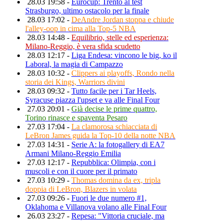
28.03 19:58 -
Eurocup: Trento al test
Strasburgo, ultimo ostacolo per la finale
28.03 17:02 -
DeAndre Jordan stoppa e chiude
l'alley-oop in cima alla Top-5 NBA
28.03 14:48 -
Equilibrio, stelle ed esperienza:
Milano-Reggio, è vera sfida scudetto
28.03 12:17 -
Liga Endesa: vincono le big, ko il
Laboral, la magia di Campazzo
28.03 10:32 -
Clippers ai playoffs, Rondo nella
storia dei Kings, Warriors divini
28.03 09:32 -
Tutto facile per i Tar Heels,
Syracuse piazza l'upset e va alle Final Four
27.03 20:01 -
Già decise le prime quattro,
Torino rinasce e spaventa Pesaro
27.03 17:04 -
La clamorosa schiacciata di
LeBron James guida la Top-10 della notte NBA
27.03 14:31 -
Serie A: la fotogallery di EA7
Armani Milano-Reggio Emilia
27.03 12:17 -
Repubblica: Olimpia, con i
muscoli e con il cuore per il primato
27.03 10:29 -
Thomas domina da ex, tripla
doppia di LeBron, Blazers in volata
27.03 09:26 -
Fuori le due numero #1,
Oklahoma e Villanova volano alle Final Four
26.03 23:27 -
Repesa: "Vittoria cruciale, ma