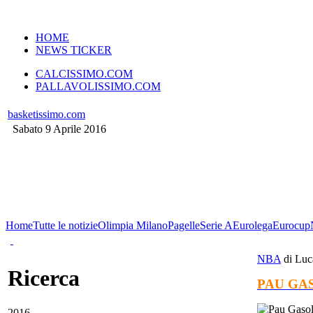
VERSIONE MOBILE
HOME
NEWS TICKER
CALCISSIMO.COM
PALLAVOLISSIMO.COM
basketissimo.com
Sabato 9 Aprile 2016
Home
Tutte le notizie
Olimpia Milano
Pagelle
Serie A
Eurolega
Eurocup
NBA
di Luc
Ricerca
PAU GA
2016