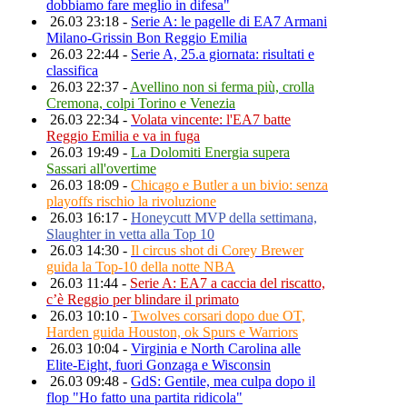
dobbiamo fare meglio in difesa"
26.03 23:18 -
Serie A: le pagelle di EA7 Armani
Milano-Grissin Bon Reggio Emilia
26.03 22:44 -
Serie A, 25.a giornata: risultati e
classifica
26.03 22:37 -
Avellino non si ferma più, crolla
Cremona, colpi Torino e Venezia
26.03 22:34 -
Volata vincente: l'EA7 batte
Reggio Emilia e va in fuga
26.03 19:49 -
La Dolomiti Energia supera
Sassari all'overtime
26.03 18:09 -
Chicago e Butler a un bivio: senza
playoffs rischio la rivoluzione
26.03 16:17 -
Honeycutt MVP della settimana,
Slaughter in vetta alla Top 10
26.03 14:30 -
Il circus shot di Corey Brewer
guida la Top-10 della notte NBA
26.03 11:44 -
Serie A: EA7 a caccia del riscatto,
c’è Reggio per blindare il primato
26.03 10:10 -
Twolves corsari dopo due OT,
Harden guida Houston, ok Spurs e Warriors
26.03 10:04 -
Virginia e North Carolina alle
Elite-Eight, fuori Gonzaga e Wisconsin
26.03 09:48 -
GdS: Gentile, mea culpa dopo il
flop "Ho fatto una partita ridicola"