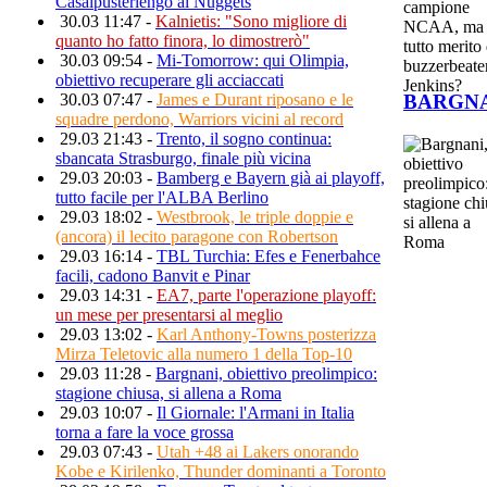
Casalpusterlengo ai Nuggets
30.03 11:47 -
Kalnietis: "Sono migliore di
quanto ho fatto finora, lo dimostrerò"
30.03 09:54 -
Mi-Tomorrow: qui Olimpia,
obiettivo recuperare gli acciaccati
BARGNA
30.03 07:47 -
James e Durant riposano e le
squadre perdono, Warriors vicini al record
29.03 21:43 -
Trento, il sogno continua:
sbancata Strasburgo, finale più vicina
29.03 20:03 -
Bamberg e Bayern già ai playoff,
tutto facile per l'ALBA Berlino
29.03 18:02 -
Westbrook, le triple doppie e
(ancora) il lecito paragone con Robertson
29.03 16:14 -
TBL Turchia: Efes e Fenerbahce
facili, cadono Banvit e Pinar
29.03 14:31 -
EA7, parte l'operazione playoff:
un mese per presentarsi al meglio
29.03 13:02 -
Karl Anthony-Towns posterizza
Mirza Teletovic alla numero 1 della Top-10
29.03 11:28 -
Bargnani, obiettivo preolimpico:
stagione chiusa, si allena a Roma
29.03 10:07 -
Il Giornale: l'Armani in Italia
torna a fare la voce grossa
29.03 07:43 -
Utah +48 ai Lakers onorando
Kobe e Kirilenko, Thunder dominanti a Toronto