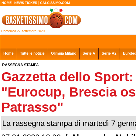
HOME
NEWS TICKER
CALCISSIMO.COM
Domenica 27 settembre 2020
Home
Tutte le notizie
Olimpia Milano
Serie A
Serie A2
Eurole
RASSEGNA STAMPA
Gazzetta dello Sport:
"Eurocup, Brescia os
Patrasso"
La rassegna stampa di martedì 7 genn