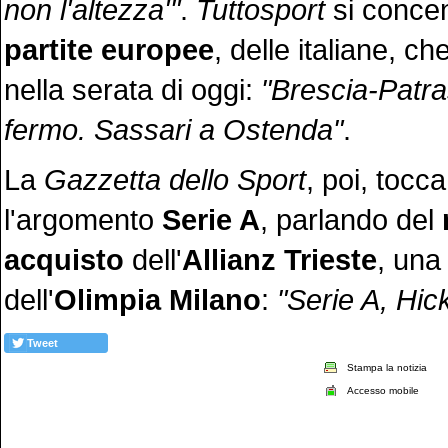
non l'altezza'"
.
Tuttosport
si conce
partite europee
, delle italiane, c
nella serata di oggi:
"Brescia-Patra
fermo. Sassari a Ostenda"
.
La
Gazzetta dello Sport
, poi, tocc
l'argomento
Serie A
, parlando del
acquisto
dell'
Allianz
Trieste
, una
dell'
Olimpia Milano
:
"Serie A, Hic
Tweet
Stampa la notizia
Accesso mobile