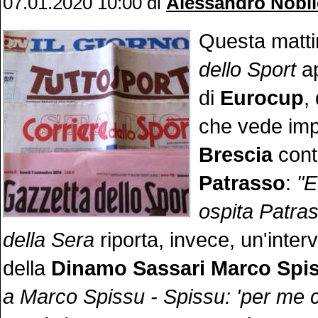
07.01.2020 10:00
di
Alessandro Nobil
Questa matti
dello Sport
a
di
Eurocup
,
che vede im
Brescia
cont
Patrasso
:
"E
ospita Patra
della Sera
riporta, invece, un'interv
della
Dinamo Sassari Marco Spi
a Marco Spissu - Spissu: 'per me c