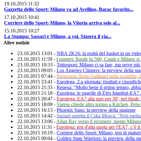
19.10.2015 11:32
Gazzetta dello Sport: Milano va ad Avellino, Barac favorito...
17.10.2015 10:41
Corriere dello Sport: Milano, la Vitoria arriva solo al...
15.10.2015 10:27
La Stampa: Sassari e Milano, a voi. Stasera il via...
Altre notizie
23.10.2015 13:01 -
NBA 2K16: la realtà del basket in un vid
23.10.2015 11:59 -
I numeri: Basile fa 500, Cantù e Milano si a
23.10.2015 10:33 -
Tuttosport: Milano ci sa fare, ma serve più 
23.10.2015 09:05 -
Los Angeles Clippers: la preview della st
23.10.2015 07:44 -
Preseason: Bene Gallinari nella sconfitta, 
22.10.2015 23:41 -
Eurolega, 2.a giornata: risultati e classifich
22.10.2015 21:33 -
Repesa: “Molto bene il primo tempo, abbi
22.10.2015 21:18 -
Eurolega: le pagelle di Efes Istanbul-EA
22.10.2015 20:47 -
Eurolega: EA7 alla pari per 30', nel finale
22.10.2015 18:09 -
Varese chiede altro tempo a Kitchen, Petwa
22.10.2015 16:13 -
Phoenix Suns: la preview della stagione
22.10.2015 14:42 -
Sassari aspetta il Cska Mosca: "Non partia
22.10.2015 13:06 -
Allan Ray verso il recupero, niente Milan
22.10.2015 11:31 -
Eurolega: test d'alta quota per l'EA7, c’è i
22.10.2015 10:19 -
Corriere dello Sport: Milano, test di maturi
22.10.2015 09:04 -
Golden State Warriors: la preview della st