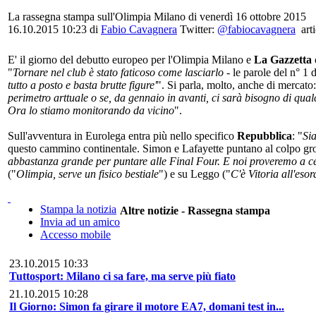
La rassegna stampa sull'Olimpia Milano di venerdì 16 ottobre 2015
16.10.2015 10:23 di
Fabio Cavagnera
Twitter:
@fabiocavagnera
arti
E' il giorno del debutto europeo per l'Olimpia Milano e
La Gazzetta 
"
Tornare nel club è stato faticoso come lasciarlo
- le parole del n° 1 
tutto a posto e basta brutte figure'
". Si parla, molto, anche di mercato:
perimetro arttuale o se, da gennaio in avanti, ci sarà bisogno di qual
Ora lo stiamo monitorando da vicino
".
Sull'avventura in Eurolega entra più nello specifico
Repubblica
: "
Sia
questo cammino continentale. Simon e Lafayette puntano al colpo gro
abbastanza grande per puntare alle Final Four. E noi proveremo a c
("
Olimpia, serve un fisico bestiale
") e su Leggo ("
C'è Vitoria all'eso
Stampa la notizia
Altre notizie - Rassegna stampa
Invia ad un amico
Accesso mobile
23.10.2015 10:33
Tuttosport: Milano ci sa fare, ma serve più fiato
21.10.2015 10:28
Il Giorno: Simon fa girare il motore EA7, domani test in...