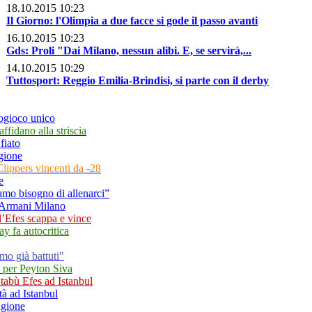
18.10.2015 10:23
Il Giorno: l'Olimpia a due facce si gode il passo avanti
16.10.2015 10:23
Gds: Proli "Dai Milano, nessun alibi. E, se servirà,...
14.10.2015 10:29
Tuttosport: Reggio Emilia-Brindisi, si parte con il derby
eogioco unico
ffidano alla striscia
fiato
agione
Clippers vincenti da -28
e
amo bisogno di allenarci”
7 Armani Milano
 l’Efes scappa e vince
y fa autocritica
mo già battuti"
o per Peyton Siva
l tabù Efes ad Istanbul
tà ad Istanbul
agione