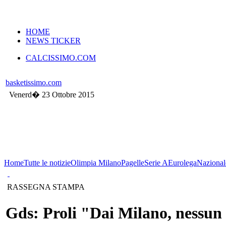
VERSIONE MOBILE
HOME
NEWS TICKER
CALCISSIMO.COM
basketissimo.com
Venerd� 23 Ottobre 2015
Home
Tutte le notizie
Olimpia Milano
Pagelle
Serie A
Eurolega
Nazional
RASSEGNA STAMPA
Gds: Proli "Dai Milano, nessun a