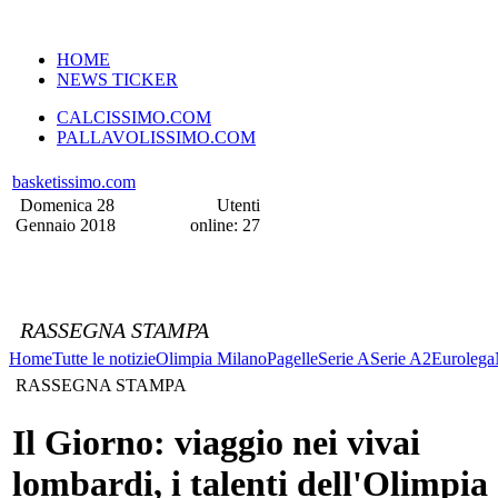
VERSIONE MOBILE
HOME
NEWS TICKER
CALCISSIMO.COM
PALLAVOLISSIMO.COM
basketissimo.com
Domenica 28
Utenti
Gennaio 2018
online: 27
RASSEGNA STAMPA
Home
Tutte le notizie
Olimpia Milano
Pagelle
Serie A
Serie A2
Eurolega
RASSEGNA STAMPA
Il Giorno: viaggio nei vivai
lombardi, i talenti dell'Olimpia