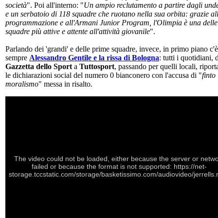
società
". Poi all'interno: "
Un ampio reclutamento a partire dagli und
e un serbatoio di 118 squadre che ruotano nella sua orbita: grazie al
programmazione e all'Armani Junior Program, l'Olimpia è una delle
squadre più attive e attente all'attività giovanile
".
Parlando dei 'grandi' e delle prime squadre, invece, in primo piano c'è
sempre
Alessandro Gentile e la rissa di Bologna
: tutti i quotidiani, 
Gazzetta dello Sport
a
Tuttosport
, passando per quelli locali, ripor
le dichiarazioni social del numero 0 bianconero con l'accusa di "
finto
moralismo
" messa in risalto.
The video could not be loaded, either because the server or netw
failed or because the format is not supported: https://net-
storage.tccstatic.com/storage/basketissimo.com/audiovideo/jerrells