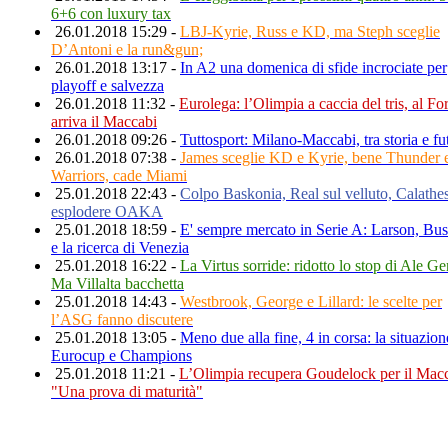
6+6 con luxury tax
26.01.2018 15:29 -
LBJ-Kyrie, Russ e KD, ma Steph sceglie
D’Antoni e la run&gun;
26.01.2018 13:17 -
In A2 una domenica di sfide incrociate per
playoff e salvezza
26.01.2018 11:32 -
Eurolega: l’Olimpia a caccia del tris, al F
arriva il Maccabi
26.01.2018 09:26 -
Tuttosport: Milano-Maccabi, tra storia e fu
26.01.2018 07:38 -
James sceglie KD e Kyrie, bene Thunder 
Warriors, cade Miami
25.01.2018 22:43 -
Colpo Baskonia, Real sul velluto, Calathes
esplodere OAKA
25.01.2018 18:59 -
E' sempre mercato in Serie A: Larson, Bus
e la ricerca di Venezia
25.01.2018 16:22 -
La Virtus sorride: ridotto lo stop di Ale Gen
Ma Villalta bacchetta
25.01.2018 14:43 -
Westbrook, George e Lillard: le scelte per
l’ASG fanno discutere
25.01.2018 13:05 -
Meno due alla fine, 4 in corsa: la situazion
Eurocup e Champions
25.01.2018 11:21 -
L’Olimpia recupera Goudelock per il Macc
"Una prova di maturità"