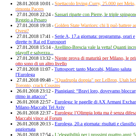
28.01.2018 10:01 -
Spettacolo Irving-Curry, 25.000 per Melo,
rimonta Pacers
27.01.2018 22:24 -
Sassari riparte con Pierre, le triple spingon
Reggio a Pesaro
27.01.2018 19:18 -
Golden State Warriors: chi li può battere a
Ovest?
27.01.2018 17:41 -
Serie A, 17.a giornata: programma, orari e
dirette tv Rai ed Eurosport
27.01.2018 15:14 -
Avellino-Brescia vale la vetta! Quanti incr
playoff e salvezza...
27.01.2018 13:32 -
Niente prova di maturità per Milano, le pr
otto sono di un altro livello
27.01.2018 11:07 -
Tuttosport: tanto Maccabi, Milano saluta
l'Eurolega
27.01.2018 09:48 -
"Quadrupla doppia" per LeBron, Utah bef
Toronto, crack Cousins
26.01.2018 23:12 -
Pianigiani: “Bravi loro, dovevamo bloccarg
ritmo in attacco”
26.01.2018 22:57 -
Eurolega: le pagelle di AX Armani Excha
Milano-Maccabi Tel Aviv
26.01.2018 22:37 -
Eurolega: l’Olimpia lotta ma è senza difesa,
Maccabi vince al Forum
26.01.2018 20:13 -
Eurolega, 20.a giornata: risultati e classific
aggiornata
26.01.2018 17:54 -
L’eleggibilità per i prossimi quattro anni: 