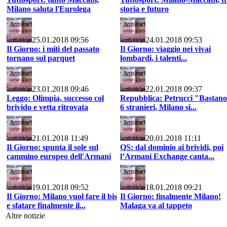
Milano saluta l'Eurolega
storia e futuro
25.01.2018 09:56
24.01.2018 09:53
Il Giorno: i miti del passato
Il Giorno: viaggio nei vivai
tornano sul parquet
lombardi, i talenti...
23.01.2018 09:46
22.01.2018 09:37
Leggo: Olimpia, successo col
Repubblica: Petrucci "Bastano
brivido e vetta ritrovata
6 stranieri, Milano si...
21.01.2018 11:49
20.01.2018 11:11
Il Giorno: spunta il sole sul
QS: dal dominio ai brividi, poi
cammino europeo dell'Armani
l’Armani Exchange canta...
19.01.2018 09:52
18.01.2018 09:21
Il Giorno: Milano vuol fare il bis
Il Giorno: finalmente Milano!
e sfatare finalmente il...
Malaga va al tappeto
Altre notizie