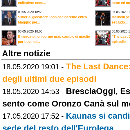
collettivo: ecco...
sette ed ot
09.05.2020 18:56
07.05.2020 1
Silver ai giocatori: "non decideremo entro
Belinelli p
Maggio: per...
escludo...
06.05.2020 18:03
05.05.2020 1
Il mercato non dorme mai: cambio di maglie
"The Last 
per Love ed...
episodio
Altre notizie
The Last Dance:
18.05.2020 19:01 -
degli ultimi due episodi
BresciaOggi, Es
18.05.2020 14:53 -
sento come Oronzo Canà sul m
Kaunas si candi
17.05.2020 17:52 -
sede del resto dell'Eurolega