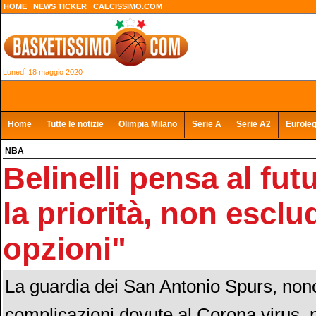
HOME
NEWS TICKER
CALCISSIMO.COM
Lunedì 18 maggio 2020
Home
Tutte le notizie
Olimpia Milano
Serie A
Serie A2
Eurole
NBA
Belinelli pensa al fu
la priorità, non esclu
opzioni"
La guardia dei San Antonio Spurs, nono
complicazioni dovute al Corona virus, 