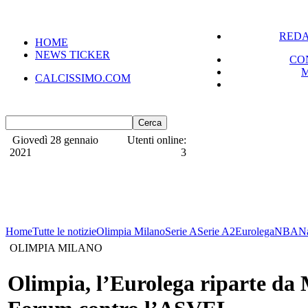
REDA
HOME
NEWS TICKER
CO
CALCISSIMO.COM
Giovedì 28 gennaio
Utenti online:
2021
3
Home
Tutte le notizie
Olimpia Milano
Serie A
Serie A2
Eurolega
NBA
N
OLIMPIA MILANO
Olimpia, l’Eurolega riparte da