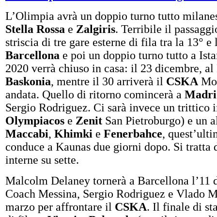
L’Olimpia avrà un doppio turno tutto milanes
Stella Rossa
e
Zalgiris
. Terribile il passagg
striscia di tre gare esterne di fila tra la 13° e
Barcellona
e poi un doppio turno tutto a Ist
2020 verrà chiuso in casa: il 23 dicembre, a
Baskonia
, mentre il 30 arriverà il
CSKA
Mos
andata. Quello di ritorno comincerà a
Madri
Sergio Rodriguez. Ci sarà invece un trittico 
Olympiacos
e
Zenit
San Pietroburgo) e un al
Maccabi
,
Khimki
e
Fenerbahce
, quest’ult
conduce a Kaunas due giorni dopo. Si tratta 
interne su sette.
Malcolm Delaney tornerà a Barcellona l’11 
Coach Messina, Sergio Rodriguez e Vlado Mi
marzo per affrontare il
CSKA
. Il finale di s