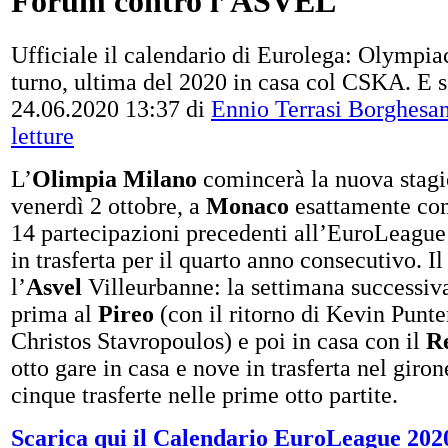
Forum contro l’ASVEL
Ufficiale il calendario di Eurolega: Olympia
turno, ultima del 2020 in casa col CSKA. E s
24.06.2020 13:37
di
Ennio Terrasi Borghesa
letture
L’
Olimpia Milano
comincerà la nuova stagio
venerdì 2 ottobre, a
Monaco
esattamente com
14 partecipazioni precedenti all’EuroLeague
in trasferta per il quarto anno consecutivo. I
l’
Asvel
Villeurbanne: la settimana successiva
prima al
Pireo
(con il ritorno di Kevin Punte
Christos Stavropoulos) e poi in casa con il
R
otto gare in casa e nove in trasferta nel giro
cinque trasferte nelle prime otto partite.
Scarica qui il Calendario EuroLeague 202