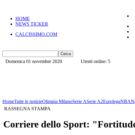
HOME
NEWS TICKER
CALCISSIMO.COM
Domenica 01 novembre 2020
Utenti online: 5
Home
Tutte le notizie
Olimpia Milano
Serie A
Serie A2
Eurolega
NBA
N
RASSEGNA STAMPA
Corriere dello Sport: "Fortitu