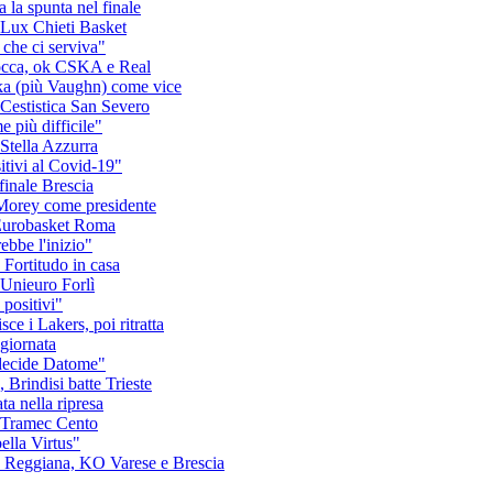
 la spunta nel finale
a Lux Chieti Basket
 che ci serviva"
blocca, ok CSKA e Real
oka (più Vaughn) come vice
a Cestistica San Severo
e più difficile"
 Stella Azzurra
itivi al Covid-19"
finale Brescia
 Morey come presidente
l'Eurobasket Roma
bbe l'inizio"
Fortitudo in casa
a Unieuro Forlì
 positivi"
sce i Lakers, poi ritratta
 giornata
 decide Datome"
 Brindisi batte Trieste
ta nella ripresa
la Tramec Cento
ella Virtus"
s e Reggiana, KO Varese e Brescia