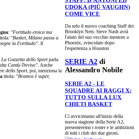
STAFF: D'ANTONI ED
UDOKA (PIÙ VAUGHN)
COME VICE
Da urlo il nuovo coaching Staff dei
Brooklyn Nets: Steve Nash avrà
ogna
:
"Fortitudo eroica ma
l'aiuto del suo vecchio mentore a
itola:
"Basket, Milano passa a
Phoenix, svincolato dopo
pegne la Fortitudo"
. Il
l'esperienza a Houston
e
La Gazzetta dello Sport
parla
SERIE A2
di
alta Cantù-Treviso"
. Anche
Alessandro Nobile
ere dello Sport
, poi, menziona la
ia
titola:
"Bramos è super,
SERIE A2 - LE
SQUADRE AI RAGGI X:
TUTTO SULLA LUX
CHIETI BASKET
Ci avviciniamo all'inizio della
nuova stagione della Serie A2,
presenteremo i roster e le ambizioni
di tutti i club dei due gironi.