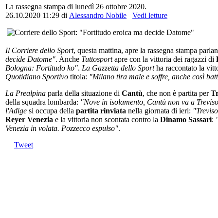
La rassegna stampa di lunedì 26 ottobre 2020.
26.10.2020 11:29
di
Alessandro Nobile
Vedi letture
Il Corriere dello Sport
, questa mattina, apre la rassegna stampa parland
decide Datome"
. Anche
Tuttosport
apre con la vittoria dei ragazzi di
Bologna: Fortitudo ko"
.
La Gazzetta dello Sport
ha raccontato la vit
Quotidiano Sportivo
titola:
"Milano tira male e soffre, anche così batt
La Prealpina
parla della situazione di
Cantù
, che non è partita per
T
della squadra lombarda:
"Nove in isolamento, Cantù non va a Trevis
l'Adige
si occupa della
partita rinviata
nella giornata di ieri:
"Treviso
Reyer Venezia
e la vittoria non scontata contro la
Dinamo Sassari
:
Venezia in volata. Pozzecco espulso"
.
Tweet