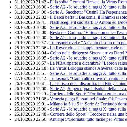
31.10.2020 21:42 -
E' la solita Germani Brescia, la Virtus Roma
31.10.2020 16:00 -
Serie A2 - le squadre ai raggi X: tutto sull
31.10.2020 14:00 -
Serie A, Sacchetti: "Cusin? Ha l'esperienza
30.10.2020 22:32 -
Il Barca beffa il Baskonia, il Khimki si s
30.10.2020 19:41 -
Nash sceglie il suo staff: D'Antoni ed Ud
30.10.2020 16:00 -
Serie A2 - le squadre ai raggi X: tutto sull
30.10.2020 12:00 -
Resto del Carlino: "Virtus, domenica l'esam
29.10.2020 15:00 -
Serie A2 - le squadre ai raggi X: tutto sulla
29.10.2020 11:57 -
Tuttosport rivela: "A Cantù ci sono otto pos
28.10.2020 22:36 -
La Reyer vince al supplementare, cade nel 
28.10.2020 18:04 -
Colpo nella dirigenza Sixers: arriva Daryl
28.10.2020 16:05 -
Serie A2 - le squadre ai raggi X: tutto sul
28.10.2020 10:57 -
La NBA riparte a dicembre? "Lebron saltere
27.10.2020 22:18 -
La Virtus Bologna sbanca Anversa, cade la 
27.10.2020 15:51 -
Serie A2 - le squadre ai raggi X: tutto sull
27.10.2020 11:42 -
Tuttosport: "Cantù altro rinvio? Trento ha 5
26.10.2020 19:41 -
L'asterisco della discordia: Pat Riley sminui
26.10.2020 15:00 -
Serie A2, Supercoppa: i risultati della terza
26.10.2020 11:29 -
Corriere dello Sport: "Fortitudo eroica ma
25.10.2020 21:38 -
Venezia piega Sassari nel finale; Ok Pesaro,
25.10.2020 19:01 -
Milano fa 5 su 5 in Serie A: Fortitudo doma
25.10.2020 15:00 -
Serie A2 - le squadre ai raggi X: tutto sul
25.10.2020 12:48 -
Corriere dello Sport: "Teodosic rialza una b
24.10.2020 22:56 -
Anticipi 5ªGiornata: tutto facile per Virtu