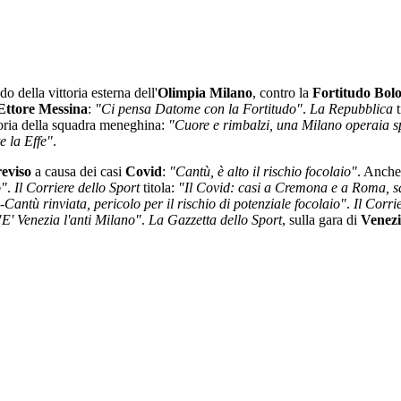
o della vittoria esterna dell'
Olimpia Milano
, contro la
Fortitudo Bol
Ettore Messina
:
"Ci pensa Datome con la Fortitudo"
.
La Repubblica
t
toria della squadra meneghina:
"Cuore e rimbalzi, una Milano operaia s
e la Effe"
.
reviso
a causa dei casi
Covid
:
"Cantù, è alto il rischio focolaio"
. Anch
o"
.
Il Corriere dello Sport
titola:
"Il Covid: casi a Cremona e a Roma, s
-Cantù rinviata, pericolo per il rischio di potenziale focolaio"
.
Il Corri
"E' Venezia l'anti Milano"
.
La Gazzetta dello Sport
, sulla gara di
Venez