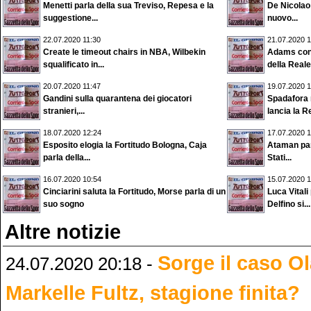
Menetti parla della sua Treviso, Repesa e la
De Nicolao 
suggestione...
nuovo...
22.07.2020 11:30
21.07.2020 1
Create le timeout chairs in NBA, Wilbekin
Adams contr
squalificato in...
della Reale.
20.07.2020 11:47
19.07.2020 1
Gandini sulla quarantena dei giocatori
Spadafora 
stranieri,...
lancia la Re
18.07.2020 12:24
17.07.2020 1
Esposito elogia la Fortitudo Bologna, Caja
Ataman parl
parla della...
Stati...
16.07.2020 10:54
15.07.2020 1
Cinciarini saluta la Fortitudo, Morse parla di un
Luca Vitali
suo sogno
Delfino si...
Altre notizie
Sorge il caso O
24.07.2020 20:18 -
Markelle Fultz, stagione finita?