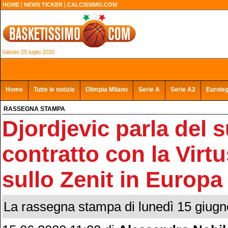
HOME
NEWS TICKER
CALCISSIMO.COM
Sabato 25 luglio 2020
Home
Tutte le notizie
Olimpia Milano
Serie A
Serie A2
Eurole
RASSEGNA STAMPA
Djordjevic parla del 
contratto con la Virt
sullo Zenit in Europa
La rassegna stampa di lunedì 15 giugn