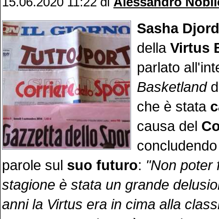
15.06.2020 11:22
di
Alessandro Nobil
Sasha Djord
della
Virtus
parlato all'in
Basketland
d
che è stata
c
causa del
Co
concludendo 
parole sul
suo futuro
:
"Non poter f
stagione è stata un grande delusio
anni la Virtus era in cima alla class