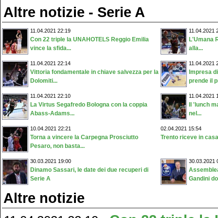
Altre notizie - Serie A
11.04.2021 22:19
11.04.2021 
Con 22 triple la UNAHOTELS Reggio Emilia
L'Umana Re
vince la sfida...
alla...
11.04.2021 22:14
11.04.2021 
Vittoria fondamentale in chiave salvezza per la
Impresa di
Dolomiti...
prende il p
11.04.2021 22:10
11.04.2021 
La Virtus Segafredo Bologna con la coppia
Il 'lunch 
Abass-Adams...
nel...
10.04.2021 22:21
02.04.2021 15:54
Torna a vincere la Carpegna Prosciutto
Trento riceve in casa
Pesaro, non basta...
30.03.2021 19:00
30.03.2021 
Dinamo Sassari, le date dei due recuperi di
Assemblea 
Serie A
Gandini do
Altre notizie