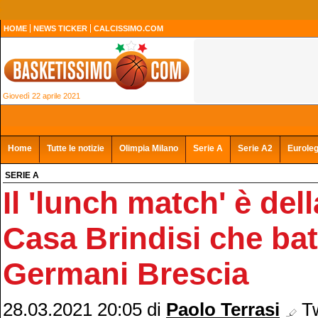
HOME
NEWS TICKER
CALCISSIMO.COM
Giovedì 22 aprile 2021
Home
Tutte le notizie
Olimpia Milano
Serie A
Serie A2
Eurole
SERIE A
Il 'lunch match' è de
Casa Brindisi che bat
Germani Brescia
28.03.2021 20:05
di
Paolo Terrasi
Tw