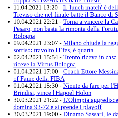
coppia Abass-Adams batte Trieste
11.04.2021 13:20 -
Il 'lunch match' è de
Treviso che nel finale batte il Banco di 
10.04.2021 22:21 -
Torna a vincere la C
Pesaro, non basta la rimonta della Forti
Bologna
09.04.2021 23:07 -
Milano chiude la regu
sorriso: travolto l'Efes, è quarta
02.04.2021 15:54 -
Trento riceve in casa
riceve la Virtus Bologna
01.04.2021 17:00 -
Coach Ettore Messina
of Fame della FIBA
01.04.2021 15:30 -
Niente da fare per l
Brindisi, vince l'Hapoel Holon
30.03.2021 21:22 -
L'Olimpia aggredisce
domina 93-72 e si prende i playoff
30.03.2021 19:00 -
Dinamo Sassari, le da