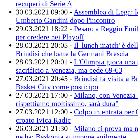
recuperi di Serie A
30.03.2021 09:00 -
Assemblea di Lega: l
Umberto Gandini dopo l'incontro
29.03.2021 18:22 -
Pesaro a Reggio Emil
per credere nei Playoff
28.03.2021 20:05 -
Il 'lunch match' è de
Brindisi che batte la Germani Brescia
28.03.2021 20:01 -
L'Olimpia gioca una p
sacrificio a Venezia, ma cede 69-63
27.03.2021 20:45 -
Brindisi fa visita a B
Basket City come posticipo
27.03.2021 17:00 -
Milano, con Venezia è
rispettiamo moltissimo, sarà dura"
27.03.2021 12:00 -
Colpo in entrata per C
croato Ivica Radic
26.03.2021 21:30 -
Milano ci prova ma n
ne ha: Baskonia si impone agilmente