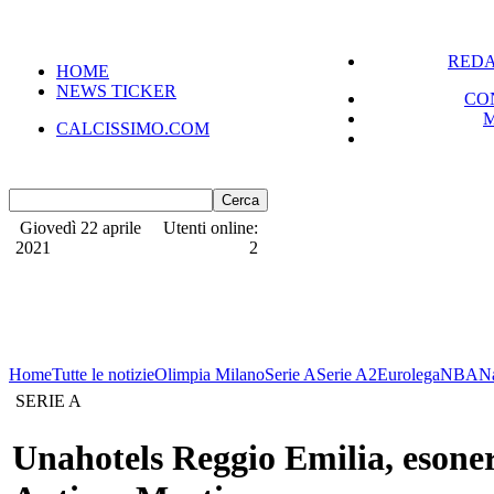
REDA
HOME
NEWS TICKER
CO
CALCISSIMO.COM
Giovedì 22 aprile
Utenti online:
2021
2
Home
Tutte le notizie
Olimpia Milano
Serie A
Serie A2
Eurolega
NBA
N
SERIE A
Unahotels Reggio Emilia, esone