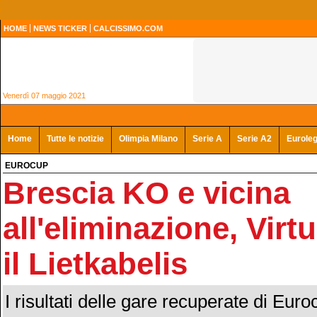
HOME
NEWS TICKER
CALCISSIMO.COM
Venerdì 07 maggio 2021
Home
Tutte le notizie
Olimpia Milano
Serie A
Serie A2
Eurole
EUROCUP
Brescia KO e vicina
all'eliminazione, Virt
il Lietkabelis
I risultati delle gare recuperate di Euroc