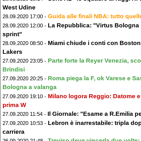
West Udine
Guida alle finali NBA: tutto quel
28.09.2020 17:00 -
La Repubblica: "Virtus Bologna 
28.09.2020 12:00 -
sprint"
Miami chiude i conti con Boston,
28.09.2020 08:50 -
Lakers
Parte forte la Reyer Venezia, sc
27.09.2020 23:05 -
Brindisi
Roma piega la F, ok Varese e Sass
27.09.2020 20:25 -
Bologna a valanga
Milano logora Reggio: Datome e 
27.09.2020 19:10 -
prima W
Il Giornale: "Esame a R.Emilia pe
27.09.2020 11:54 -
Lebron è inarrestabile: tripla dop
27.09.2020 10:53 -
carriera
Treviso deve vincerla due volte:
26.09.2020 21:48 -