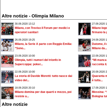
Altre notizie - Olimpia Milano
30.09.2020 13:12
27.09.2020 1
Milano, con Treviso il Forum per medici e
Milano log
operatori sanitari
firmano la
26.09.2020 19:25
24.09.2020 1
Milano, la Serie A parte con Reggio Emilia:
Datome, il 
“Sono...
Milano da...
23.09.2020 10:00
22.09.2020 1
Olimpia, tutti i numeri del trionfo in
“Mi manca v
Supercoppa: poker...
racconta il.
22.09.2020 10:00
20.09.2020 2
La storia di Davide Moretti: tutto nasce dai
Quaranta m
video del...
è tutta...
18.09.2020 20:10
17.09.2020 1
Milano domina per due quarti e mezzo, poi
Messina: “
resiste a...
Bologna tutt
Altre notizie