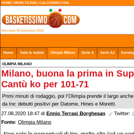
HOME
NEWS TICKER
CALCISSIMO.COM
Mercoledì 30 settembre 2020
Home
Tutte le notizie
Olimpia Milano
Serie A
Serie A2
Eurole
OLIMPIA MILANO
Milano, buona la prima in Su
Cantù ko per 101-71
Primi minuti di rodaggio, poi l’Olimpia prende il largo anc
da tre: debutti positivi per Datome, Hines e Moretti.
27.08.2020 18:47
di
Ennio Terrasi Borghesan
Twitter:
Fonte:
Olimpia Milano
Non solo le percentuali di tiro, molto alte (ad un c