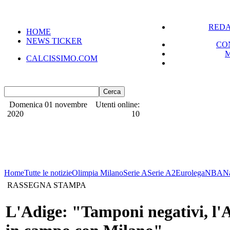
REDA
HOME
NEWS TICKER
CO
CALCISSIMO.COM
Domenica 01 novembre
Utenti online:
2020
10
Home
Tutte le notizie
Olimpia Milano
Serie A
Serie A2
Eurolega
NBA
N
RASSEGNA STAMPA
L'Adige: "Tamponi negativi, l'