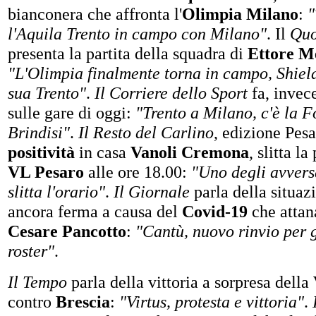
bianconera che affronta l'
Olimpia Milano
:
"
l'Aquila Trento in campo con Milano"
. Il
Quo
presenta la partita della squadra di
Ettore M
"L'Olimpia finalmente torna in campo, Shield
sua Trento"
.
Il Corriere dello Sport
fa, invec
sulle gare di oggi:
"Trento a Milano, c'è la F
Brindisi"
.
Il Resto del Carlino
, edizione Pesa
positività
in casa
Vanoli Cremona
, slitta la
VL Pesaro
alle ore 18.00:
"Uno degli avversa
slitta l'orario"
.
Il Giornale
parla della situaz
ancora ferma a causa del
Covid-19
che attan
Cesare Pancotto
:
"Cantù, nuovo rinvio per gl
roster"
.
Il Tempo
parla della vittoria a sorpresa della
contro
Brescia
:
"Virtus, protesta e vittoria"
.