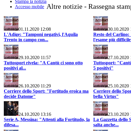
Stampa la notizia
Altre notizie - Rassegna sta
Accesso mobile
01.11.2020 12:08
30.10.2020 
L'Adige: "Tamponi negativi, l'Aquila
Resto del Carlino:
Trento in campo con...
l'esame più difficil
29.10.2020 11:57
27.10.2020 
Tuttosport rivela: "A Cantù ci sono otto
Tuttosport: "Cantù
positivi al...
5 positivi"
26.10.2020 11:29
25.10.2020 
Corriere dello Sport: "Fortitudo eroica ma
Corriere dello Spo
decide Datome"
bella Virtus"
24.10.2020 13:16
23.10.2020 
Serie A, Messina: "Attenti alla Fortitudo, la
La Gazzetta dello 
difesa...
salta anche...