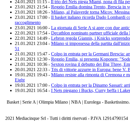
24.01.2021 11:15 -
Il trio dei Nets piega Miami, nona di fila pe
23.01.2021 21:54 -
Reggio Emilia domina Trento, Brescia in vo
23.01.2021 18:26 -
Milano, al Palaverde torna Micov. Messina:
23.01.2021 17:00 -
Il basket italiano ricorda Dado Lombardi c
raccoglimento
23.01.2021 16:00 -
La giornata di Serie A si apre con due antic
22.01.2021 17:54 -
Decathlon nominato partner ufficiale della
22.01.2021 14:49 -
Lebron regola Giannis, i Knicks sorprendo
21.01.2021 23:04 -
Milano si impossessa della partita dall'inizi
51
21.01.2021 15:47 -
Colpo in entrata per la Germani Brescia: ar
21.01.2021 12:30 -
Reggio Emilia, si presenta Koponen: "Soddi
21.01.2021 10:36 -
Sexton rovina il debutto dei Big Three, Emb
20.01.2021 22:33 -
Tris di vittorie azzurre in Europa: bene V. 
19.01.2021 19:43 -
Milano resiste alla rimonta di Cremona e m
Eight
19.01.2021 17:00 -
Colpo in entrata per la Dinamo Sassari: ar
19.01.2021 16:54 -
I Nets piegano i Bucks, Curry beffa i Laker
Basket | Serie A | Olimpia Milano | NBA | Eurolega - Basketissimo
2021 Mediacinque Srl - Tutti i diritti riservati - P.IVA 12914790154