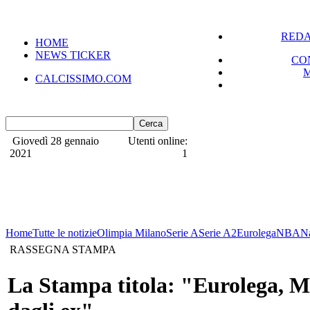
REDA
HOME
NEWS TICKER
CO
CALCISSIMO.COM
Giovedì 28 gennaio
Utenti online:
2021
1
Home
Tutte le notizie
Olimpia Milano
Serie A
Serie A2
Eurolega
NBA
N
RASSEGNA STAMPA
La Stampa titola: "Eurolega, M