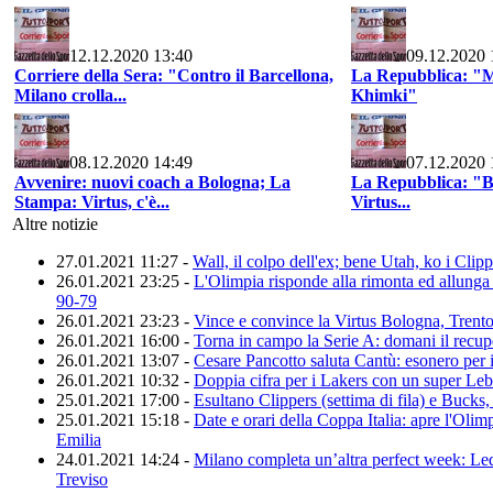
12.12.2020 13:40
09.12.2020 
Corriere della Sera: "Contro il Barcellona,
La Repubblica: "M
Milano crolla...
Khimki"
08.12.2020 14:49
07.12.2020 
Avvenire: nuovi coach a Bologna; La
La Repubblica: "Bel
Stampa: Virtus, c'è...
Virtus...
Altre notizie
27.01.2021 11:27 -
Wall, il colpo dell'ex; bene Utah, ko i Clip
26.01.2021 23:25 -
L'Olimpia risponde alla rimonta ed allunga
90-79
26.01.2021 23:23 -
Vince e convince la Virtus Bologna, Trento
26.01.2021 16:00 -
Torna in campo la Serie A: domani il recup
26.01.2021 13:07 -
Cesare Pancotto saluta Cantù: esonero per 
26.01.2021 10:32 -
Doppia cifra per i Lakers con un super Le
25.01.2021 17:00 -
Esultano Clippers (settima di fila) e Bucks,
25.01.2021 15:18 -
Date e orari della Coppa Italia: apre l'Oli
Emilia
24.01.2021 14:24 -
Milano completa un’altra perfect week: L
Treviso