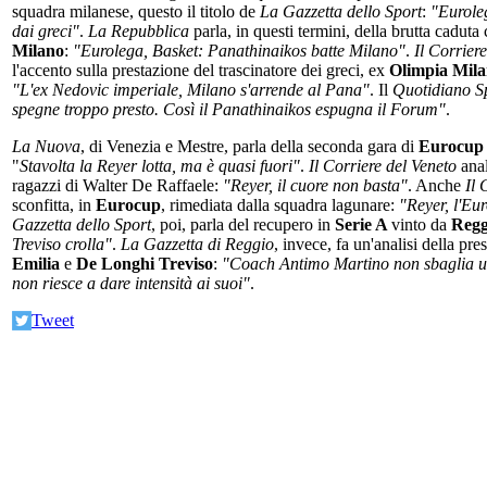
squadra milanese, questo il titolo de
La Gazzetta dello Sport
:
"Euroleg
dai greci"
.
La Repubblica
parla, in questi termini, della brutta caduta 
Milano
:
"Eurolega, Basket: Panathinaikos batte Milano"
.
Il Corriere
l'accento sulla prestazione del trascinatore dei greci, ex
Olimpia Mil
"L'ex Nedovic imperiale, Milano s'arrende al Pana"
. Il
Quotidiano S
spegne troppo presto. Così il Panathinaikos espugna il Forum"
.
La Nuova
, di Venezia e Mestre, parla della seconda gara di
Eurocu
"
Stavolta la Reyer lotta, ma è quasi fuori"
.
Il Corriere del Veneto
anal
ragazzi di Walter De Raffaele:
"Reyer, il cuore non basta"
. Anche
Il 
sconfitta, in
Eurocup
, rimediata dalla squadra lagunare:
"Reyer, l'Eu
Gazzetta dello Sport
, poi, parla del recupero in
Serie A
vinto da
Regg
Treviso crolla"
.
La Gazzetta di Reggio
, invece, fa un'analisi della pr
Emilia
e
De Longhi Treviso
:
"Coach Antimo Martino non sbaglia u
non riesce a dare intensità ai suoi"
.
Tweet