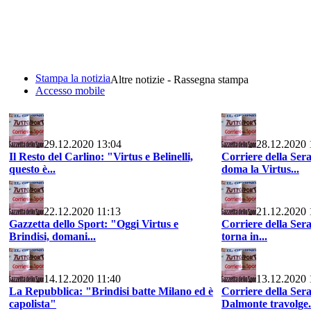
Stampa la notizia
Altre notizie - Rassegna stampa
Accesso mobile
29.12.2020 13:04
28.12.2020 
Il Resto del Carlino: "Virtus e Belinelli,
Corriere della Sera
questo è...
doma la Virtus...
22.12.2020 11:13
21.12.2020 
Gazzetta dello Sport: "Oggi Virtus e
Corriere della Sera
Brindisi, domani...
torna in...
14.12.2020 11:40
13.12.2020 
La Repubblica: "Brindisi batte Milano ed è
Corriere della Ser
capolista"
Dalmonte travolge.