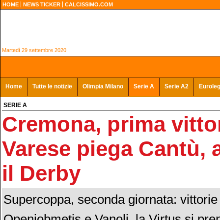
HOME
NEWS TICKER
CALCISSIMO.COM
Martedì 29 settembre 2020
Home
Tutte le notizie
Olimpia Milano
Serie A
Serie A2
Eurole
SERIE A
Cremona, prima vittor
Varese piega Cantù, a
il Derby
Supercoppa, seconda giornata: vittorie
Openjobmetis e Vanoli, la Virtus si pren