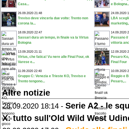
Casa...
e Bologna..
26.09.2020 21:48
24.09.2020 1
Treviso deve vincerla due volte: Trento non
LBA sceglie
corona la...
marketing,.
18.09.2020 22:47
14.09.2020 2
Sassari dura un tempo, in finale va la Virtus
Passano il 
Bologna
vittoria anc
13.09.2020 21:11
12.09.2020 2
Virtus, che fatica! Vu nere alle Final Four, ok
Pesaro Ko,
Varese e...
Final Four
11.09.2020 22:40
10.09.2020 2
Gruppo C: Venezia e Trieste KO, Treviso e
Reggio e Br
Trento tengono...
Pesaro,...
Altre notizie
Serie A2 - le sq
28.09.2020 18:14 -
X: tutto sull'Old Wild West Udin