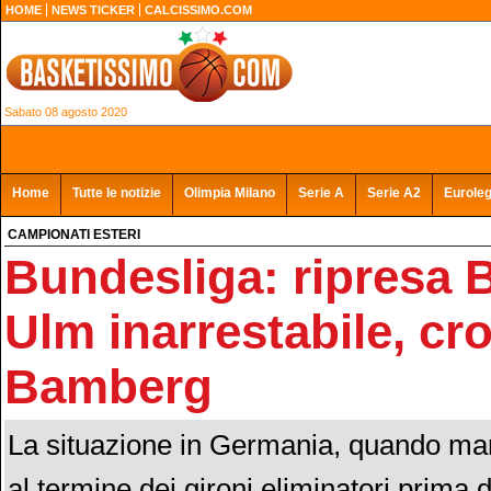
HOME
NEWS TICKER
CALCISSIMO.COM
Sabato 08 agosto 2020
Home
Tutte le notizie
Olimpia Milano
Serie A
Serie A2
Eurole
CAMPIONATI ESTERI
Bundesliga: ripresa 
Ulm inarrestabile, cro
Bamberg
La situazione in Germania, quando ma
al termine dei gironi eliminatori prima d