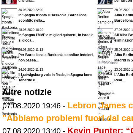
che una...
per lui con i
30.06.2020 22:02
29.06.2020 1
In Spagna trionfa il Baskonia, Barcellona
Alba Berli
sconfitto nella...
Barcellona
28.06.2020 10:29
27.06.2020 1
In Spagna l'MVP e migliori quintetti, in Israele
All'Alba Ber
si gioca...
eliminazion
26.06.2020 11:13
25.06.2020 1
Per Barcellona e Baskonia sconfitte indolori,
Alba Berlin
non passa...
Madrid in 
24.06.2020 11:13
23.06.2020 1
Il Ludwigsburg vola in finale, in Spagna bene
L'Alba Berl
Tenerife e...
Real...
Altre notizie
Lebron James cr
07.08.2020 19:46 -
"Abbiamo problemi fuori dal c
Kevin Punter: “
07.08.2020 13:40 -