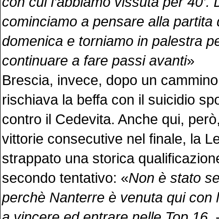
con cui l’abbiamo vissuta per 40’.
cominciamo a pensare alla partita d
domenica e torniamo in palestra pe
continuare a fare passi avanti
»
Brescia, invece, dopo un cammino 
rischiava la beffa con il suicidio spo
contro il Cedevita. Anche qui, però
vittorie consecutive nel finale, la
strappato una storica qualificazione
secondo tentativo: «
Non è stato s
perchè Nanterre è venuta qui con l
a vincere ed entrare nelle Top 16.
-