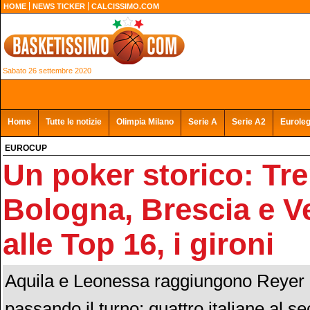
HOME
NEWS TICKER
CALCISSIMO.COM
Sabato 26 settembre 2020
Home
Tutte le notizie
Olimpia Milano
Serie A
Serie A2
Eurole
EUROCUP
Un poker storico: Tre
Bologna, Brescia e V
alle Top 16, i gironi
Aquila e Leonessa raggiungono Reyer e
passando il turno: quattro italiane al s