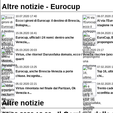
Altre notizie - Eurocup
10.07.2020 17:40
06.07.2020 2
Ecco i gironi di Eurocup: il destino di Brescia,
Al via l'Eu
Bologna,...
stagione r
15.06.2020 16:41
09.04.2020 1
Eurocup, ufficiali i 24 nomi: dentro anche
EuroCup, B
Venezia,...
propongono
05.03.2020 20:03
03.03.2020 23:17
Virtus, che ritorno! Darussfaka domato, ecco i
Venezia riscrive (anco
quarti
01.03.2020 13:25
07.02.2020 1
Eurocup, anche Brescia-Venezia a porte
Top 16, ulti
chiuse. Incognita...
chi...
05.02.2020 22:21
04.02.2020 2
Virtus rimontata nel finale dal Partizan, Ok
Trento cad
Venezia e...
sconfitta a
Altre notizie