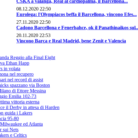
CSKA a valanga, Real al cardiopalma, il Barcellona...
08.12.2020 22:50
Eurolega: l'Olympiacos beffa il Barcellona, vincono Efes...
27.11.2020 22:50
Cadono Barcellona e Fenerbahce, ok il Panathinaikos sul..
20.11.2020 22:53
Vincono Barça e Real Madrid, bene Zenit e Valencia
anda Reggio alla Final Eight
riva Ethan Happ
s in volata
mona nel recupero
ri nel record di assist
Knicks spazzano via Boston
Milano di Ettore Messina
eggio Emilia 102-73
tima vittoria esterna
nce il Derby in attesa di Harden
on guida i Lakers
ncia 95-80
r Milwaukee ed Atlanta
r sui Nets
kers e Celtics