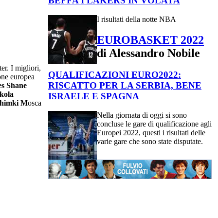
BEFFA I LAKERS IN VOLATA
I risultati della notte NBA
EUROBASKET 2022
di Alessandro Nobile
er. I migliori,
QUALIFICAZIONI EURO2022:
ione europea
RISCATTO PER LA SERBIA, BENE
es
Shane
kola
ISRAELE E SPAGNA
himki M
osca
Nella giornata di oggi si sono
concluse le gare di qualificazione agli
Europei 2022, questi i risultati delle
varie gare che sono state disputate.