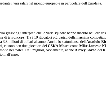
ardante i vari salari nel mondo europeo e in particolare dell'Eurolega.
llo grazie agli interpreti che le varie squadre hanno inserito nei loro rost
one di
Eurohoops
. Tra i 10 giocatori più pagati della massima competiz
a 3.8 milioni di dollari all'anno. Anche lo statunitense dell'
Anadolu
Ef
oi, ci sono ben due giocatori del
CSKA Mos
ca come
Mike James
e
Ni
 molto nel roster. Tra i migliori, ovviamente, anche
Alexey Shved
del
K
ioni all'anno.