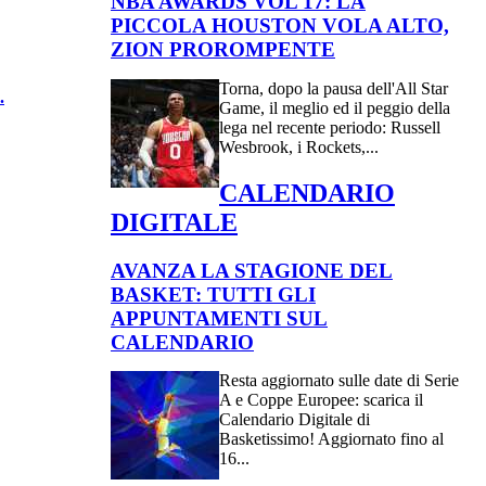
NBA AWARDS VOL 17: LA
PICCOLA HOUSTON VOLA ALTO,
ZION PROROMPENTE
Torna, dopo la pausa dell'All Star
.
Game, il meglio ed il peggio della
lega nel recente periodo: Russell
Wesbrook, i Rockets,...
CALENDARIO
DIGITALE
AVANZA LA STAGIONE DEL
BASKET: TUTTI GLI
APPUNTAMENTI SUL
CALENDARIO
Resta aggiornato sulle date di Serie
A e Coppe Europee: scarica il
Calendario Digitale di
Basketissimo! Aggiornato fino al
16...