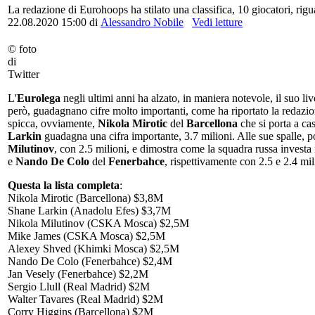
La redazione di Eurohoops ha stilato una classifica, 10 giocatori, rigu
22.08.2020 15:00
di
Alessandro Nobile
Vedi letture
© foto
di
Twitter
L'
Eurolega
negli ultimi anni ha alzato, in maniera notevole, il suo live
però, guadagnano cifre molto importanti, come ha riportato la redazi
spicca, ovviamente,
Nikola Mirotic
del
Barcellona
che si porta a cas
Larkin
guadagna una cifra importante, 3.7 milioni. Alle sue spalle, p
Milutinov
, con 2.5 milioni, e dimostra come la squadra russa investa
e
Nando De
Colo
del
Fenerbahce
, rispettivamente con 2.5 e 2.4 mil
Questa la lista completa
:
Nikola Mirotic (Barcellona) $3,8M
Shane Larkin (Anadolu Efes) $3,7M
Nikola Milutinov (CSKA Mosca) $2,5M
Mike James (CSKA Mosca) $2,5M
Alexey Shved (Khimki Mosca) $2,5M
Nando De Colo (Fenerbahce) $2,4M
Jan Vesely (Fenerbahce) $2,2M
Sergio Llull (Real Madrid) $2M
Walter Tavares (Real Madrid) $2M
Corry Higgins (Barcellona) $2M