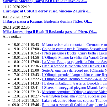
Sorpresa Maccabi, Barça KO! Real di nuovo ok al...
11.12.2020 22:19
Eurolega: al CSKA il derby russo, vincono Zalgiris e...
04.12.2020 22:50
Il Barça passa a Kaunas, Baskonia domina l'Efes, Ok...
26.11.2020 22:30
Mike James piega il Real; Il Baskonia passa al Pireo, Ok...
Altre notizie
19.01.2021 19:43 -
Milano resiste alla rimonta di Cremona e m
19.01.2021 17:00 -
Colpo in entrata per la Dinamo Sassari: ar
19.01.2021 16:54 -
I Nets piegano i Bucks, Curry beffa i Laker
19.01.2021 14:56 -
L'Olimpia Milano fa visita alla Vanoli Cre
18.01.2021 17:00 -
La Virtus Bologna eguaglia la Dinamo Sassa
18.01.2021 15:36 -
Utah si prende la rivincita con Denver, i 
18.01.2021 15:00 -
Serie A, una gara da record per l'Olimpia 
17.01.2021 13:43 -
L'Olimpia prende il largo subito e batte R
14.01.2021 22:22 -
L'Olimpia colora Berlino di rosso 84-70, set
14.01.2021 14:33 -
I Lakers imbattuti in trasferta, Brooklyn vi
13.01.2021 12:41 -
I Sixers rimaneggiati piegano Miami, Lebr
12.01.2021 23:13 -
Missione compiuta: l'Olimpia abbatte Vale
12.01.2021 10:27 -
Washington torna alla vittoria, successi pe
11.01.2021 10:23 -
Lakers ok contro Houston, sopresa Thunde
09.01.2021 15:46 -
Rimonta pazzesca di Golden State, bene La