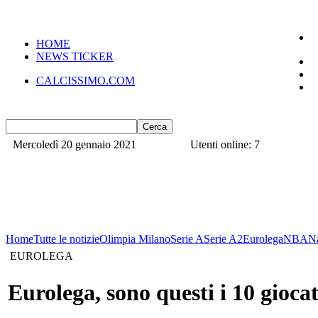
HOME
NEWS TICKER
CALCISSIMO.COM
Mercoledì 20 gennaio 2021
Utenti online: 7
Home
Tutte le notizie
Olimpia Milano
Serie A
Serie A2
Eurolega
NBA
N
EUROLEGA
Eurolega, sono questi i 10 gioc