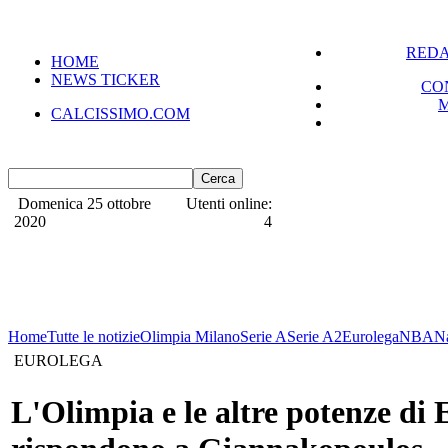
REDA
HOME
NEWS TICKER
CO
CALCISSIMO.COM
Domenica 25 ottobre
Utenti online:
2020
4
Home
Tutte le notizie
Olimpia Milano
Serie A
Serie A2
Eurolega
NBA
N
EUROLEGA
L'Olimpia e le altre potenze di 