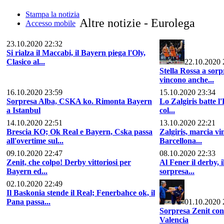
Stampa la notizia
Altre notizie - Eurolega
Accesso mobile
23.10.2020 22:32
Si rialza il Maccabi, il Bayern piega l'Oly,
Clasico al...
22.10.2020 
Stella Rossa a sor
vincono anche...
16.10.2020 23:59
15.10.2020 23:34
Sorpresa Alba, CSKA ko. Rimonta Bayern
Lo Zalgiris batte l'
a Istanbul
col...
14.10.2020 22:51
13.10.2020 22:21
Brescia KO; Ok Real e Bayern, Cska passa
Zalgiris, marcia vi
all'overtime sul...
Barcellona...
09.10.2020 22:47
08.10.2020 22:33
Zenit, che colpo! Derby vittoriosi per
Al Fener il derby, 
Bayern ed...
sorpresa...
02.10.2020 22:49
Il Baskonia stende il Real; Fenerbahce ok, il
Pana passa...
01.10.2020 
Sorpresa Zenit con 
Valencia