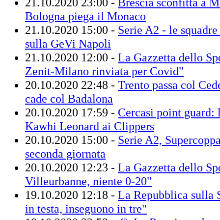
21.10.2020 23:00 -
Brescia sconfitta a M
Bologna piega il Monaco
21.10.2020 15:00 -
Serie A2 - le squadre 
sulla GeVi Napoli
21.10.2020 12:00 -
La Gazzetta dello Sp
Zenit-Milano rinviata per Covid"
20.10.2020 22:48 -
Trento passa col Ced
cade col Badalona
20.10.2020 17:59 -
Cercasi point guard: l
Kawhi Leonard ai Clippers
20.10.2020 15:00 -
Serie A2, Supercoppa: 
seconda giornata
20.10.2020 12:23 -
La Gazzetta dello Spo
Villeurbanne, niente 0-20"
19.10.2020 12:18 -
La Repubblica sulla 
in testa, inseguono in tre"