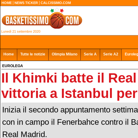
HOME
NEWS TICKER
CALCISSIMO.COM
Lunedì 21 settembre 2020
Home
Tutte le notizie
Olimpia Milano
Serie A
Serie A2
Eurole
EUROLEGA
Il Khimki batte il Rea
vittoria a Istanbul per
Inizia il secondo appuntamento settima
con in campo il Fenerbahce contro il Ba
Real Madrid.