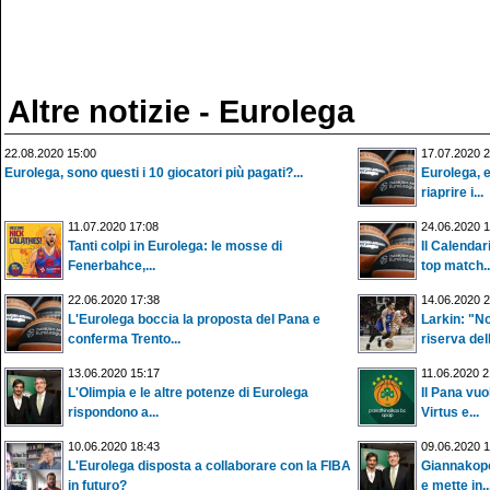
Altre notizie - Eurolega
22.08.2020 15:00
17.07.2020 2
Eurolega, sono questi i 10 giocatori più pagati?...
Eurolega, e
riaprire i...
11.07.2020 17:08
24.06.2020 1
Tanti colpi in Eurolega: le mosse di
Il Calendar
Fenerbahce,...
top match..
22.06.2020 17:38
14.06.2020 2
L'Eurolega boccia la proposta del Pana e
Larkin: "No
conferma Trento...
riserva dell
13.06.2020 15:17
11.06.2020 2
L'Olimpia e le altre potenze di Eurolega
Il Pana vuol
rispondono a...
Virtus e...
10.06.2020 18:43
09.06.2020 1
L'Eurolega disposta a collaborare con la FIBA
Giannakopo
in futuro?
e mette in..