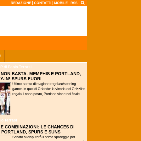
REDAZIONE
CONTATTI
MOBILE
RSS
s
AP
di Paolo Terrasi
0 NON BASTA: MEMPHIS E PORTLAND,
Y-IN! SPURS FUORI
Ultime partite di stagione regolare/seeding
games in quel di Orlando: la vittoria dei Grizzlies
regala il nono posto, Portland vince nel finale
lo Terrasi
 LE COMBINAZIONI: LE CHANCES DI
 PORTLAND, SPURS E SUNS
Sabato si disputerà il primo spareggio per