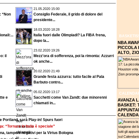
21.05.2020 15:00
o: “Non
Consiglio Federale, il grido di dolore del
presidente...
18.03.2020 18:28
onali:...
Italia fuori dalle Olimpiadi? La FIBA frena,
BASKETIS
dopo la...
NBA AWAR
PICCOLA
23.02.2020 19:26
ALTO, Z
: il
Mezz'ora di sofferenza, poi la rimonta: Azzurri
ok anche...
20.02.2020 21:49
di
Grande festa azzurra: tutto facile al Pala
Barbuto contro...
05.02.2020 13:17
CALENDAR
tte e
Sacchetti come Van Zandt: due minorenni
AVANZA L
chiamati in...
BASKET: 
APPUNTA
CALENDA
 Portland, sarà Play-in! Spurs fuori
a: “Tornare in Italia è speciale”
a, tamponi negativi per la Virtus Bologna