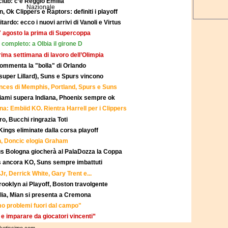
club: c’è Reggio Emilia
Ok Clippers e Raptors: definiti i playoff
rdo: ecco i nuovi arrivi di Vanoli e Virtus
27 agosto la prima di Supercoppa
completo: a Olbia il girone D
prima settimana di lavoro dell’Olimpia
commenta la "bolla" di Orlando
uper Lillard), Suns e Spurs vincono
hances di Memphis, Portland, Spurs e Suns
Miami supera Indiana, Phoenix sempre ok
una: Embiid KO. Rientra Harrell per i Clippers
ro, Bucchi ringrazia Toti
e Kings eliminate dalla corsa playoff
, Doncic elogia Graham
rtus Bologna giocherà al PalaDozza la Coppa
s ancora KO, Suns sempre imbattuti
Jr, Derrick White, Gary Trent e...
rooklyn ai Playoff, Boston travolgente
lia, Mian si presenta a Cremona
o problemi fuori dal campo"
 e imparare da giocatori vincenti”