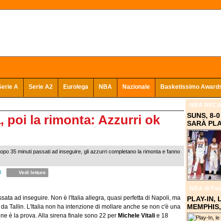
Serie A
Serie A2
Eurolega
NBA
Nazionale
Basketissimo Award
NBA REC
SUNS, 8-
, poi la rimonta: Azzurri ok
SARÀ PLA
po 35 minuti passati ad inseguire, gli azzurri completano la rimonta e fanno
B
Vedi letture
NBA
di Pao
sata ad inseguire. Non è l'Italia allegra, quasi perfetta di Napoli, ma
PLAY-IN,
MEMPHIS,
 da Tallin. L'Italia non ha intenzione di mollare anche se non c'è una
n ne è la prova. Alla sirena finale sono 22 per
Michele Vitali
e 18