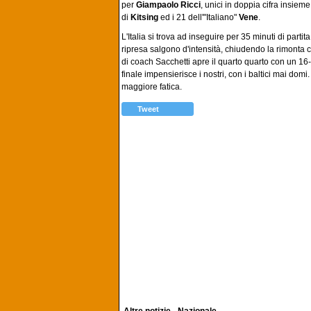
per
Giampaolo Ricci
, unici in doppia cifra insieme
di
Kitsing
ed i 21 dell'"Italiano"
Vene
.
L'Italia si trova ad inseguire per 35 minuti di part
ripresa salgono d'intensità, chiudendo la rimonta
di coach Sacchetti apre il quarto quarto con un 16-
finale impensierisce i nostri, con i baltici mai domi.
maggiore fatica.
Tweet