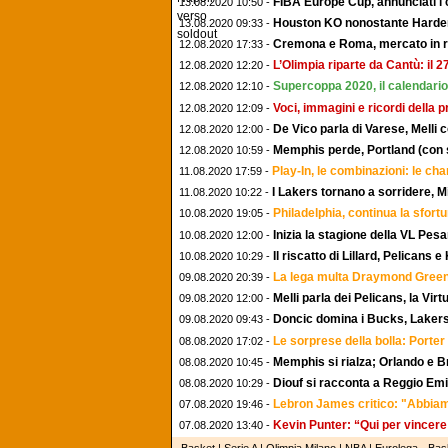
FIBA Europe Cup, annunciati i 
13.08.2020 10:50 -
Houston KO nonostante Harden, 
13.08.2020 09:33 -
Cremona e Roma, mercato in rita
12.08.2020 17:33 -
L’Olimpia riparte da Cantù: il 
12.08.2020 12:20 -
Supercoppa 2020, il calendario 
12.08.2020 12:10 -
Voci, immagini e ricordi della 
12.08.2020 12:09 -
De Vico parla di Varese, Melli 
12.08.2020 12:00 -
Memphis perde, Portland (con s
12.08.2020 10:59 -
Play-In, le combinazioni: le c
11.08.2020 17:59 -
I Lakers tornano a sorridere, 
11.08.2020 10:22 -
Philadelphia, continua la sfort
10.08.2020 19:05 -
Inizia la stagione della VL Pesa
10.08.2020 12:00 -
Il riscatto di Lillard, Pelicans 
10.08.2020 10:29 -
La lega multa Draymond Green
09.08.2020 20:39 -
Melli parla dei Pelicans, la Vi
09.08.2020 12:00 -
Doncic domina i Bucks, Laker
09.08.2020 09:43 -
Le sorprese della bolla: Porter 
08.08.2020 17:02 -
Memphis si rialza; Orlando e B
08.08.2020 10:45 -
Diouf si racconta a Reggio Emi
08.08.2020 10:29 -
Lebron James critico: "Abbiam
07.08.2020 19:46 -
Kevin Punter: “Qui per vincere
07.08.2020 13:40 -