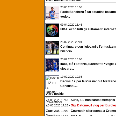
Altre notizie - Nazionale
23.06.2020 15:50
Paolo Banchero è un cittadino italian
vedo...
09.04.2020 16:46
FIBA, ecco tutti gli slittamenti internazi
25.02.2020 20:01
Continuare con i giovani e l'entusiasmo
bilancio...
23.02.2020 13:00
Italia, c'è l'Estonia, Sacchetti: “Voglia 
giocare...
19.02.2020 19:36
Decisi i 12 per la Russia: out Mezzano
Candussi....
Altre notizie
Suns, 8-0 non basta: Memphis e
14.08.2020 10:43 -
Gigi Datome, il vlog per Euroleg
13.08.2020 17:25 -
Cournooh si presenta a Cremon
13.08.2020 12:00 -