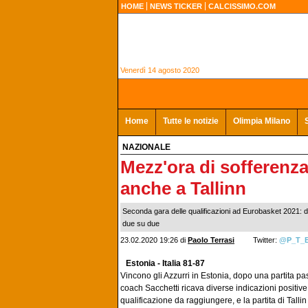
HOME
NEWS TICKER
CALCISSIMO.COM
Venerdì 14 agosto 2020
Home
Tutte le notizie
Olimpia Milano
NAZIONALE
Mezz'ora di sofferenza
anche a Tallinn
Seconda gara delle qualificazioni ad Eurobasket 2021: do
due su due
23.02.2020 19:26
di
Paolo Terrasi
Twitter:
@P_T_
Estonia - Italia 81-87
Vincono gli Azzurri in Estonia, dopo una partita pas
coach Sacchetti ricava diverse indicazioni positive
qualificazione da raggiungere, e la partita di Talli