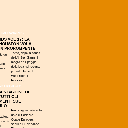
SIMO AWARDS
DS VOL 17: LA
 HOUSTON VOLA
ION PROROMPENTE
Torna, dopo la pausa
dell'All Star Game, il
meglio ed il peggio
della lega nel recente
periodo: Russell
Wesbrook, i
Rockets,...
IO DIGITALE
A STAGIONE DEL
TUTTI GLI
MENTI SUL
RIO
Resta aggiornato sulle
date di Serie A e
Coppe Europee:
scarica il Calendario