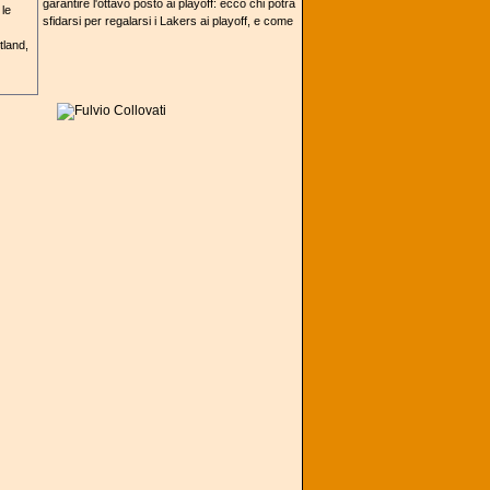
garantire l'ottavo posto ai playoff: ecco chi potrà
sfidarsi per regalarsi i Lakers ai playoff, e come