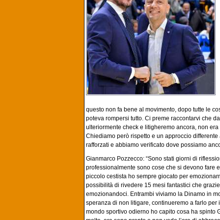
questo non fa bene al movimento, dopo tutte le cose 
poteva rompersi tutto. Ci preme raccontarvi che 
ulteriormente check e litigheremo ancora, non era 
Chiediamo però rispetto e un approccio different
rafforzati e abbiamo verificato dove possiamo anco
Gianmarco Pozzecco: “Sono stati giorni di rifles
professionalmente sono cose che si devono fare e
piccolo cestista ho sempre giocato per emozionarmi
possibilità di rivedere 15 mesi fantastici che grazi
emozionandoci. Entrambi viviamo la Dinamo in mod
speranza di non litigare, continueremo a farlo per
mondo sportivo odierno ho capito cosa ha spinto Gig