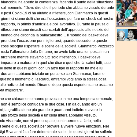
biancoblu ha aperto la conferenza facendo il punto della situazione
sul momento: "Devo dire che il periodo che abbiamo vissuto durante
e post Covid-19 ci ha aiutato a riflettere, con Gianmarco in questi
giorni ci siamo detti che era l’occasione per fare un check sul nostro
rapporto, in primis d’amicizia e poi lavorativo. Durante la pausa di
riflessione siamo rimasti sconcertati dell’approccio alle notizie del
mondo che circonda la pallacanestro… Il mondo del basket deve
prendere l’occasione per migliorarsi, quando succedono queste
cose bisogna rispettare le scelte della società, Gianmarco Pozzecco
resta l’allenatore della Dinamo, ne avete fatto una tempesta in un
bicchiere mentre stavamo tutti solo riflettendo. Il basket deve
imparare a maturare in quel che dice e quel che fa, calmi tutti, tutto
dette in questi giorni con un altro tipo di rapporto tra me e lui
da due anni abbiamo iniziato un percorso con Gianmarco, faremo
questo il momento di lasciarci, entrambi vogliamo la stessa cosa.
e alle notizie del mondo Dinamo, dopo questa esperienza ne usciamo
ra migliorare”.
sione che chiaramente hanno provocato in me una tempesta ormonale,
 non è semplice coniugare le due cose. Fin da quando ero un
, la gratificazione più grande è guardarmi indietro e avere la
e allo sforzo della società e un’isola intera abbiamo vissuto,
o viscerale, non vi preoccupate, continueremo a farlo, nella
 il bene di questa società per provare a vivere nuove emozioni. Nel
i Riva anni fa a fare determinate scelte, in questi giorni ho sofferto