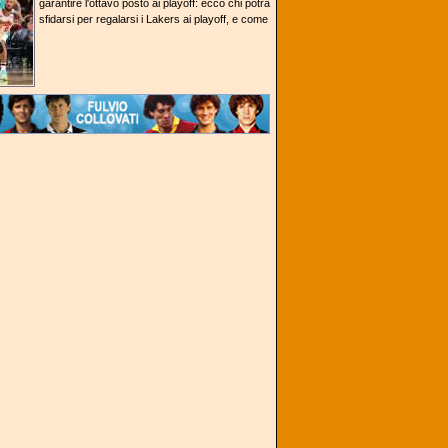
garantire l'ottavo posto ai playoff: ecco chi potrà
sfidarsi per regalarsi i Lakers ai playoff, e come