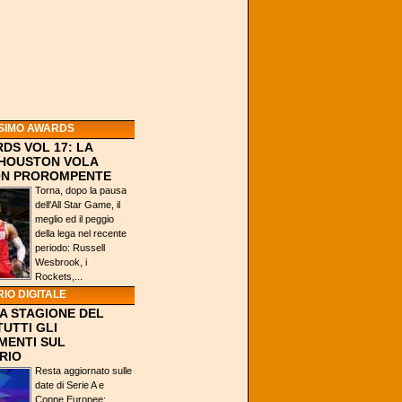
SIMO AWARDS
DS VOL 17: LA
 HOUSTON VOLA
ION PROROMPENTE
Torna, dopo la pausa
dell'All Star Game, il
meglio ed il peggio
della lega nel recente
periodo: Russell
Wesbrook, i
Rockets,...
IO DIGITALE
A STAGIONE DEL
TUTTI GLI
MENTI SUL
RIO
Resta aggiornato sulle
date di Serie A e
Coppe Europee: