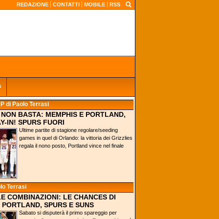
REDAZIONE
CONTATTI
MOBILE
RSS
s
AP
di Paolo Terrasi
0 NON BASTA: MEMPHIS E PORTLAND,
Y-IN! SPURS FUORI
Ultime partite di stagione regolare/seeding
games in quel di Orlando: la vittoria dei Grizzlies
regala il nono posto, Portland vince nel finale
lo Terrasi
 LE COMBINAZIONI: LE CHANCES DI
 PORTLAND, SPURS E SUNS
Sabato si disputerà il primo spareggio per