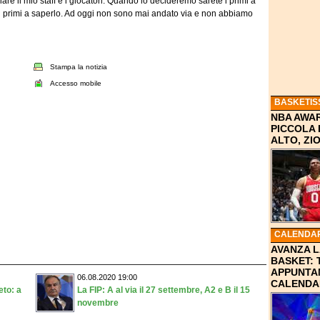
are il mio staff e i giocatori. Quando lo decideremo sarete i primi a
 primi a saperlo. Ad oggi non sono mai andato via e non abbiamo
Stampa la notizia
Accesso mobile
BASKETIS
NBA AWAR
PICCOLA
ALTO, Z
CALENDAR
AVANZA L
BASKET: 
APPUNTA
06.08.2020 19:00
CALENDA
eto: a
La FIP: A al via il 27 settembre, A2 e B il 15
novembre