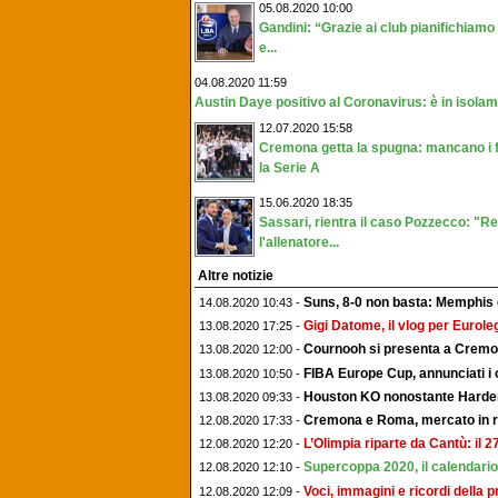
05.08.2020 10:00
Gandini: “Grazie ai club pianifichiamo
e...
04.08.2020 11:59
Austin Daye positivo al Coronavirus: è in isolam
12.07.2020 15:58
Cremona getta la spugna: mancano i f
la Serie A
15.06.2020 18:35
Sassari, rientra il caso Pozzecco: "R
l'allenatore...
Altre notizie
Suns, 8-0 non basta: Memphis e
14.08.2020 10:43 -
Gigi Datome, il vlog per Euroleg
13.08.2020 17:25 -
Cournooh si presenta a Cremon
13.08.2020 12:00 -
FIBA Europe Cup, annunciati i 
13.08.2020 10:50 -
Houston KO nonostante Harden, 
13.08.2020 09:33 -
Cremona e Roma, mercato in rita
12.08.2020 17:33 -
L’Olimpia riparte da Cantù: il 
12.08.2020 12:20 -
Supercoppa 2020, il calendario 
12.08.2020 12:10 -
Voci, immagini e ricordi della 
12.08.2020 12:09 -