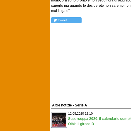
molto, ora sono pronto e non vedo l’ora di abbracci
saperlo ma quando lo deciderete non saremo noi i
mai litigato”.
Tweet
Altre notizie - Serie A
12.08.2020 12:10
Supercoppa 2020, il calendario compl
Olbia il girone D