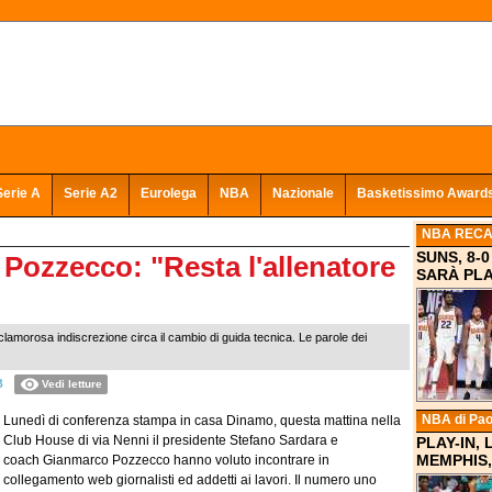
Serie A
Serie A2
Eurolega
NBA
Nazionale
Basketissimo Award
NBA REC
SUNS, 8-
o Pozzecco: "Resta l'allenatore
SARÀ PLA
lamorosa indiscrezione circa il cambio di guida tecnica. Le parole dei
B
Vedi letture
NBA
di Pao
Lunedì di conferenza stampa in casa Dinamo, questa mattina nella
Club House di via Nenni il presidente Stefano Sardara e
PLAY-IN,
MEMPHIS,
coach Gianmarco Pozzecco hanno voluto incontrare in
collegamento web giornalisti ed addetti ai lavori. Il numero uno