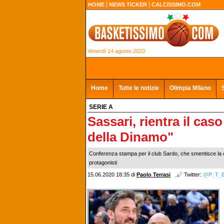
HOME
NEWS TICKER
CALCISSIMO.COM
Venerdì 14 agosto 2020
Home
Tutte le notizie
Olimpia Milano
SERIE A
Sassari, rientra il cas
della Dinamo"
Conferenza stampa per il club Sardo, che smentisce la c
protagonisti
15.06.2020 18:35
di
Paolo Terrasi
Twitter:
@P_T_