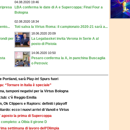
04.08.2020 19:46
 ripresa
LBA conferma le date di A e Supercoppa: Final Four a
Bologna
02.08.2020 18:34
ento...
Toti salva la Virtus Roma: il campionato 2020-21 sarà a...
18.06.2020 20:09
ondi per
La Legabasket invita Verona in Serie A al
posto di Pistoia
14.06.2020 10:50
esta
Pesaro conferma la A, in panchina Buscaglia
o Petrovic
 Portland, sarà Play-in! Spurs fuori
a: “Tornare in Italia è speciale”
a, tamponi negativi per la Virtus Bologna
club: c’è Reggio Emilia
Ok Clippers e Raptors: definiti i playoff
rdo: ecco i nuovi arrivi di Vanoli e Virtus
27 agosto la prima di Supercoppa
completo: a Olbia il girone D
prima settimana di lavoro dell’Olimpia