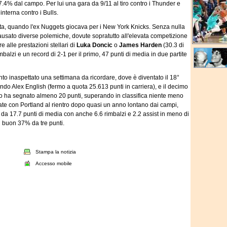
7.4% dal campo. Per lui una gara da 9/11 al tiro contro i Thunder e
interna contro i Bulls.
lta, quando l'ex Nuggets giocava per i New York Knicks. Senza nulla
 causato diverse polemiche, dovute sopratutto all'elevata competizione
 alle prestazioni stellari di
Luka Doncic
o
James Harden
(30.3 di
mbalzi e un record di 2-1 per il primo, 47 punti di media in due partite
 inaspettato una settimana da ricordare, dove è diventato il 18°
ndo Alex English (fermo a quota 25.613 punti in carriera), e il decimo
Melo ha segnato almeno 20 punti, superando in classifica niente meno
ate con Portland al rientro dopo quasi un anno lontano dai campi,
 17.7 punti di media con anche 6.6 rimbalzi e 2.2 assist in meno di
n buon 37% da tre punti.
Stampa la notizia
Accesso mobile