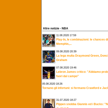
Altre notizie - NBA
11.08.2020 17:59
Play-In, le combinazioni: le chances di
Memphis,...
09.08.2020 20:39
La lega multa Draymond Green, Donci
Graham
07.08.2020 19:46
Lebron James critico: "Abbiamo prob
fuori dal campo"
05.08.2020 18:26
Tornano gli infortuni: si fermano Crawford e Ja
31.07.2020 18:27
Pippen snobba Giannis ed i Bucks: "