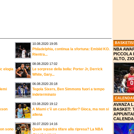
BASKETIS
10.08.2020 19:05
NBA AWAR
Philadelphia, continua la sfortuna: Embiid KO.
PICCOLA
Rientra...
ALTO, Z
08.08.2020 17:02
c elogia
Le sorprese della bolla: Porter Jr, Derrick
White, Gary...
06.08.2020 20:18
lemi
Tegola Sixers, Ben Simmons fuori a tempo
indeterminato
CALENDAR
03.08.2020 19:12
AVANZA L
BASKET: 
ckson
A Miami c'è un caso Butler? Gioca, ma non si
APPUNTA
allena
CALENDA
30.07.2020 14:16
Non sono
Quale squadra tifare alla ripresa? La NBA