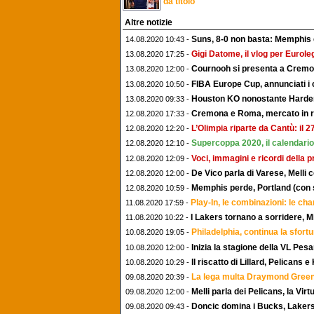
da titolo"
Altre notizie
Suns, 8-0 non basta: Memphis e
14.08.2020 10:43 -
Gigi Datome, il vlog per Euroleg
13.08.2020 17:25 -
Cournooh si presenta a Cremon
13.08.2020 12:00 -
FIBA Europe Cup, annunciati i 
13.08.2020 10:50 -
Houston KO nonostante Harden, 
13.08.2020 09:33 -
Cremona e Roma, mercato in rita
12.08.2020 17:33 -
L’Olimpia riparte da Cantù: il 
12.08.2020 12:20 -
Supercoppa 2020, il calendario 
12.08.2020 12:10 -
Voci, immagini e ricordi della 
12.08.2020 12:09 -
De Vico parla di Varese, Melli 
12.08.2020 12:00 -
Memphis perde, Portland (con s
12.08.2020 10:59 -
Play-In, le combinazioni: le c
11.08.2020 17:59 -
I Lakers tornano a sorridere, 
11.08.2020 10:22 -
Philadelphia, continua la sfort
10.08.2020 19:05 -
Inizia la stagione della VL Pesa
10.08.2020 12:00 -
Il riscatto di Lillard, Pelicans 
10.08.2020 10:29 -
La lega multa Draymond Green
09.08.2020 20:39 -
Melli parla dei Pelicans, la Vi
09.08.2020 12:00 -
Doncic domina i Bucks, Laker
09.08.2020 09:43 -