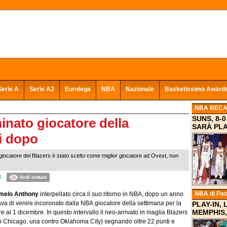
Serie A
Serie A2
Eurolega
NBA
Nazionale
Basketissimo Award
NBA REC
SUNS, 8-
nato giocatore della
SARÀ PLA
i dopo
 giocatore dei Blazers è stato scelto come miglior giocatore ad Ovest, non
B
Vedi letture
NBA
di Pao
melo Anthony
interpellato circa il suo ritorno in NBA, dopo un anno
ttava di venire incoronato dalla NBA giocatore della settimana per la
PLAY-IN,
MEMPHIS,
al 1 dicembre. In questo intervallo il neo-arrivato in maglia Blazers
ntro Chicago, una contro Oklahoma City) segnando oltre 22 punti e