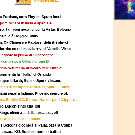
dissolve i tuoi...
 Portland, sarà Play-in! Spurs fuori
a: “Tornare in Italia è speciale”
a, tamponi negativi per la Virtus Bologna
club: c’è Reggio Emilia
Ok Clippers e Raptors: definiti i playoff
rdo: ecco i nuovi arrivi di Vanoli e Virtus
27 agosto la prima di Supercoppa
completo: a Olbia il girone D
prima settimana di lavoro dell’Olimpia
commenta la "bolla" di Orlando
uper Lillard), Suns e Spurs vincono
hances di Memphis, Portland, Spurs e Suns
Miami supera Indiana, Phoenix sempre ok
una: Embiid KO. Rientra Harrell per i Clippers
ro, Bucchi ringrazia Toti
e Kings eliminate dalla corsa playoff
, Doncic elogia Graham
rtus Bologna giocherà al PalaDozza la Coppa
s ancora KO, Suns sempre imbattuti