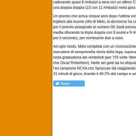
catturando quasi 8 rimbalzi a sera con un ottimo 5
una doppia doppia (23 con 11 rimbalzi) nella gara 
Un premio che arriva cinque anni dopo l'ultima vo
togliere alle buone cifre di Melo, la decisione ha
per il premio assegnato al numero 00: basti pensare
media sfiorando la tripla doppia con 9 assist e 9 ri
per il secondo), per nominarne due a caso.
Ad ogni modo, Melo completa con un riconoscimento
marcatore di semprenella storia della lega, supera
nella graduatoria dei ventellisti (per 755 volte ‘
che Oscar Robertson). Nelle sei gare da lui disput
l’ex campione NCAA con Syracuse sta viaggiando da
31 minuti di gioco, tirando il 46.2% dal campo e u
Tweet