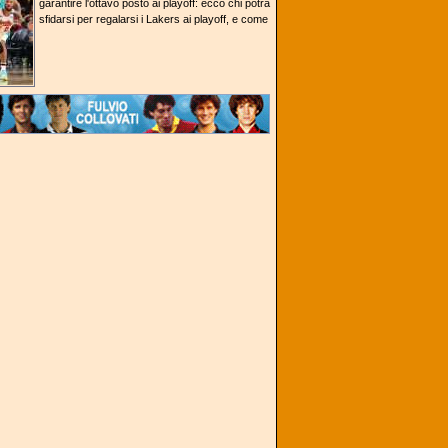
garantire l'ottavo posto ai playoff: ecco chi potrà
sfidarsi per regalarsi i Lakers ai playoff, e come