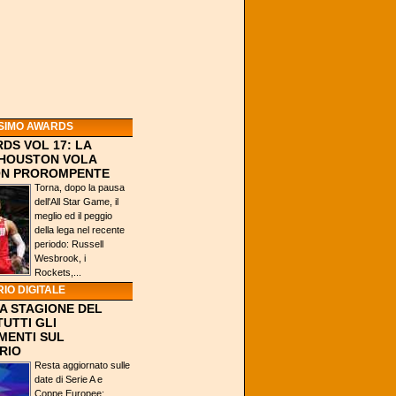
SIMO AWARDS
DS VOL 17: LA
 HOUSTON VOLA
ION PROROMPENTE
Torna, dopo la pausa
dell'All Star Game, il
meglio ed il peggio
della lega nel recente
periodo: Russell
Wesbrook, i
Rockets,...
IO DIGITALE
A STAGIONE DEL
TUTTI GLI
MENTI SUL
RIO
Resta aggiornato sulle
date di Serie A e
Coppe Europee: