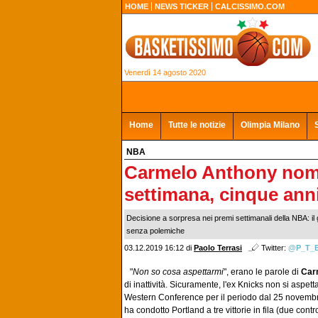
HOME
NEWS TICKER
CALCISSIMO.COM
Venerdì 14 agosto 2020
Home
Tutte le notizie
Olimpia Milano
NBA
Carmelo Anthony nomi
settimana, cinque ann
Decisione a sorpresa nei premi settimanali della NBA: il
senza polemiche
03.12.2019 16:12
di
Paolo Terrasi
Twitter:
@P_T_
"
Non so cosa aspettarmi
", erano le parole di
Car
di inattività. Sicuramente, l'ex Knicks non si aspe
Western Conference per il periodo dal 25 novembre 
ha condotto Portland a tre vittorie in fila (due co