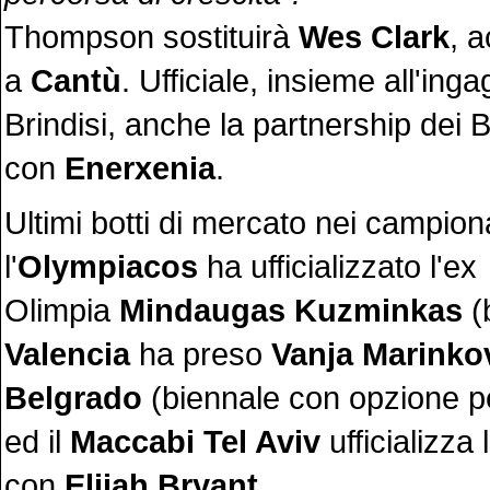
Thompson sostituirà
Wes Clark
, 
a
Cantù
. Ufficiale, insieme all'inga
Brindisi, anche la partnership dei B
con
Enerxenia
.
Ultimi botti di mercato nei campiona
l'
Olympiacos
ha ufficializzato l'ex
Olimpia
Mindaugas Kuzminkas
(
Valencia
ha preso
Vanja Marinko
Belgrado
(biennale con opzione pe
ed il
Maccabi Tel Aviv
ufficializza
con
Elijah Bryant
.