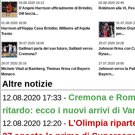
03.08.2020 19:13
02.08.2020 20:49
D'Angelo Harrison ufficialmente di Brindisi,
Robinson alla VL Pes
Gill lascia...
01.08.2020 18:00
31.07.2020 2
Harrison all'Happy Casa Brindisi, Williams all'Aquila
Milton Doyl
Trento
per...
30.07.2020 18:00
29.07.2020 19:28
Gallinari parla del suo futuro, Galbiati verso
Johnson firma con Ca
Cremona?
Rytas...
28.07.2020 20:16
27.07.2020 18:00
Michele Vitali al Bamberg, Thomas firma col Bayern
Johnson verso la Pal
Monaco
Bayern...
Altre notizie
Cremona e Roma
12.08.2020 17:33 -
ritardo: ecco i nuovi arrivi di Va
L’Olimpia ripart
12.08.2020 12:20 -