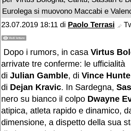
Eurolega si muovono Maccabi e Valen
23.07.2019 18:11
di
Paolo Terrasi
Tw
Vedi letture
Dopo i rumors, in casa
Virtus Bo
arrivate tre conferme: le ufficialità
di
Julian Gamble
, di
Vince Hunte
di
Dejan Kravic
. In Sardegna,
Sas
nero su bianco il colpo
Dwayne E
atipica, atleta rapido e dinamico, d
dimensione, a dispetto della sua 