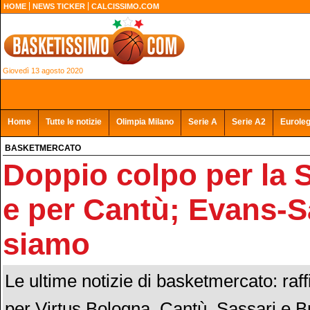
HOME
NEWS TICKER
CALCISSIMO.COM
Giovedì 13 agosto 2020
Home
Tutte le notizie
Olimpia Milano
Serie A
Serie A2
Eurole
BASKETMERCATO
Doppio colpo per la 
e per Cantù; Evans-Sa
siamo
Le ultime notizie di basketmercato: raffic
per Virtus Bologna, Cantù, Sassari e Bri